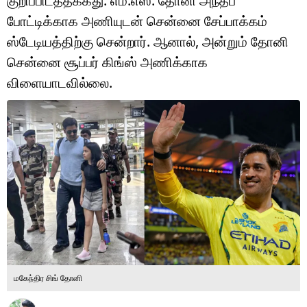
குறிப்பிடத்தக்கது. எம்.எஸ். தோனி அந்தப்
டெக்னாலஜி
போட்டிக்காக அணியுடன் சென்னை சேப்பாக்கம்
ஆன்மீகம்
ஸ்டேடியத்திற்கு சென்றார். ஆனால், அன்றும் தோனி
சென்னை சூப்பர் கிங்ஸ் அணிக்காக
வைரல்
விளையாடவில்லை.
ஹெஃல்த்
ஷார்ட் வீடியோஸ்
வலை கதைகள்
போட்டோ கேலரி
மகேந்திர சிங் தோனி