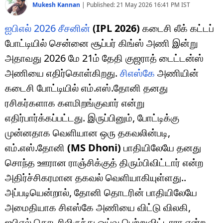
Mukesh Kannan
|
Published:
21 May 2026 16:41 PM
IST
ஐபிஎல் 2026 சீசனின்
(IPL 2026)
கடைசி லீக் கட்டப்
போட்டியில் சென்னை சூப்பர் கிங்ஸ் அணி இன்று
அதாவது 2026 மே 21ம் தேதி குஜராத் டைட்டன்ஸ்
அணியை எதிர்கொள்கிறது.
சிஎஸ்கே
அணியின்
கடைசி போட்டியில் எம்.எஸ்.தோனி தனது
ரசிகர்களாக களமிறங்குவார் என்று
எதிர்பார்க்கப்பட்டது. இருப்பினும், போட்டிக்கு
முன்னதாக வெளியான ஒரு தகவலின்படி,
எம்.எஸ்.தோனி
(MS Dhoni)
பாதியிலேயே தனது
சொந்த ஊரான ராஞ்சிக்குத் திரும்பிவிட்டார் என்ற
அதிர்ச்சிகரமான தகவல் வெளியாகியுள்ளது..
அப்படியென்றால், தோனி தொடரின் பாதியிலேயே
அமைதியாக சிஎஸ்கே அணியை விட்டு விலகி,
ஐபிஎல் தொடரிலிருந்து ஓய்வு பெற்றுவிட்டாரா என்ற