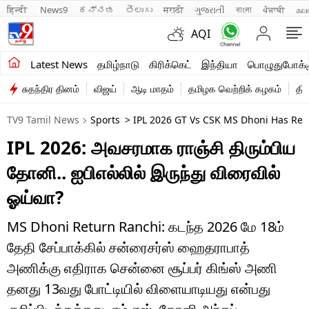
हिन्दी 
News9
ಕನ್ನಡ
తెలుగు
मराठी
ગુજરાતી
বাংলা
ਪੰਜਾਬੀ
മല
AQI
சமீபத்திய செய்திகள்
Latest News
தமிழ்நாடு
கிரிக்கெட்
இந்தியா
பொழுதுபோக்க
சுதந்திர தினம்
விஜய்
ஆடி மாதம்
தமிழக வெற்றிக் கழகம்
தி
தமிழ்நாடு
TV9 Tamil News
Sports
> IPL 2026 GT Vs CSK MS Dhoni Has Re
இந்தியா
IPL 2026: அவசரமாக ராஞ்சி திரும்பிய
உலகம்
தோனி.. ஐபிஎல்லில் இருந்து விரைவில்
விளையாட்டு
ஓய்வா?
பொழுதுபோக்கு
MS Dhoni Return Ranchi: கடந்த 2026 மே 18ம்
தேதி சேப்பாக்கில் சன்ரைசர்ஸ் ஹைதராபாத்
லைஃப்ஸ்டைல்
அணிக்கு எதிராக சென்னை சூப்பர் கிங்ஸ் அணி
வணிகம்
தனது 13வது போட்டியில் விளையாடியது என்பது