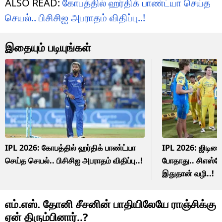
ALSO READ:
கோபத்தில் ஹர்திக் பாண்ட்யா செய்த
செயல்.. பிசிசிஐ அபராதம் விதிப்பு..!
இதையும் படியுங்கள்
IPL 2026: கோபத்தில் ஹர்திக் பாண்ட்யா
IPL 2026: ஜிடியை 
செய்த செயல்.. பிசிசிஐ அபராதம் விதிப்பு..!
போதாது.. சிஎஸ்க
இதுதான் வழி..!
எம்.எஸ். தோனி சீசனின் பாதியிலேயே ராஞ்சிக்கு
ஏன் திரும்பினார்..?