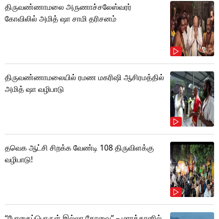
திருவண்ணாமலை அருணாச்சலேஸ்வரர்
கோவிலில் அமித் ஷா சாமி தரிசனம்
திருவண்ணாமலையில் ரமண மகரிஷி ஆசிரமத்தில்
அமித் ஷா வழிபாடு
தவெக ஆட்சி சிறக்க வேண்டி 108 திருவிளக்கு
வழிபாடு!
“போதைப்பொருள் இல்லா கோவை” – மாரத்தானில்