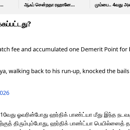
ஆஃப் சென்றதா ரஹானே
மும்பை.. 4வது 
?
படை..?
ஆஃப் செல்லப்போ
எது?
்கப்பட்டது?
atch fee and accumulated one Demerit Point for
a, walking back to his run-up, knocked the bails
2026
0வது ஓவரின்போது ஹர்திக் பாண்ட்யா மீது இந்த நடவ
ற்குத் திரும்பும்போது, ​​ஹர்திக் பாண்ட்யா பெயில்ஸைத் தட