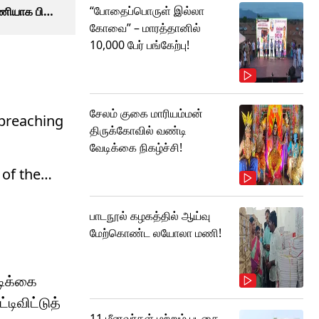
“போதைப்பொருள் இல்லா
அணியாக பிளே
கோவை” – மாரத்தானில்
கும் அணி
10,000 பேர் பங்கேற்பு!
சேலம் குகை மாரியம்மன்
 breaching
திருக்கோவில் வண்டி
வேடிக்கை நிகழ்ச்சி!
 of the…
பாடநூல் கழகத்தில் ஆய்வு
மேற்கொண்ட லயோலா மணி!
டிக்கை
்டிவிட்டுத்
11 மீனவர்கள் மற்றும் படகை