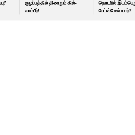
்பு?
குழப்பத்தில் திணறும் கில்-
தொடரில் இடம்பெற
காம்பீர்!
பேட்ஸ்மேன் யார்?