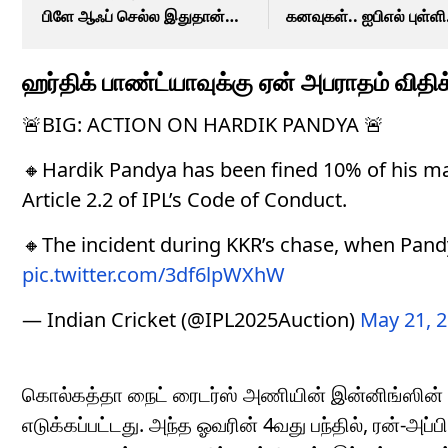
பிளே ஆஃப் செல்ல இதுதான்
கனவுகள்.. ஐபிஎல் புள்ளி
வழி..!
பட்டியல் சொல்வதென்ன
ஹர்திக் பாண்ட்யாவுக்கு ஏன் அபராதம் விதிக
🚨BIG: ACTION ON HARDIK PANDYA 🚨
🔸Hardik Pandya has been fined 10% of his m
Article 2.2 of IPL’s Code of Conduct.
🔸The incident during KKR’s chase, when Pandy
pic.twitter.com/3df6lpWXhW
— Indian Cricket (@IPL2025Auction)
May 21, 
கொல்கத்தா நைட் ரைடர்ஸ் அணியின் இன்னிங்ஸின் 1
எடுக்கப்பட்டது. அந்த ஓவரின் 4வது பந்தில், ரன்-அப்பி