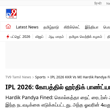
हिन्दी 
N
சமீபத்திய செய்திகள்
உலகம்
Latest News
தமிழ்நாடு
கிரிக்கெட்
இந்தியா
பொழ
தமிழ்நாடு
விளையாட்டு
பட்ஜெட் 2026
விஜய்
ஆடி மாதம்
தமிழக வெற்றிக் கழகம்
த
இந்தியா
பொழுதுபோக்கு
TV9 Tamil News
Sports
> IPL 2026 KKR Vs MI Hardik Pandya F
IPL 2026: கோபத்தில் ஹர்திக் பாண்ட்யா 
Hardik Pandya Fined: கொல்கத்தா நைட் ரைடர்ஸ் 
இந்த நடவடிக்கை எடுக்கப்பட்டது. அந்த ஓவரின் 4வது பந்