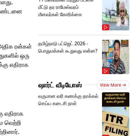
்ளது.
மீட்டு தர ராமேஸ்வரம்
் தண்டனை
மீனவர்கள் கோரிக்கை
தமிழ்நாடு பட்ஜெட் 2026 -
அதிக ரன்கள்
பொதுமக்கள் கூறுவது என்ன?
்துகளில் ஒரு
க்கு எதிராக
ஷார்ட் வீடியோஸ்
View More
வருமான வரி கணக்கு தாக்கல்
செய்ய கடைசி நாள்
கு எதிராக
ே வெற்றி
்றினார்.