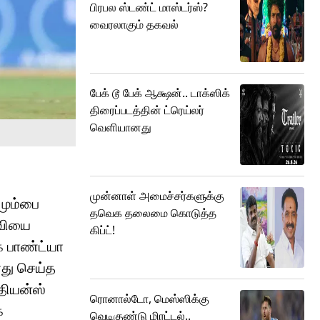
பிரபல ஸ்டண்ட் மாஸ்டர்ஸ்?
வைரலாகும் தகவல்
பேக் டூ பேக் ஆக்ஷன்.. டாக்ஸிக்
திரைப்படத்தின் ட்ரெய்லர்
வெளியானது
முன்னாள் அமைச்சர்களுக்கு
மும்பை
தவெக தலைமை கொடுத்த
்வியை
கிப்ட்!
் பாண்ட்யா
ோது செய்த
தியன்ஸ்
ரொனால்டோ, மெஸ்ஸிக்கு
க
வெடிகுண்டு மிரட்டல்..