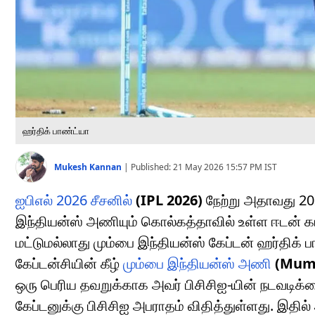
ஹர்திக் பாண்ட்யா
Mukesh Kannan
|
Published:
21 May 2026 15:57 PM
IST
ஐபிஎல் 2026 சீசனில்
(IPL 2026)
நேற்று அதாவது 20
இந்தியன்ஸ் அணியும் கொல்கத்தாவில் உள்ள ஈடன் கா
மட்டுமல்லாது மும்பை இந்தியன்ஸ் கேப்டன் ஹர்திக் 
கேப்டன்சியின் கீழ்
மும்பை இந்தியன்ஸ் அணி
(Mumb
ஒரு பெரிய தவறுக்காக அவர் பிசிசிஐ-யின் நடவடிக
கேப்டனுக்கு பிசிசிஐ அபராதம் விதித்துள்ளது. இத