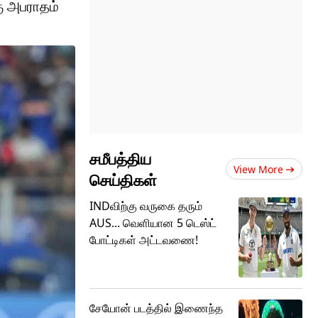
கு அபராதம்
சமீபத்திய
View More
செய்திகள்
INDவிற்கு வருகை தரும்
AUS... வெளியான 5 டெஸ்ட்
போட்டிகள் அட்டவணை!
சேயோன் படத்தில் இணைந்த