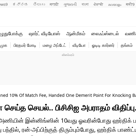
ews9
ಕನ್ನಡ
తెలుగు
मराठी
ગુજરાતી
বাংলা
ਪੰਜਾਬੀ
മലയാളം
मनी9
லைஃப்ஸ்டைல்
ஆன்மீகம்
ுதுபோக்கு
ஷார்ட் வீடியோஸ்
ஆன்மீகம்
லைஃப்ஸ்டைல்
வணி
வணிகம்
வைரல்
ிமுக
பிரதமர் மோடி
மழை அப்டேட்
வீடியோ
ஓடிடி கார்னர்
தங்கம்
டெக்னாலஜி
ஹெஃல்த்
ined 10% Of Match Fee, Handed One Demerit Point For Knocking Ba
செய்த செயல்.. பிசிசிஐ அபராதம் விதிப்பு.
அணியின் இன்னிங்ஸின் 10வது ஓவரின்போது ஹர்திக் பா
தில், ரன்-அப்பிற்குத் திரும்பும்போது, ​​ஹர்திக் பாண்ட