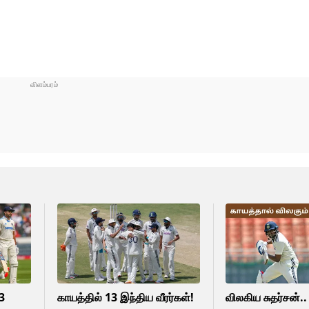
 3
காயத்தில் 13 இந்திய வீரர்கள்!
விலகிய சுதர்சன்