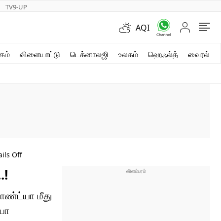
TV9-UP
AQI
ஷார்ட் வீடியோஸ்
கம்
விளையாட்டு
டெக்னாலஜி
உலகம்
ஹெஃல்த்
வைரல்
வலை கதைகள்
போட்டோ கேலரி
ils Off
.!
ண்ட்யா மீது
்யா