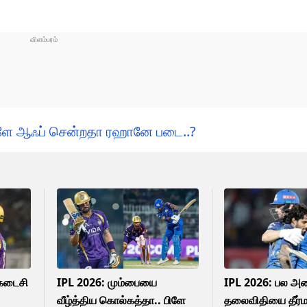
பிளே ஆஃப் சென்றதா ரஹானே படை..?
 கடைசி
IPL 2026: மும்பையை
IPL 2026: பல அ
வீழ்த்திய கொல்கத்தா.. பிளே
தலைவிதியை தீர்ம