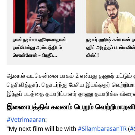
நான் நடிச்சா ஹீரோவாதான்
நடிகர் ஹரிஷ் கல்யாண் நடி
நடிப்பேன்னு அஸ்வத்திடம்
ஹிட் அடித்தப் படங்களின
சொன்னேன் – பிரதீப்
லிஸ்ட்!
ரங்கநாதன்!
ஆனால் வடசென்னை பாகம் 2 என்பது தனுஷ் மட்டும் தா
தெரிவித்தார். தொடர்ந்து பேசிய இயக்குநர் வெற்றிம
இந்தப் படத்தை தயாரிப்பாளர் தாணு தயாரிக்க விரைவி
இணையத்தில் கவனம் பெறும் வெற்றிமாறனின்
#Vetrimaaran
:
“My next film will be with
#SilambarasanTR
(
#