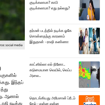
குடிக்கலாமா? காபி
குடிக்கலாமா? எது நல்லது?
தர்மன் படத்தில் நடிக்க ஓகே
சொன்னதற்கு காரணம்
இதுதான் - ராஷி கண்ணா
ce: social media
காட்ஸில்லா எல் நினோ..
)
கடுமையான வெயில், வெப்ப
்குகளில்
அலை..
்கது. இந்தப்
த்து
து. ஆனால்
தொடங்கியது அமேசான் ப்ரீடம்
ாகி நடித்து
சேல் - என்ன என்ன