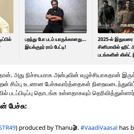
ப்பில்
பறந்து போ படம் யாருக்கானது…
2025-ல் இதுவர
்
இயக்குநர் ராம் பேட்டி!
சினிமாவில் ஹிட் அ
படங்களின் லிஸ்ட
ன். அது நிச்சயமாக அன்புவின் எழுச்சியாகதான் இருக்
ாறன் சிம்பு உடனான பேச்சுவார்த்தைகள் நிறைவடைந்துவிட
ல் படப்பிடிப்பு தொடங்க உள்ளதாகவும் தெரிவித்துள்ளார்
 பேச்சு:
STR49
) produced by Thanu🎬.
#VaadiVaasal
has 