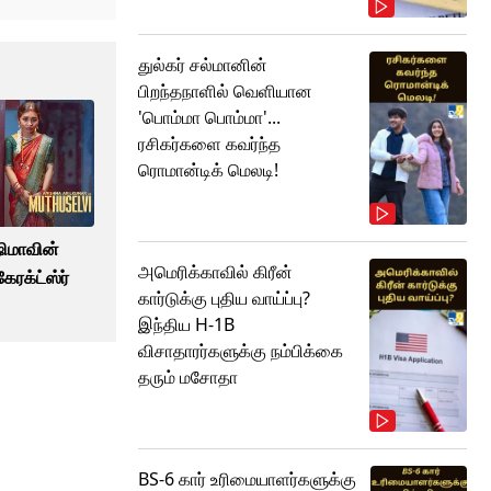
துல்கர் சல்மானின்
பிறந்தநாளில் வெளியான
'பொம்மா பொம்மா'...
ரசிகர்களை கவர்ந்த
ரொமான்டிக் மெலடி!
ஷிமாவின்
அமெரிக்காவில் கிரீன்
ேரக்ட்ஸ்ர்
கார்டுக்கு புதிய வாய்ப்பு?
இந்திய H-1B
விசாதாரர்களுக்கு நம்பிக்கை
தரும் மசோதா
BS-6 கார் உரிமையாளர்களுக்கு