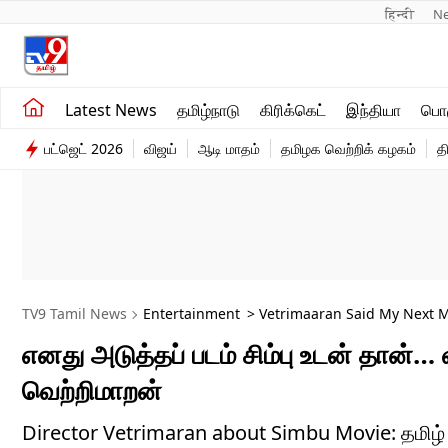
हिन्दी 
N
சமீபத்திய செய்திகள்
உலகம்
Latest News
தமிழ்நாடு
கிரிக்கெட்
இந்தியா
பொழ
தமிழ்நாடு
விளையாட்டு
பட்ஜெட் 2026
விஜய்
ஆடி மாதம்
தமிழக வெற்றிக் கழகம்
த
இந்தியா
பொழுதுபோக்கு
TV9 Tamil News
Entertainment
> Vetrimaaran Said My Next M
எனது அடுத்தப் படம் சிம்பு உடன் தான
வெற்றிமாறன்
Director Vetrimaran about Simbu Movie: தமிழ் ச