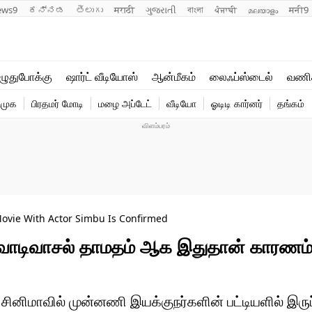
ews9
ಕನ್ನಡ
తెలుగు
मराठी
ગુજરાતી
বাংলা
ਪੰਜਾਬੀ
മലയാളം
मनी9
லைஃப்ஸ்டைல்
ஆன்மீகம்
ுதுபோக்கு
ஷார்ட் வீடியோஸ்
ஆன்மீகம்
லைஃப்ஸ்டைல்
வணி
வணிகம்
வைரல்
ிமுக
பிரதமர் மோடி
மழை அப்டேட்
வீடியோ
ஓடிடி கார்னர்
தங்கம்
டெக்னாலஜி
ஹெஃல்த்
ovie With Actor Simbu Is Confirmed
்… வாடிவாசல் தாமதம் ஆக இதுதான் காரணம்
ினிமாவில் முன்னணி இயக்குநர்களின் பட்டியளில் இருப