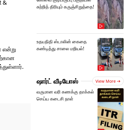
R &
சுற்றித் திரியும் கருஞ்சிறுத்தை!
உதயநிதி ஸ்டாலின் கைதை
் என்று
கண்டித்து சாலை மறியல்!
தற்கான
துள்ளார்.
ஷார்ட் வீடியோஸ்
View More
வருமான வரி கணக்கு தாக்கல்
செய்ய கடைசி நாள்