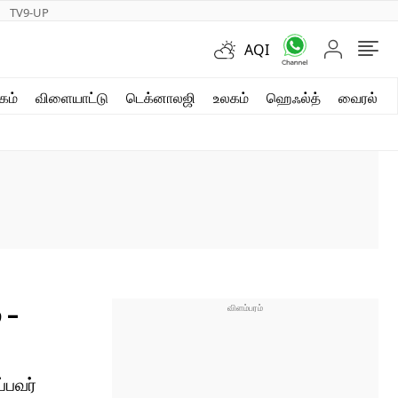
TV9-UP
AQI
ஷார்ட் வீடியோஸ்
கம்
விளையாட்டு
டெக்னாலஜி
உலகம்
ஹெஃல்த்
வைரல்
வலை கதைகள்
போட்டோ கேலரி
 –
்பவர்