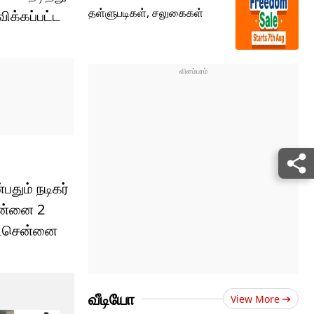
தள்ளுபடிகள், சலுகைகள்
ிக்கப்பட்ட
பதும் நடிகர்
ென்னை 2
 வடசென்னை
வீடியோ
View More