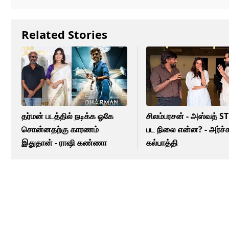
Related Stories
தர்மன் படத்தில் நடிக்க ஓகே
சிலம்பரசன் - அஸ்வத் S
சொன்னதற்கு காரணம்
பட நிலை என்ன? - அர்ச
இதுதான் - ராஷி கண்ணா
கல்பாத்தி