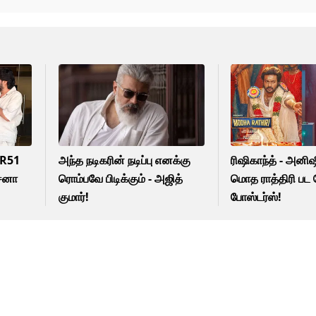
TR51
அந்த நடிகரின் நடிப்பு எனக்கு
ரிஷிகாந்த் - அனி
்சனா
ரொம்பவே பிடிக்கும் - அஜித்
மொத ராத்திரி பட க
குமார்!
போஸ்டர்ஸ்!