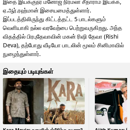
இதை இயக்குநர் மனோஜ் நிர்மலா சீதாராம் இயக்க,
ஏ.ஆர்.ரஹ்மான் இசையமைத்துள்ளார்.
இப்படத்திலிருந்து கிட்டத்தட்ட 5 பாடல்களும்
வெளியாகி நல்ல வரவேற்பை பெற்றுவருகிறது. அந்த
விதத்தில் பிரபுதேவாவின் மகன் ரிஷி தேவா (Rishi
Deva), தற்போது வீடியோ பாடலின் மூலம் சினிமாவில்
நுழைந்துள்ளார்.
இதையும் படியுங்கள்
Kara Movie: தனுஷின் ஸ்பீசிற்கு தயாரா?
Ajith Kumar: இன