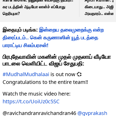
கர படத்தின் ஆடியோ லான்ச் எப்போது
கிடையாது.. அஜித் 
தெரியுமா?
அவதாரம்.. என்னன
இதையும் படிங்க:
இன்றைய தலைமுறைக்கு என்ற
திரைப்படம்.. கென் கருணாஸின் யூத் படத்தை
பாராட்டிய சிலம்பரசன்!
பிரபுதேவாவின் மகனின் முதல் முதலாய் வீடியோ
பாடலை வெளியிட்ட விஜய் சேதுபதி:
#MudhalMudhalaai
is out now 💞
Congratulations to the entire team!!
Watch the music video here:
https://t.co/UoiUz0c5SC
@ravichandranravichandran46
@gvprakash