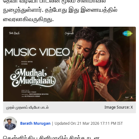
தேவா வீடியோ பாடலின் மூலம் சினிமாவில்
டெக்னாலஜி
நுழைந்துள்ளார். தற்போது இது இணையத்தில்
ஆன்மீகம்
வைரலாகிவருகிறது.
வைரல்
ஹெஃல்த்
ஷார்ட் வீடியோஸ்
வலை கதைகள்
போட்டோ கேலரி
முதல் முதலாய் வீடியோ பாடல்
Image Source: X
Barath Murugan
|
Updated On:
21 Mar 2026 17:11 PM
IST
தென்னிந்திய சினிமாவில் சிறந்த நடன