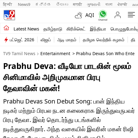
हिन्दी 
News9
ಕನ್ನಡ
తెలుగు
मराठी
ગુજરાતી
বাংলা
ਪੰਜਾਬੀ
മല
AQI
சமீபத்திய செய்திகள்
Latest News
தமிழ்நாடு
கிரிக்கெட்
இந்தியா
பொழுதுபோக்க
பட்ஜெட் 2026
விஜய்
ஆடி மாதம்
தமிழக வெற்றிக் கழகம்
திம
தமிழ்நாடு
TV9 Tamil News
Entertainment
> Prabhu Devas Son Who Enter
இந்தியா
Prabhu Deva: வீடியோ பாடலின் மூலம்
உலகம்
சினிமாவில் அறிமுகமான பிரபு
விளையாட்டு
தேவாவின் மகன்!
பொழுதுபோக்கு
Prabhu Devas Son Debut Song: பான் இந்திய
நடிகர் மற்றும் பிரபல நடன கலைகராக இருந்துவருபவர்
லைஃப்ஸ்டைல்
பிரபு தேவா. இவர் தொடர்ந்து படங்களில்
வணிகம்
நடித்துவருகிறார். அந்த வகையில் இவரின் மகன் ரிஷி