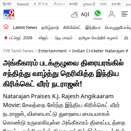
हिन्दी 
News9
ಕನ್ನಡ
తెలుగు
मराठी
ગુજરાતી
বাংলা
ਪੰਜਾਬੀ
മല
AQI
சமீபத்திய செய்திகள்
Latest News
தமிழ்நாடு
கிரிக்கெட்
இந்தியா
பொழுதுபோக்க
பட்ஜெட் 2026
விஜய்
ஆடி மாதம்
தமிழக வெற்றிக் கழகம்
திம
தமிழ்நாடு
TV9 Tamil News
Entertainment
> Indian Cricketer Natarajan W
இந்தியா
அங்கீகாரம் படக்குழுவை திரையரங்கில்
உலகம்
சந்தித்து வாழ்த்து தெரிவித்த இந்திய
விளையாட்டு
கிரிக்கெட் வீரர் நடராஜன்!
பொழுதுபோக்கு
Natarajan Praises K.J. Rajesh Angikaaram
Movie: சேலத்தை சேர்ந்த இந்திய கிரிக்கெட் வீரர்
லைஃப்ஸ்டைல்
நடராஜன், விளையாட்டு துறையை மையமாகக்
வணிகம்
கொண்டு உருவாகியுள்ள அங்கீகாரம் திரைப்படத்தை