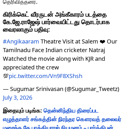
தெரிவித்தனர்.
கிரிக்கெட் வீரருடன் அங்கீகாரம் படத்தை
கே.ஜே.ராஜேஷ் பார்வையிட்டது தொடர்பாக
வைரலாகும் பதிவு:
#Angikaaram
Theatre Visit at Salem ❤️ Our
Tamilnadu Face Indian cricketer Natraj
Watched the movie along with KJR and
appreciated the crew
💯
pic.twitter.com/Vn9F8XShsh
— Sugumar Srinivasan (@Sugumar_Tweetz)
July 3, 2026
இதையும் படிங்க:
தென்னிந்திய திரைப்பட
எழுத்தாளர் சங்கத்தின் நிரந்தர கௌரவத் தலைவர்
மறைந்த கே பாக்கியராஜ் நியமனம் – பார்த்திபன்