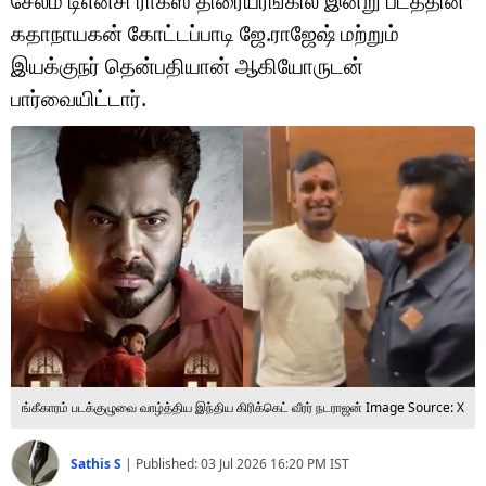
சேலம் டிஎன்சி ராக்ஸ் திரையரங்கில் இன்று படத்தின்
டெக்னாலஜி
கதாநாயகன் கோட்டப்பாடி ஜே.ராஜேஷ் மற்றும்
ஆன்மீகம்
இயக்குநர் தென்பதியான் ஆகியோருடன்
பார்வையிட்டார்.
வைரல்
ஹெஃல்த்
ஷார்ட் வீடியோஸ்
வலை கதைகள்
போட்டோ கேலரி
ங்கீகாரம் படக்குழுவை வாழ்த்திய இந்திய கிரிக்கெட் வீரர் நடராஜன்
Image Source: X
Sathis S
|
Published:
03 Jul 2026 16:20 PM
IST