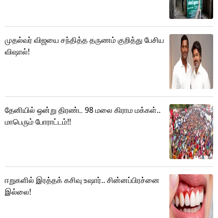
முதல்வர் விஜயை சந்தித்த தருணம் குறித்து பேசிய
விஷால்!
தேனியில் ஒன்று திரண்ட 98 மலை கிராம மக்கள்..
மாபெரும் போராட்டம்!!
ஈறுகளில் இரத்தக் கசிவு உஷார்.. சின்னப்பிரச்னை
இல்லை!