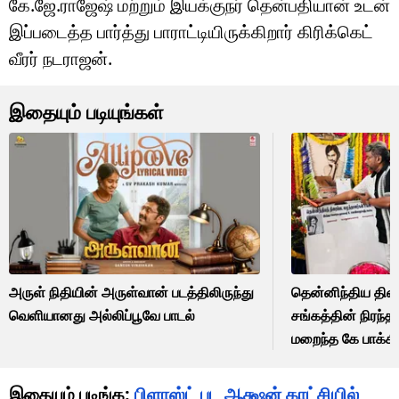
கே.ஜே.ராஜேஷ் மற்றும் இயக்குநர் தென்பதியான் உடன்
இப்படைத்த பார்த்து பாராட்டியிருக்கிறார் கிரிக்கெட்
வீரர் நடராஜன்.
இதையும் படியுங்கள்
அருள் நிதியின் அருள்வான் படத்திலிருந்து
தென்னிந்திய திரை
வெளியானது அல்லிப்பூவே பாடல்
சங்கத்தின் நிரந
மறைந்த கே பாக்கி
பார்த்திபன் வெளியி
இதையும் படிங்க:
பிளாஸ்ட் பட ஆக்ஷன் காட்சியில்