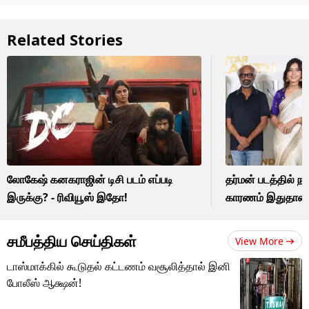
Related Stories
லோகேஷ் கனகராஜின் டிசி படம் எப்படி
தர்மன் படத்தில் 
இருக்கு? - ரிவியூஸ் இதோ!
காரணம் இதுதான்
சமீபத்திய செய்திகள்
View More
டாஸ்மாக்கில் கூடுதல் கட்டணம் வசூலித்தால் இனி
போலீஸ் ஆக்ஷன்!