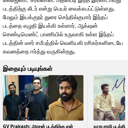
படத்திற்கு லீடர் என்று பெயர் வைக்கபப்ட்டுள்ளது.
மேலும் இயக்குநர் துரை செந்தில்குமார் இந்தப்
படத்தை எழுதி இயக்கி உள்ளார். ஆக்‌ஷன்
செண்டிமெண்ட் பாணியில் உருவாகி உள்ள இந்தப்
படத்தின் டீசர் சமீபத்தில் வெளியகி ரசிகர்களிடையே
கவனத்தை ஈர்த்து வருகின்றது.
இதையும் படியுங்கள்
GV Prakash: அரசன் படத்திற்கு ஏன்
நூறு சாமி படத்தி