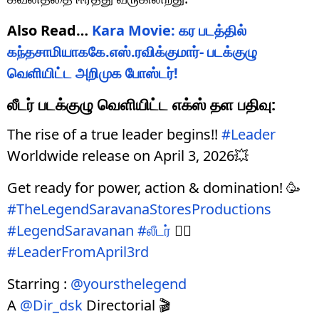
Also Read…
Kara Movie: கர படத்தில்
கந்தசாமியாககே.எஸ்.ரவிக்குமார்- படக்குழு
வெளியிட்ட அறிமுக போஸ்டர்!
லீடர் படக்குழு வெளியிட்ட எக்ஸ் தள பதிவு:
The rise of a true leader begins!!
#Leader
Worldwide release on April 3, 2026💥
Get ready for power, action & domination! 🥳
#TheLegendSaravanaStoresProductions
#LegendSaravanan
#லீடர்
❤️‍🔥
#LeaderFromApril3rd
Starring :
@yoursthelegend
A
@Dir_dsk
Directorial 🎬