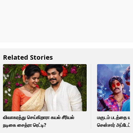
Related Stories
விவாகரத்து செய்கிறாரா கயல் சீரியல்
மகுடம் படத்தை யார
நடிகை சைத்ரா ரெட்டி?
சென்சார் அப்டேட