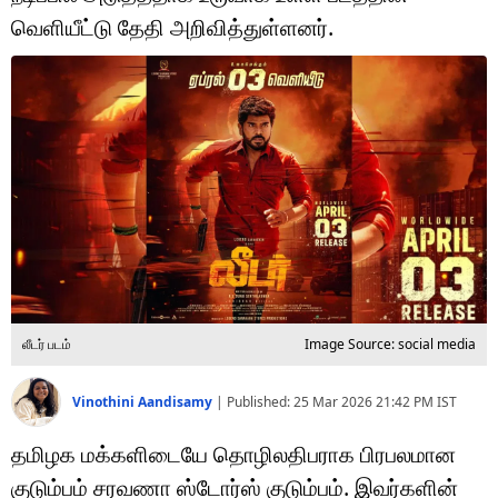
டெக்னாலஜி
வெளியீட்டு தேதி அறிவித்துள்ளனர்.
ஆன்மீகம்
வைரல்
ஹெஃல்த்
ஷார்ட் வீடியோஸ்
வலை கதைகள்
போட்டோ கேலரி
லீடர் படம்
Image Source: social media
Vinothini Aandisamy
|
Published:
25 Mar 2026 21:42 PM
IST
தமிழக மக்களிடையே தொழிலதிபராக பிரபலமான
குடும்பம் சரவணா ஸ்டோர்ஸ் குடும்பம். இவர்களின்