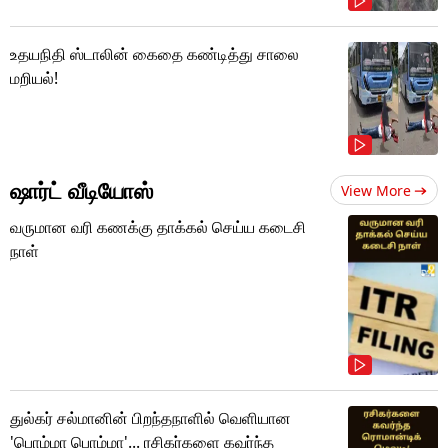
உதயநிதி ஸ்டாலின் கைதை கண்டித்து சாலை
மறியல்!
ஷார்ட் வீடியோஸ்
View More
வருமான வரி கணக்கு தாக்கல் செய்ய கடைசி
நாள்
துல்கர் சல்மானின் பிறந்தநாளில் வெளியான
'பொம்மா பொம்மா'... ரசிகர்களை கவர்ந்த