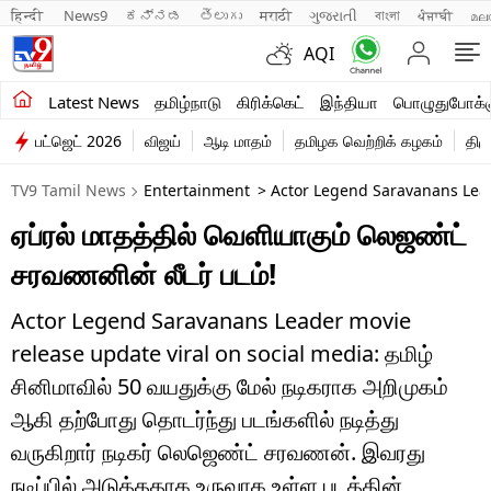
हिन्दी 
News9
ಕನ್ನಡ
తెలుగు
मराठी
ગુજરાતી
বাংলা
ਪੰਜਾਬੀ
മല
AQI
சமீபத்திய செய்திகள்
Latest News
தமிழ்நாடு
கிரிக்கெட்
இந்தியா
பொழுதுபோக்க
பட்ஜெட் 2026
விஜய்
ஆடி மாதம்
தமிழக வெற்றிக் கழகம்
திம
தமிழ்நாடு
TV9 Tamil News
Entertainment
> Actor Legend Saravanans Lead
இந்தியா
ஏப்ரல் மாதத்தில் வெளியாகும் லெஜண்ட்
உலகம்
சரவணனின் லீடர் படம்!
விளையாட்டு
Actor Legend Saravanans Leader movie
பொழுதுபோக்கு
release update viral on social media: தமிழ்
சினிமாவில் 50 வயதுக்கு மேல் நடிகராக அறிமுகம்
லைஃப்ஸ்டைல்
ஆகி தற்போது தொடர்ந்து படங்களில் நடித்து
வணிகம்
வருகிறார் நடிகர் லெஜெண்ட் சரவணன். இவரது
நடிப்பில் அடுத்ததாக உருவாக உள்ள படத்தின்