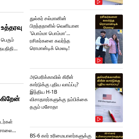
துல்கர் சல்மானின்
 உத்தரவு
பிறந்தநாளில் வெளியான
'பொம்மா பொம்மா'...
 பெரும்
ரசிகர்களை கவர்ந்த
ரொமான்டிக் மெலடி!
 உதயநிதியை
அமெரிக்காவில் கிரீன்
கார்டுக்கு புதிய வாய்ப்பு?
இந்திய H-1B
கிறேன்
விசாதாரர்களுக்கு நம்பிக்கை
தரும் மசோதா
டர்கள்
் சாலை
BS-6 கார் உரிமையாளர்களுக்கு
ள்ளிட்ட