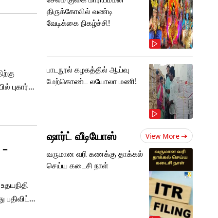
லாம்.
திருக்கோவில் வண்டி
வேடிக்கை நிகழ்ச்சி!
பாடநூல் கழகத்தில் ஆய்வு
ிற்கு
மேற்கொண்ட லயோலா மணி!
ல் புகார்
் கூறி,
ஷார்ட் வீடியோஸ்
View More
 –
வருமான வரி கணக்கு தாக்கல்
செய்ய கடைசி நாள்
 உதயநிதி
ு பதிவிட்ட
வகுக்கும்.