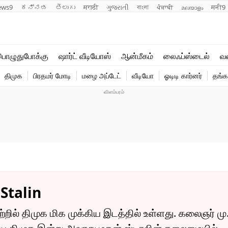
ews9
ಕನ್ನಡ
తెలుగు
मराठी
ગુજરાતી
বাংলা
ਪੰਜਾਬੀ
മലയാളം
मनी9
லைஃப்ஸ்டைல்
ஆன்மீகம்
பொழுதுபோக்கு
ஷார்ட் வீடியோஸ்
ஆன்மீகம்
லைஃப்ஸ்டைல்
வ
வணிகம்
வைரல்
திமுக
பிரதமர் மோடி
மழை அப்டேட்
வீடியோ
ஓடிடி கார்னர்
தங்க
டெக்னாலஜி
ஹெஃல்த்
Stalin
றில் திமுக மிக முக்கிய இடத்தில் உள்ளது. கலைஞர் மு