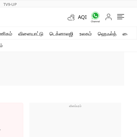
TV9-UP
AQI
ஷார்ட் வீடியோஸ்
ணிகம்
விளையாட்டு
டெக்னாலஜி
உலகம்
ஹெஃல்த்
வைரல்
வலை கதைகள்
ம்
போட்டோ கேலரி
.