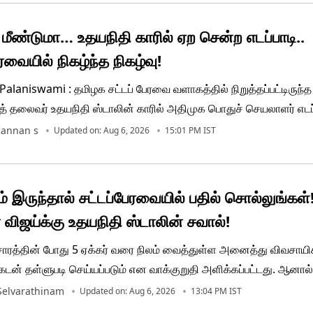
்.
் மீண்டுமா… உதயநிதி காரில் ஏற சென்ற எடப்பாடி..
ரவையில் நிகழ்ந்த நிகழ்வு!
alaniswami : தமிழக சட்டப் பேரவை வளாகத்தில் நிறுத்தப்பட்டிருந்த
சித் தலைவர் உதயநிதி ஸ்டாலின் காரில் அதிமுக பொதுச் செயலாளர் எடப
ற முயன்ற ருசிகர சம்பவம் நிகழ்ந்துள்ளது. ஏற்கெனவே, இது போன்ற ந
annan s
Updated on: Aug 6, 2026
15:01 PM IST
ிப்பிடத்தக்கது.
் இருந்தால் சட்டப்பேரவையில் பதில் சொல்லுங்கள்!
் விஜய்க்கு உதயநிதி ஸ்டாலின் சவால்!
ரசாரத்தின் போது 5 ஏக்கர் வரை நிலம் வைத்துள்ள அனைத்து விவசாயி
க்கடன் தள்ளுபடி செய்யப்படும் என வாக்குறுதி அளிக்கப்பட்டது. ஆனால்
முதலில் ரூ.50,000 என்றும், பின்னர் ரூ.75,000 என்றும் மாற்றி அறிவித
 Selvarathinam
Updated on: Aug 6, 2026
13:04 PM IST
 ஏமாற்றியுள்ளனர். முழு பயிர்க்கடனையும் தள்ளுபடி செய்யக் கோரி