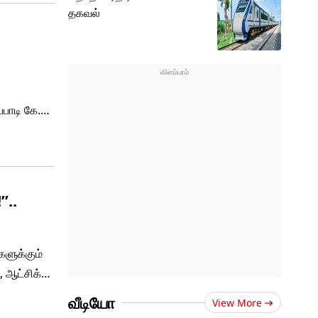
தகவல்
்பாடி கே.
ிகழ்வு
”..
களுக்கும்
, ஆட்சிக்கு
்து
வீடியோ
View More