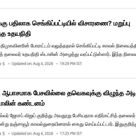
ளைக் கடுமையாக விமர்சித்துப் பேசியது குறித்து முழுமையாக அறிய
கு பதிலாக செங்கிப்பட்டியில் விசாரணை? மறுப்பு
்த உதயநிதி
திமுகவினரின் போராட்டம் வலுத்ததால் செங்கிப்பட்டி காவல் நிலையத்த
சித் தலைவர் உதயநிதி ஸ்டாலின் அழைத்து வரப்பட்டுள்ளார். இந்த நிலையி
வல் நிலையத்திற்கே விசாரணைக்கு அழைத்துச் செல்ல வேண்டும் எனக
n S
Updated on: Aug 4, 2026
19:29 PM IST
ந்து கீழே இறங்க அவர் மறுத்துள்ளதாக தகவல் வெளியாகியுள்ளது.
 ஆபாசமாக பேசவில்லை தவெகவுக்கு விழுந்த அடி
டாலின் கண்டனம்
்வர் ஜோசப் விஜய் குறித்து அவதூறு பேசியதாக எதிர்கட்சித் தலைவர்
ன்று தஞ்சாவூர் காவல்துறையினரால் கைது செய்யப்பட்டார். இதுகுறித்த
ின், உதயநிதி ஆபாசமாக எதுவும் பேசவில்லை. ஆவணம், அழிவுக்கு வழி
n S
Updated on: Aug 4, 2026
17:25 PM IST