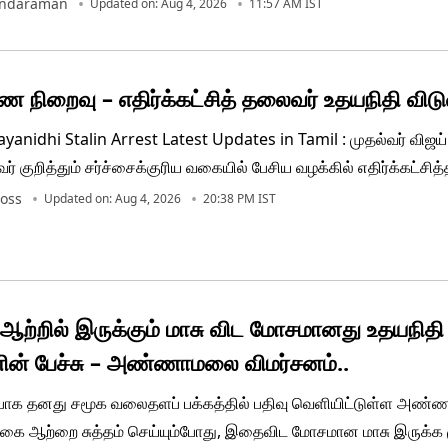
indaraman
Updated on: Aug 4, 2026
11:57 AM IST
ுதிகளில் பரபரப்பான சூழல் நிலவி வருகிறது.
 நிறைவு – எதிர்க்கட்சித் தலைவர் உதயநிதி விடுவ
nidhi Stalin Arrest Latest Updates in Tamil : முதல்வர் விஜய் க
ர் குறித்தும் சர்ச்சைக்குரிய வகையில் பேசிய வழக்கில் எதிர்க்கட்சி
டாலின் கைது செய்யப்பட்டார். இந்நிலையில் சென்னையில் ஆங்காங்க
oss
Updated on: Aug 4, 2026
20:38 PM IST
 போராட்டத்தில் ஈடுபட்டு வருகின்றனர்
்றில் இருக்கும் மாசு விட மோசமானது உதயநிதி
ின் பேச்சு – அண்ணாமலை விமர்சனம்..
ாக தனது சமூக வலைதளப் பக்கத்தில் பதிவு வெளியிட்டுள்ள அண
ைகை ஆற்றை சுத்தம் செய்யும்போது, இதைவிட மோசமான மாசு இருக்க ம