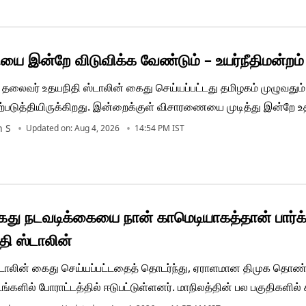
ான ஆணவம் அழிவை விரைவுபடுத்தும் என்று குறிப்பிட்டுள்ளார்.
யை இன்றே விடுவிக்க வேண்டும் – உயர்நீதிமன்றம்
த் தலைவர் உதயநிதி ஸ்டாலின் கைது செய்யப்பட்டது தமிழகம் முழுவதும்
ஏற்படுத்தியிருக்கிறது. இன்றைக்குள் விசாரணையை முடித்து இன்றே
ண்டும் என சென்னை உயர்நீதிமன்றம் உத்தரவிட்டுள்ளது. இதனையடுத்து
n S
Updated on: Aug 4, 2026
14:54 PM IST
ய ஜாமீனில் அவர் வெளியே அனுப்பப்படுவார் என அரசு வழக்கறிஞர்
்ளார்.
து நடவடிக்கையை நான் காமெடியாகத்தான் பார்க்
தி ஸ்டாலின்
்டாலின் கைது செய்யப்பட்டதைத் தொடர்ந்து, ஏராளமான திமுக தொண்
ங்களில் போராட்டத்தில் ஈடுபட்டுள்ளனர். மாநிலத்தின் பல பகுதிகளில
ராட்டங்களும் நடைபெற்று வருகின்றன. இதனால் தலைநகர் சென்னை உ