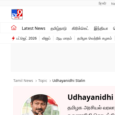
हिन्दी 
N
சமீபத்திய செய்திகள்
உலகம்
Latest News
தமிழ்நாடு
கிரிக்கெட்
இந்தியா
தமிழ்நாடு
விளையாட்டு
பட்ஜெட் 2026
விஜய்
ஆடி மாதம்
தமிழக வெற்றிக் கழகம்
இந்தியா
பொழுதுபோக்கு
Tamil News
Topic
Udhayanidhi Stalin
Udhayanidhi 
தமிழக அரசியல் வரலாற்