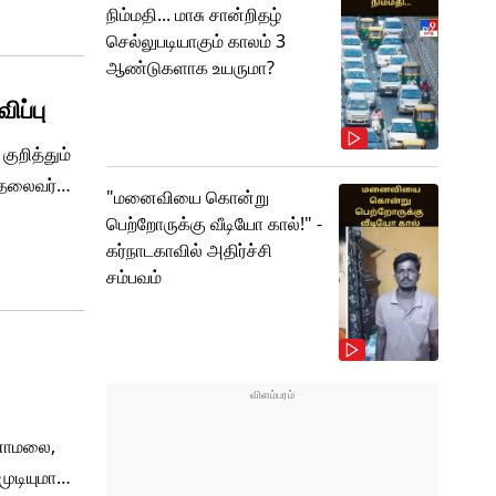
நிம்மதி... மாசு சான்றிதழ்
செல்லுபடியாகும் காலம் 3
ஆண்டுகளாக உயருமா?
ிப்பு
ுறித்தும்
த்தலைவர்
"மனைவியை கொன்று
ே திமுக
பெற்றோருக்கு வீடியோ கால்!" -
கர்நாடகாவில் அதிர்ச்சி
சம்பவம்
்ணாமலை,
ுடியுமா