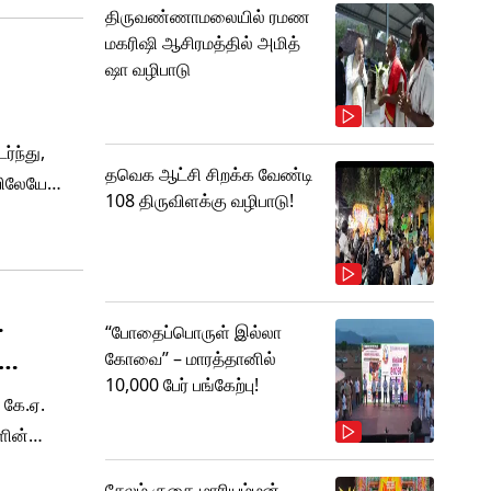
திருவண்ணாமலையில் ரமண
மகரிஷி ஆசிரமத்தில் அமித்
ஷா வழிபாடு
்ந்து,
தவெக ஆட்சி சிறக்க வேண்டி
யிலேயே
108 திருவிளக்கு வழிபாடு!
யத்தில்
்.
…
“போதைப்பொருள் இல்லா
கோவை” – மாரத்தானில்
10,000 பேர் பங்கேற்பு!
 கே.ஏ.
ளின்
முகவின்
சேலம் குகை மாரியம்மன்