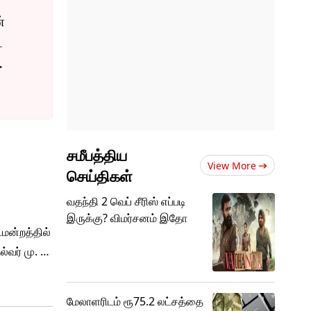
்
ட
ிமுக
லில்
சமீபத்திய
ருமணம்
View More
செய்திகள்
வதந்தி 2 வெப் சீரிஸ் எப்படி
இருக்கு? விமர்சனம் இதோ
டமன்றத்தில்
்வர் மு. க.
ூனா
மேலாளரிடம் ரூ75.2 லட்சத்தை