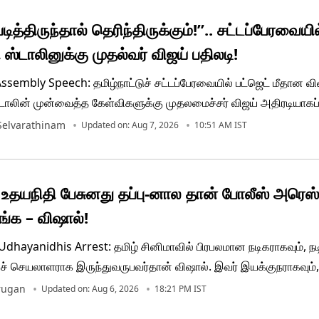
 படித்திருந்தால் தெரிந்திருக்கும்!”.. சட்டப்பேரவையி
 ஸ்டாலினுக்கு முதல்வர் விஜய் பதிலடி!
ssembly Speech: தமிழ்நாட்டுச் சட்டப்பேரவையில் பட்ஜெட் மீதான வி
டாலின் முன்வைத்த கேள்விகளுக்கு முதலமைச்சர் விஜய் அதிரடியாகப
்ளார். காவிரி நீர் விவகாரம் தமிழ்நாட்டின் உயிர்ச்சார்ந்த மற்றும் உணர்வ
 Selvarathinam
Updated on: Aug 7, 2026
10:51 AM IST
 என்றும், இதில் அரசியல் செய்யும் எண்ணமோ அவசியமோ தமது அரசுக
இல்லை என்றும் முதலமைச்சர் திட்டவட்டமாகத் தெரிவித்தார்.
 உதயநிதி பேசுனது தப்பு-னால தான் போலீஸ் அரெஸ்
்க – விஷால்!
Udhayanidhis Arrest: தமிழ் சினிமாவில் பிரபலமான நடிகராகவும், நட
் செயலாளராக இருந்துவருபவர்தான் விஷால். இவர் இயக்குநராகவும்,
் பணியாற்றியுள்ள மகுடம் படம் விரைவில் வெளியாகிறது. இது தொடர்
rugan
Updated on: Aug 6, 2026
18:21 PM IST
ஒன்றில் பேசிய விஷால், உதயநிதியை போலீஸ் கைது செய்தது குறித்து