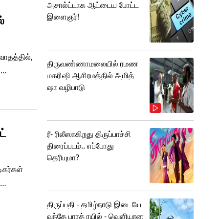
அசால்ட்டாக ஆட்டைய போட்ட
இளைஞர்!
ல்
வாதத்தில்,
திருவண்ணாமலையில் ரமண
்
மகரிஷி ஆசிரமத்தில் அமித்
ு ரீதியான
ஷா வழிபாடு
்குத்
ட்
ரீ- ரிலீஸாகிறது திருப்பாச்சி
திரைப்படம்.. எப்போது
தெரியுமா?
ிகர்கள்
பான
திருப்பதி - தமிழ்நாடு இடையே
வந்தே பாரத் ரயில் - வெளியான