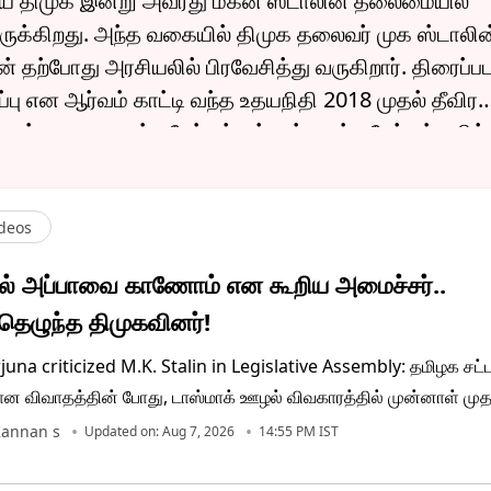
 திமுக இன்று அவரது மகன் ஸ்டாலின் தலைமையில்
க்கிறது. அந்த வகையில் திமுக தலைவர் முக ஸ்டாலின
் தற்போது அரசியலில் பிரவேசித்து வருகிறார். திரைப்ப
ிப்பு என ஆர்வம் காட்டி வந்த உதயநிதி 2018 முதல் தீவிர
ார். நாடாளுமன்ற தேர்தல்கள், சட்டமன்ற தேர்தல்களில்
ளுக்கு ஆதரவாக பிரசாரம் செய்தார். பின்னர் 2019ல் த
ாக தேர்ந்தெடுக்கப்பட்டார். பின்னர் சட்டமன்ற தேர்த
ிக்கேனி எம். எல்.ஏ. ஆனார். பின்னர் விளையாட்டுத்துறை
deos
 உதயநிதி. இவர் கிருத்திகா என்பவரை காதலித்து தி
் அப்பாவை காணோம் என கூறிய அமைச்சர்..
 தம்பதிக்கு ஒரு மகனும், ஒரு மகளும் உள்ளனர்.
தெழுந்த திமுகவினர்!
una criticized M.K. Stalin in Legislative Assembly: தமிழக சட்
தான விவாதத்தின் போது, டாஸ்மாக் ஊழல் விவகாரத்தில் முன்னாள் முதல
குறித்து அவையில் அப்பாவை காணோம் என்று அமைச்சர் ஆதவ் அர்ஜ
annan s
Updated on: Aug 7, 2026
14:55 PM IST
். இது கூச்சல் குழப்பத்தை எழுப்பியது.