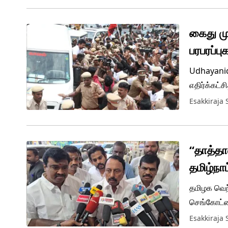
விவசாயிகள
கைது மு
பரபரப்ப
Udhayanidh
எதிர்க்கட்
கைது செய்ய
Esakkiraja
வைத்து 10 
“தாத்தா
தமிழ்நா
செங்கோ
தமிழக வெற்
செங்கோட்ட
பேச்சுகளைய
Esakkiraja