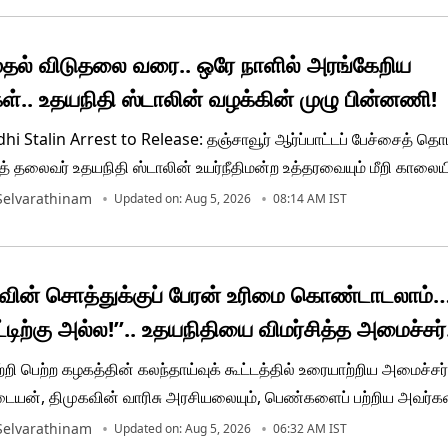
் போராடி வரும் நிலையில் அரசு மௌனம் காக்கிறது என விமர்சனம்.
தல் விடுதலை வரை.. ஒரே நாளில் அரங்கேறிய
ுகள்.. உதயநிதி ஸ்டாலின் வழக்கின் முழு பின்னணி!
i Stalin Arrest to Release: தஞ்சாவூர் ஆர்ப்பாட்டப் பேச்சைத் தொடர
சித் தலைவர் உதயநிதி ஸ்டாலின் உயர்நீதிமன்ற உத்தரவையும் மீறி காலை
ப்பட்டு, 8 மணி நேரப் பயணத்திற்குப் பிறகு செங்கிப்பட்டி காவல் நிலை
 Selvarathinam
Updated on: Aug 5, 2026
08:14 AM IST
மணி நேர அலைக்கழிப்புக்குப் பின் காவல் பிணையில் விடுவிக்கப்பட்டார
வின் சொத்துக்குப் பேரன் உரிமை கொண்டாடலாம்
ட்டிற்கு அல்ல!”.. உதயநிதியை விமர்சித்த அமைச்சர்
ட்டையன்!!
றி பெற்ற கழகத்தின் கலந்தாய்வுக் கூட்டத்தில் உரையாற்றிய அமைச்சர்
ையன், திமுகவின் வாரிசு அரசியலையும், பெண்களைப் பற்றிய அவர்க
ும் கடுமையாகச் சாடிப் பேசியுள்ளார். அதோடு, தவெக கூட்டத்தில் தி
 Selvarathinam
Updated on: Aug 5, 2026
06:32 AM IST