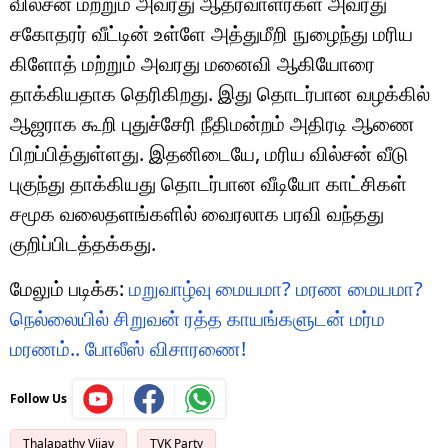
வில்சன் மற்றும் அவரது ஆதரவாளர்கள் அவரது
சகோதரர் வீட்டின் உள்ளே அத்துமீறி நுழைந்து மரிய
கிளோத் மற்றும் அவரது மனைவி ஆகியோரை
தாக்கியதாக தெரிகிறது. இது தொடர்பான வழக்கில்
ஆஜராக கூறி புதுச்சேரி நீதிமன்றம் அதிரடி ஆணை
பிறப்பித்துள்ளது. இதனிடையே, மரிய வில்சன் வீடு
புகுந்து தாக்கியது தொடர்பான வீடியோ காட்சிகள்
சமூக வலைதளங்களில் வைரலாக பரவி வந்தது
குறிப்பிடத்தக்கது.
மேலும் படிக்க:
மறுவாழ்வு மையமா? மரண மையமா?
நெல்லையில் சிறுவன் ரத்த காயங்களுடன் மர்ம
மரணம்.. போலீஸ் விசாரணை!
Follow Us
Thalapathy Vijay
TVK Party