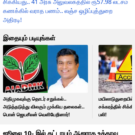
சிக்கியது.. 41 அரசு அலுவலகத்தில் ரூ57.98 லட்சம்
கணக்கில் வராத பணம்.. லஞ்ச ஒழிப்புத்துறை
அதிரடி!
இதையும் படியுங்கள்
அதிமுகவுக்கு தொடர் சறுக்கல்..
மயிலாடுதுறையில் 
அடுத்தடுத்து விலகும் முக்கிய தலைகள்..
சக்கரத்தில் சிக்கி ப
பொன் ஜெயசீலன் வெளியேறினார்!
பலி!
ஜூலை 10- இல் கட்டாயம் ஆஜராக உத்தரவு