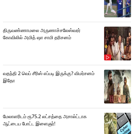
திருவண்ணாமலை அருணாச்சலேஸ்வரர்
கோவிலில் அமித் ஷா சாமி தரிசனம்
வதந்தி 2 வெப் சீரிஸ் எப்படி இருக்கு? விமர்சனம்
இதோ
மேலாளரிடம் ரூ75.2 லட்சத்தை அசால்ட்டாக
ஆட்டைய போட்ட இளைஞர்!