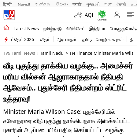
हिन्दी 
News9
ಕನ್ನಡ
తెలుగు
मराठी
ગુજરાતી
বাংলা
ਪੰਜਾਬੀ
മല
AQI
சமீபத்திய செய்திகள்
Latest News
தமிழ்நாடு
கிரிக்கெட்
இந்தியா
பொழுதுபோக்க
பட்ஜெட் 2026
விஜய்
ஆடி மாதம்
தமிழக வெற்றிக் கழகம்
திம
தமிழ்நாடு
TV9 Tamil News
Tamil Nadu
> TN Finance Minister Maria Wilso
இந்தியா
வீடி புகுந்து தாக்கிய வழக்கு.. அமைச்சர்
உலகம்
மரிய வில்சன் ஆஜராகாததால் நீதிபதி
விளையாட்டு
ஆவேசம்.. புதுச்சேரி நீதிமன்றம் ஸ்ட்ரிட்
உத்தரவு!
பொழுதுபோக்கு
லைஃப்ஸ்டைல்
Minister Maria Wilson Case: புதுச்சேரியில்
சகோதரரை வீடு புகுந்து தாக்கியதாக அளிக்கப்பட்ட
வணிகம்
புகாரின் அடிப்படையில் பதிவு செய்யப்பட்ட வழக்கு