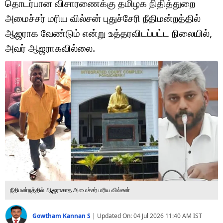
தொடர்பான விசாரணைக்கு தமிழக நிதித்துறை
டெக்னாலஜி
அமைச்சர் மரிய வில்சன் புதுச்சேரி நீதிமன்றத்தில்
ஆன்மீகம்
ஆஜராக வேண்டும் என்று உத்தரவிடப்பட்ட நிலையில்,
அவர் ஆஜராகவில்லை.
வைரல்
ஹெஃல்த்
ஷார்ட் வீடியோஸ்
வலை கதைகள்
போட்டோ கேலரி
நீதிமன்றத்தில் ஆஜராகாத அமைச்சர் மரிய வில்சன்
Gowtham Kannan S
|
Updated On:
04 Jul 2026 11:40 AM
IST