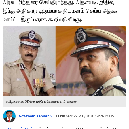
அரசு பரிந்துரை செய்திருந்தது. அதன்படி, இதில்,
டெக்னாலஜி
இந்த அதிகாரி டிஜிபியாக நியமனம் செய்ய அதிக
ஆன்மீகம்
வாய்ப்ப இருப்பதாக கூறப்படுகிறது.
வைரல்
ஹெஃல்த்
ஷார்ட் வீடியோஸ்
வலை கதைகள்
போட்டோ கேலரி
தமிழகத்தின் அடுத்த டிஜிபி மகேஷ் குமார் அகர்வால்
Gowtham Kannan S
|
Published:
29 May 2026 14:26 PM
IST