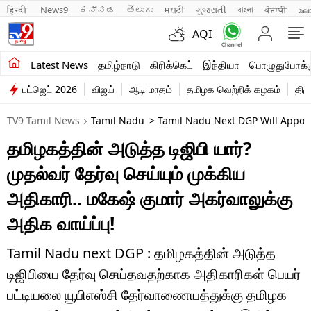
हिन्दी 
News9
ಕನ್ನಡ
తెలుగు
मराठी
ગુજરાતી
বাংলা
ਪੰਜਾਬੀ
മല
AQI
சமீபத்திய செய்திகள்
Latest News
தமிழ்நாடு
கிரிக்கெட்
இந்தியா
பொழுதுபோக்க
பட்ஜெட் 2026
விஜய்
ஆடி மாதம்
தமிழக வெற்றிக் கழகம்
திம
தமிழ்நாடு
TV9 Tamil News
Tamil Nadu
> Tamil Nadu Next DGP Will Appoi
இந்தியா
தமிழகத்தின் அடுத்த டிஜிபி யார்?
உலகம்
முதல்வர் தேர்வு செய்யும் முக்கிய
விளையாட்டு
அதிகாரி.. மகேஷ் குமார் அகர்வாலுக்கு
அதிக வாய்ப்பு!
பொழுதுபோக்கு
லைஃப்ஸ்டைல்
Tamil Nadu next DGP : தமிழகத்தின் அடுத்த
டிஜிபியை தேர்வு செய்தவதற்காக அதிகாரிகள் பெயர்
வணிகம்
பட்டியலை யூபிஎஸ்சி தேர்வாணையத்துக்கு தமிழக