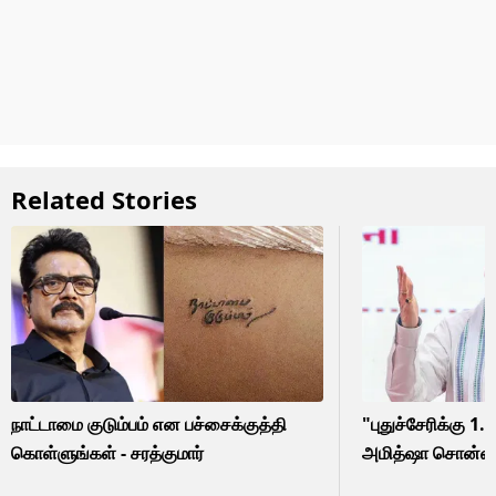
Related Stories
நாட்டாமை குடும்பம் என பச்சைக்குத்தி
"புதுச்சேரிக்கு 1.
கொள்ளுங்கள் - சரத்குமார்
அமித்ஷா சொன்ன ப