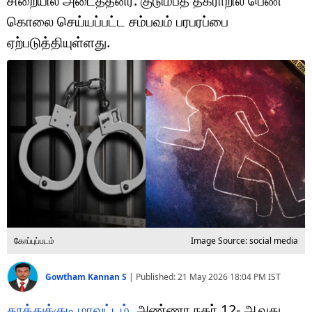
சிறையில் அடைத்தனர். குடும்பத தகராறில் பெண்
டெக்னாலஜி
கொலை செய்யப்பட்ட சம்பவம் பரபரப்பை
ஆன்மீகம்
ஏற்படுத்தியுள்ளது.
வைரல்
ஹெஃல்த்
ஷார்ட் வீடியோஸ்
வலை கதைகள்
போட்டோ கேலரி
கோப்புப்படம்
Image Source: social media
Gowtham Kannan S
|
Published:
21 May 2026 18:04 PM
IST
தூத்துக்குடி மாவட்டம்
, அண்ணா நகர் 12- ஆவது