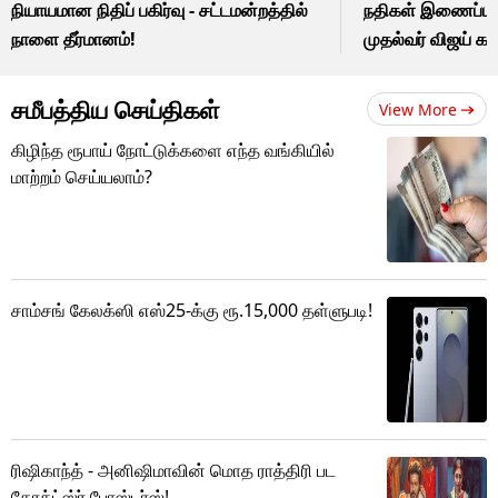
நியாயமான நிதிப் பகிர்வு - சட்டமன்றத்தில்
நதிகள் இணைப்புத் 
நாளை தீர்மானம்!
முதல்வர் விஜய் கட
சமீபத்திய செய்திகள்
View More
கிழிந்த ரூபாய் நோட்டுக்களை எந்த வங்கியில்
மாற்றம் செய்யலாம்?
சாம்சங் கேலக்ஸி எஸ்25-க்கு ரூ.15,000 தள்ளுபடி!
ரிஷிகாந்த் - அனிஷிமாவின் மொத ராத்திரி பட
கேரக்ட்ஸ்ர் போஸ்டர்ஸ்!