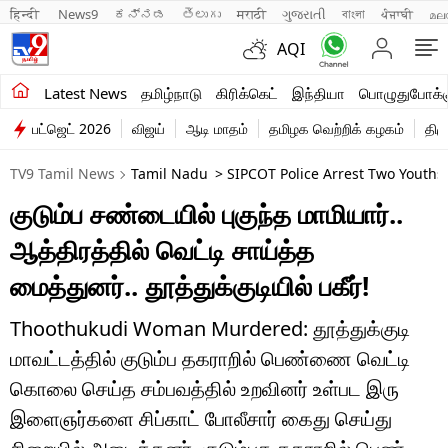
हिन्दी 
News9
ಕನ್ನಡ
తెలుగు
मराठी
ગુજરાતી
বাংলা
ਪੰਜਾਬੀ
മല
AQI
சமீபத்திய செய்திகள்
Latest News
தமிழ்நாடு
கிரிக்கெட்
இந்தியா
பொழுதுபோக்க
பட்ஜெட் 2026
விஜய்
ஆடி மாதம்
தமிழக வெற்றிக் கழகம்
திம
தமிழ்நாடு
TV9 Tamil News
Tamil Nadu
> SIPCOT Police Arrest Two Yout
இந்தியா
குடும்ப சண்டையில் புகுந்த மாமியார்..
உலகம்
ஆத்திரத்தில் வெட்டி சாய்த்த
விளையாட்டு
மைத்துனர்.. தூத்துக்குடியில் பகீர்!
பொழுதுபோக்கு
Thoothukudi Woman Murdered: தூத்துக்குடி
மாவட்டத்தில் குடும்ப தகராறில் பெண்ணை வெட்டி
லைஃப்ஸ்டைல்
கொலை செய்த சம்பவத்தில் உறவினர் உள்பட இரு
வணிகம்
இளைஞர்களை சிப்காட் போலீசார் கைது செய்து