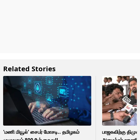
Related Stories
'மணி மியூல்' சைபர் மோசடி.. தமிழகம்
பாஜகவிற்கு திமு
முழுவதும் 800 பேர் கைது!!
அமைச்சர் சரமாரி 