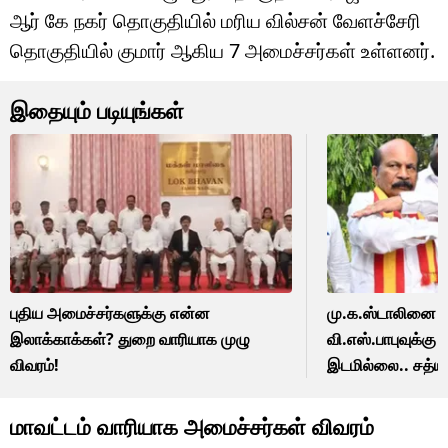
ஆர் கே நகர் தொகுதியில் மரிய வில்சன் வேளச்சேரி
தொகுதியில் குமார் ஆகிய 7 அமைச்சர்கள் உள்ளனர்.
இதையும் படியுங்கள்
புதிய அமைச்சர்களுக்கு என்ன
மு.க.ஸ்டாலினை வீ
இலாக்காக்கள்? துறை வாரியாக முழு
வி.எஸ்.பாபுவுக்க
விவரம்!
இடமில்லை.. சத்யப
வாய்ப்பில்லை!
மாவட்டம் வாரியாக அமைச்சர்கள் விவரம்