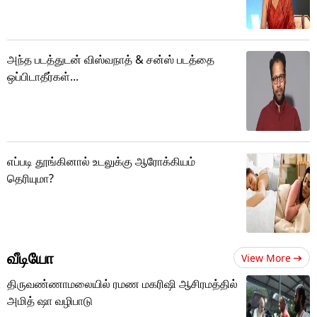
அந்த படத்துடன் விஸ்வநாத் & சன்ஸ் படத்தை
ஒப்பிடாதீர்கள்...
எப்படி தூங்கினால் உடலுக்கு ஆரோக்கியம்
தெரியுமா?
வீடியோ
View More
திருவண்ணாமலையில் ரமண மகரிஷி ஆசிரமத்தில்
அமித் ஷா வழிபாடு