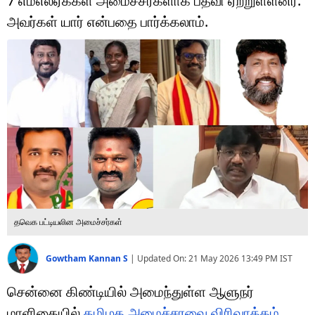
7 எம்எல்ஏக்கள் அமைச்சர்களாக பதவி ஏற்றுள்ளனர்.
டெக்னாலஜி
அவர்கள் யார் என்பதை பார்க்கலாம்.
ஆன்மீகம்
வைரல்
ஹெஃல்த்
ஷார்ட் வீடியோஸ்
வலை கதைகள்
போட்டோ கேலரி
தவெக பட்டியலின அமைச்சர்கள்
Gowtham Kannan S
|
Updated On:
21 May 2026 13:49 PM
IST
சென்னை கிண்டியில் அமைந்துள்ள ஆளுநர்
மாளிகையில்
தமிழக அமைச்சரவை விரிவாக்கம்