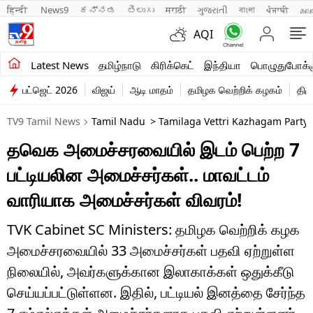
हिन्दी 
News9
ಕನ್ನಡ
తెలుగు
मराठी
ગુજરાતી
বাংলা
ਪੰਜਾਬੀ
മല
AQI
சமீபத்திய செய்திகள்
Latest News
தமிழ்நாடு
கிரிக்கெட்
இந்தியா
பொழுதுபோக்க
பட்ஜெட் 2026
விஜய்
ஆடி மாதம்
தமிழக வெற்றிக் கழகம்
திம
தமிழ்நாடு
TV9 Tamil News
Tamil Nadu
> Tamilaga Vettri Kazhagam Party 
இந்தியா
தவெக அமைச்சரவையில் இடம் பெற்ற 7
உலகம்
பட்டியலின அமைச்சர்கள்.. மாவட்டம்
விளையாட்டு
வாரியாக அமைச்சர்கள் விவரம்!
பொழுதுபோக்கு
TVK Cabinet SC Ministers: தமிழக வெற்றிக் கழக
அமைச்சரவையில் 33 அமைச்சர்கள் பதவி ஏற்றுள்ள
லைஃப்ஸ்டைல்
நிலையில், அவர்களுக்கான இலாகாக்கள் ஒதுக்கீடு
வணிகம்
செய்யப்பட்டுள்ளன. இதில், பட்டியல் இனத்தை சேர்ந்த