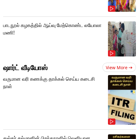
பாடநூல் கழகத்தில் ஆய்வு மேற்கொண்ட லயோலா
மணி!
ஷார்ட் வீடியோஸ்
View More
வருமான வரி கணக்கு தாக்கல் செய்ய கடைசி
நாள்
துல்கர் சல்மானின் பிறந்தநாளில் வெளியான