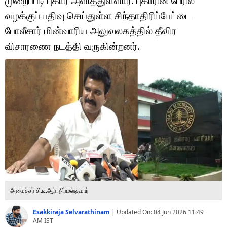
முறைப்படி புகார் அளித்துள்ளார். புகாரின் பேரில்
டெக்னாலஜி
வழக்குப் பதிவு செய்துள்ள சிந்தாதிரிப்பேட்டை
ஆன்மீகம்
போலீசார் மின்வாரிய அலுவலகத்தில் தீவிர
விசாரணை நடத்தி வருகின்றனர்.
வைரல்
ஹெஃல்த்
ஷார்ட் வீடியோஸ்
வலை கதைகள்
போட்டோ கேலரி
அமைச்சர் சி.டி.ஆர். நிர்மல்குமார்
Esakkiraja Selvarathinam
|
Updated On:
04 Jun 2026 11:49
AM
IST