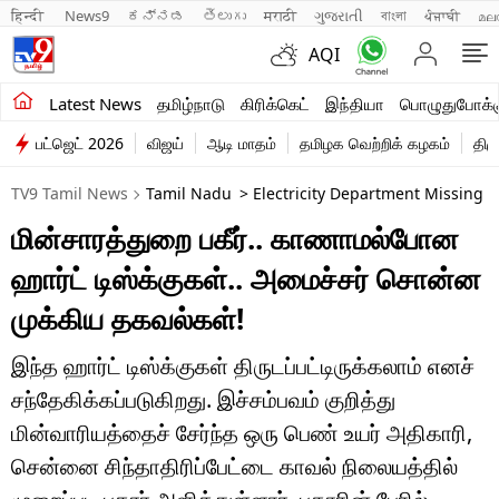
हिन्दी 
News9
ಕನ್ನಡ
తెలుగు
मराठी
ગુજરાતી
বাংলা
ਪੰਜਾਬੀ
മല
AQI
சமீபத்திய செய்திகள்
Latest News
தமிழ்நாடு
கிரிக்கெட்
இந்தியா
பொழுதுபோக்க
பட்ஜெட் 2026
விஜய்
ஆடி மாதம்
தமிழக வெற்றிக் கழகம்
திம
தமிழ்நாடு
TV9 Tamil News
Tamil Nadu
> Electricity Department Missing 
இந்தியா
மின்சாரத்துறை பகீர்.. காணாமல்போன
உலகம்
ஹார்ட் டிஸ்க்குகள்.. அமைச்சர் சொன்ன
விளையாட்டு
முக்கிய தகவல்கள்!
பொழுதுபோக்கு
இந்த ஹார்ட் டிஸ்க்குகள் திருடப்பட்டிருக்கலாம் எனச்
சந்தேகிக்கப்படுகிறது. இச்சம்பவம் குறித்து
லைஃப்ஸ்டைல்
மின்வாரியத்தைச் சேர்ந்த ஒரு பெண் உயர் அதிகாரி,
வணிகம்
சென்னை சிந்தாதிரிப்பேட்டை காவல் நிலையத்தில்