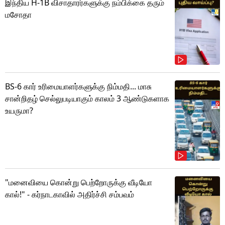
இந்திய H-1B விசாதாரர்களுக்கு நம்பிக்கை தரும்
மசோதா
BS-6 கார் உரிமையாளர்களுக்கு நிம்மதி... மாசு
சான்றிதழ் செல்லுபடியாகும் காலம் 3 ஆண்டுகளாக
உயருமா?
"மனைவியை கொன்று பெற்றோருக்கு வீடியோ
கால்!" - கர்நாடகாவில் அதிர்ச்சி சம்பவம்