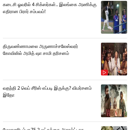
கடைசி ஓவரில் 4 சிக்ஸர்கள்.. இலங்கை அணிக்கு
எதிரான பிரார் சம்பவம்!
திருவண்ணாமலை அருணாச்சலேஸ்வரர்
கோவிலில் அமித் ஷா சாமி தரிசனம்
வதந்தி 2 வெப் சீரிஸ் எப்படி இருக்கு? விமர்சனம்
இதோ
மேலாளரிடம் ரூ75.2 லட்சத்தை அசால்ட்டாக