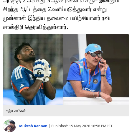
அடுத்த 2 அல்லது 3 ஆண்டுகளில் சஞ்சு இன்னும்
டெக்னாலஜி
சிறந்த ஆட்டத்தை வெளிப்படுத்துவார் என்று
ஆன்மீகம்
முன்னாள் இந்திய தலைமை பயிற்சியாளர் ரவி
சாஸ்திரி தெரிவித்துள்ளார்.
வைரல்
ஹெஃல்த்
ஷார்ட் வீடியோஸ்
வலை கதைகள்
போட்டோ கேலரி
சஞ்சு சாம்சன்
Mukesh Kannan
|
Published:
15 May 2026 16:58 PM
IST