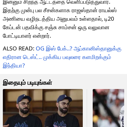
இன்னும் சிறந்த ஆட்டத்தை வெளிப்படுத்துவார்.
இதற்கு முன்பு பல சீசன்களாக ராஜஸ்தான் ராயல்ஸ்
அணியை வழிநடத்திய அனுபவம் உள்ளதால், டி20
கேப்டன் பதவிக்கு சஞ்சு சாம்சன் ஒரு வலுவான
போட்டியாளர் என்றார்.
ALSO READ:
OG இஸ் பேக்..? ஆப்கானிஸ்தானுக்கு
எதிரான டெஸ்ட்.. முக்கிய பவுலரை களமிறக்கும்
இந்தியா?
இதையும் படியுங்கள்