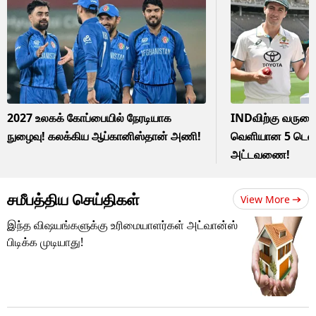
2027 உலகக் கோப்பையில் நேரடியாக
INDவிற்கு வருகை 
நுழைவு! கலக்கிய ஆப்கானிஸ்தான் அணி!
வெளியான 5 டெஸ்ட
அட்டவணை!
சமீபத்திய செய்திகள்
View More
இந்த விஷயங்களுக்கு உரிமையாளர்கள் அட்வான்ஸ்
பிடிக்க முடியாது!