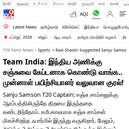
हिन्दी 
News9
ಕನ್ನಡ
తెలుగు
मराठी
ગુજરાતી
বাংলা
ਪੰਜਾਬੀ
മല
AQI
சமீபத்திய செய்திகள்
Latest News
தமிழ்நாடு
கிரிக்கெட்
இந்தியா
பொழுதுபோக்க
பட்ஜெட் 2026
விஜய்
ஆடி மாதம்
தமிழக வெற்றிக் கழகம்
திம
தமிழ்நாடு
TV9 Tamil News
Sports
> Ravi Shastri Suggested Sanju Samson
இந்தியா
Team India: இந்திய அணிக்கு
உலகம்
சஞ்சுவை கேப்டனாக கொண்டு வாங்க..
விளையாட்டு
முன்னாள் பயிற்சியாளர் வலுவான குரல்!
பொழுதுபோக்கு
Sanju Samson T20 Captain: சஞ்சு சாம்சனுக்கு
ஆரம்பத்திலிருந்தே திறமை இருந்ததை
லைஃப்ஸ்டைல்
கண்டறிந்தோம். சமீபகாலமாக சஞ்சு சாம்சன்
வணிகம்
மிகச்சிறந்த ஃபார்மில் இருந்து வருகிறார். மேலும்,