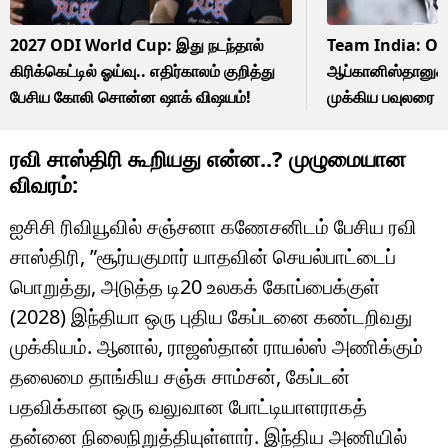
2027 ODI World Cup: இது நடந்தால்
Team India: OG 
கிரிக்கெட்டில் ஓய்வு.. எதிர்காலம் குறித்து
ஆப்கானிஸ்தானுக்க
பேசிய கோலி சொன்ன ஷாக் விஷயம்!
முக்கிய பவுலரை க
ரவி சாஸ்திரி கூறியது என்ன..? முழுமையான
விவரம்:
ஐசிசி ரிவியூவில் சஞ்சனா கணேசனிடம் பேசிய ரவி
சாஸ்திரி, ”சூர்யகுமார் யாதவின் செயல்பாட்டைப்
பொறுத்து, அடுத்த டி20 உலகக் கோப்பைக்குள்
(2028) இந்தியா ஒரு புதிய கேப்டனை கண்டறிவது
முக்கியம். ஆனால், ராஜஸ்தான் ராயல்ஸ் அணிக்கும்
தலைமை தாங்கிய சஞ்சு சாம்சன், கேப்டன்
பதவிக்கான ஒரு வலுவான போட்டியாளராகத்
தன்னை நிலைநிறுத்தியுள்ளார். இந்திய அணியில்