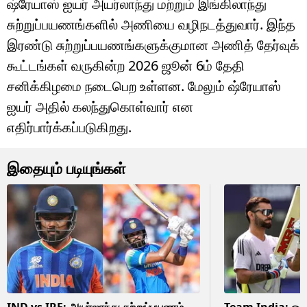
ஷ்ரேயாஸ் ஐயர் அயர்லாந்து மற்றும் இங்கிலாந்து
சுற்றுப்பயணங்களில் அணியை வழிநடத்துவார். இந்த
இரண்டு சுற்றுப்பயணங்களுக்குமான அணித் தேர்வுக்
கூட்டங்கள் வருகின்ற 2026 ஜூன் 6ம் தேதி
சனிக்கிழமை நடைபெற உள்ளன. மேலும் ஷ்ரேயாஸ்
ஐயர் அதில் கலந்துகொள்வார் என
எதிர்பார்க்கப்படுகிறது.
இதையும் படியுங்கள்
IND vs IRE: அயர்லாந்து சுற்றுப்பயணம்..
Team India: ஒருநா