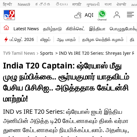
हिन्दी 
News9
ಕನ್ನಡ
తెలుగు
मराठी
ગુજરાતી
বাংলা
ਪੰਜਾਬੀ
മല
AQI
சமீபத்திய செய்திகள்
Latest News
தமிழ்நாடு
கிரிக்கெட்
இந்தியா
பொழுதுபோக்க
பட்ஜெட் 2026
விஜய்
ஆடி மாதம்
தமிழக வெற்றிக் கழகம்
திம
தமிழ்நாடு
TV9 Tamil News
Sports
> IND Vs IRE T20 Series: Shreyas Iyer R
இந்தியா
India T20 Captain: ஷ்ரேயாஸ் மீது
உலகம்
முழு நம்பிக்கை.. சூர்யகுமார் யாதவிடம்
விளையாட்டு
பேசிய பிசிசிஐ.. அடுத்ததாக கேப்டன்சி
மாற்றம்!
பொழுதுபோக்கு
லைஃப்ஸ்டைல்
IND vs IRE T20 Series: ஷ்ரேயாஸ் ஐயர் இந்திய
அணியின் அடுத்த டி20 கேப்டனாகவும் திலக் வர்மா
வணிகம்
துணை கேப்டனாகவும் நியமிக்கப்படலாம். அதன்படி,