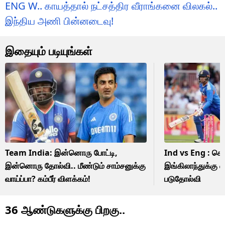
ENG W.. காயத்தால் நட்சத்திர வீராங்கனை விலகல்..
இந்திய அணி பின்னடைவு!
இதையும் படியுங்கள்
Team India: இன்னொரு போட்டி,
Ind vs Eng : சொத
இன்னொரு தோல்வி.. மீண்டும் சாம்சனுக்கு
இங்கிலாந்துக்கு 
வாய்ப்பா? கம்பீர் விளக்கம்!
படுதோல்வி
36 ஆண்டுகளுக்கு பிறகு..