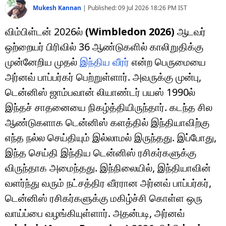
Mukesh Kannan
|
Published:
09 Jul 2026 18:26 PM
IST
விம்பிள்டன் 2026ல்
(Wimbledon 2026)
ஆடவர்
ஒற்றையர் பிரிவில் 36 ஆண்டுகளில் காலிறுதிக்கு
முன்னேறிய முதல்
இந்திய வீரர்
என்ற பெருமையை
அர்னவ் பாப்பர்கர்
பெற்றுள்ளார். அவருக்கு முன்பு,
டென்னிஸ் ஜாம்பவான் லியாண்டர் பயஸ் 1990ல்
இந்தச் சாதனையை நிகழ்த்தியிருந்தார். கடந்த சில
ஆண்டுகளாக டென்னிஸ் களத்தில் இந்தியாவிற்கு
எந்த நல்ல செய்தியும் இல்லாமல் இருந்தது. இப்போது,
இந்த செய்தி இந்திய டென்னிஸ் ரசிகர்களுக்கு
விருந்தாக அமைந்தது. இந்நிலையில், இந்தியாவின்
வளர்ந்து வரும் நட்சத்திர வீரரான அர்னவ் பாப்பர்கர்,
டென்னிஸ் ரசிகர்களுக்கு மகிழ்ச்சி கொள்ள ஒரு
வாய்ப்பை வழங்கியுள்ளார். அதன்படி, அர்னவ்