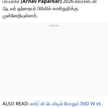
பாப்பர்கர்
(Arnav Paparkar)
2026 விம்பிள்டன்
ஆடவர் ஒற்றையர் பிரிவில் காலிறுதிக்கு
முன்னேறியுள்ளார்.
ALSO READ:
லார்ட்ஸ் டெஸ்டில் மோதும் IND W vs