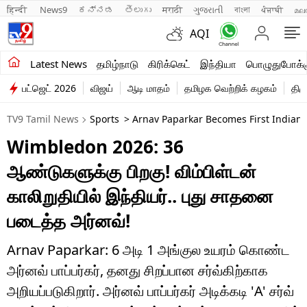
हिन्दी 
News9
ಕನ್ನಡ
తెలుగు
मराठी
ગુજરાતી
বাংলা
ਪੰਜਾਬੀ
മല
AQI
சமீபத்திய செய்திகள்
Latest News
தமிழ்நாடு
கிரிக்கெட்
இந்தியா
பொழுதுபோக்க
பட்ஜெட் 2026
விஜய்
ஆடி மாதம்
தமிழக வெற்றிக் கழகம்
திம
தமிழ்நாடு
TV9 Tamil News
Sports
> Arnav Paparkar Becomes First Indian 
இந்தியா
Wimbledon 2026: 36
உலகம்
ஆண்டுகளுக்கு பிறகு! விம்பிள்டன்
விளையாட்டு
காலிறுதியில் இந்தியர்.. புது சாதனை
படைத்த அர்னவ்!
பொழுதுபோக்கு
லைஃப்ஸ்டைல்
Arnav Paparkar: 6 அடி 1 அங்குல உயரம் கொண்ட
அர்னவ் பாப்பர்கர், தனது சிறப்பான சர்வ்கிற்காக
வணிகம்
அறியப்படுகிறார். அர்னவ் பாப்பர்கர் அடிக்கடி 'A' சர்வ்