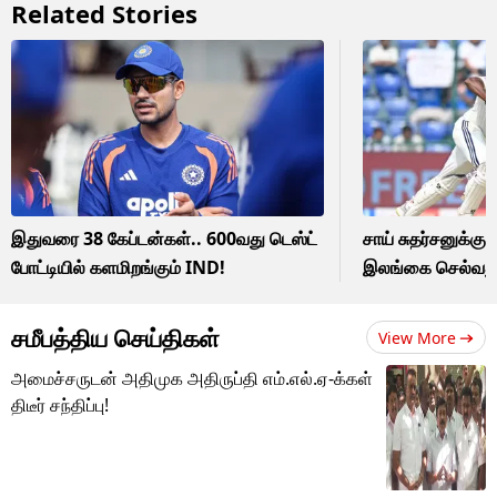
Related Stories
இதுவரை 38 கேப்டன்கள்.. 600வது டெஸ்ட்
சாய் சுதர்சனுக்க
போட்டியில் களமிறங்கும் IND!
இலங்கை செல்வது
சமீபத்திய செய்திகள்
View More
அமைச்சருடன் அதிமுக அதிருப்தி எம்.எல்.ஏ-க்கள்
திடீர் சந்திப்பு!