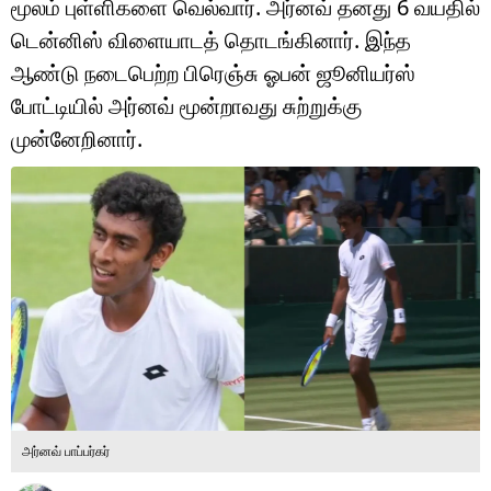
மூலம் புள்ளிகளை வெல்வார். அர்னவ் தனது 6 வயதில்
டெக்னாலஜி
டென்னிஸ் விளையாடத் தொடங்கினார். இந்த
ஆன்மீகம்
ஆண்டு நடைபெற்ற பிரெஞ்சு ஓபன் ஜூனியர்ஸ்
போட்டியில் அர்னவ் மூன்றாவது சுற்றுக்கு
வைரல்
முன்னேறினார்.
ஹெஃல்த்
ஷார்ட் வீடியோஸ்
வலை கதைகள்
போட்டோ கேலரி
அர்னவ் பாப்பர்கர்