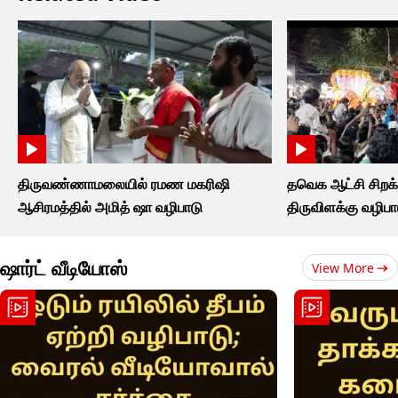
திருவண்ணாமலையில் ரமண மகரிஷி
தவெக ஆட்சி சிறக
ஆசிரமத்தில் அமித் ஷா வழிபாடு
திருவிளக்கு வழிபா
ஷார்ட் வீடியோஸ்
View More