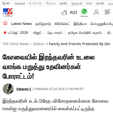
हिन्दी 
News9
ಕನ್ನಡ
తెలుగు
मराठी
ગુજરાતી
বাংলা
ਪੰਜਾਬੀ
മല
AQI
சமீபத்திய செய்திகள்
Latest News
தமிழ்நாடு
கிரிக்கெட்
இந்தியா
பொழுதுபோக்க
பட்ஜெட் 2026
விஜய்
ஆடி மாதம்
தமிழக வெற்றிக் கழகம்
திம
தமிழ்நாடு
TV9 Tamil News
Videos
> Family And Friends Protested By Den
இந்தியா
கோவையில் இறந்தவரின் உடலை
உலகம்
வாங்க மறுத்து உறவினர்கள்
விளையாட்டு
போராட்டம்!
பொழுதுபோக்கு
Sekaran S
|
Published:
07 Jul 2026 21:00 PM
IST
லைஃப்ஸ்டைல்
இறந்தவரின் உடல் பிரேத பரிசோதனைக்காக கோவை
வணிகம்
ஈஎஸ்ஐ மருத்துவமனையில் வைக்கப்பட்டிருந்த