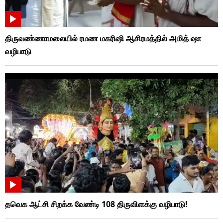
திருவண்ணாமலையில் ரமண மகரிஷி ஆசிரமத்தில் அமித் ஷா
வழிபாடு
தவெக ஆட்சி சிறக்க வேண்டி 108 திருவிளக்கு வழிபாடு!