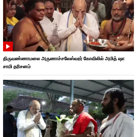
திருவண்ணாமலை அருணாச்சலேஸ்வரர் கோவிலில் அமித் ஷா
சாமி தரிசனம்