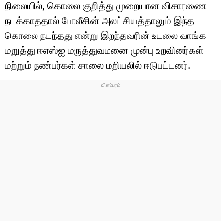
டெக்னாலஜி
நிலையில், கொலை குறித்து முறையான விசாரணை
நடக்காததால் போலீசின் அலட்சியத்தாலும் இந்த
ஆன்மீகம்
கொலை நடந்தது என்று இறந்தவரின் உடலை வாங்க
வைரல்
மறுத்து ஈஎஸ்ஐ மருத்துவமனை முன்பு உறவினர்கள்
மற்றும் நண்பர்கள் சாலை மறியலில் ஈடுபட்டனர்.
ஹெஃல்த்
ஷார்ட் வீடியோஸ்
வலை கதைகள்
போட்டோ கேலரி