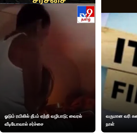
ஓடும் ரயிலில் தீபம் ஏற்றி வழிபாடு; வைரல்
வருமான வரி கண
வீடியோவால் சர்ச்சை
நாள்