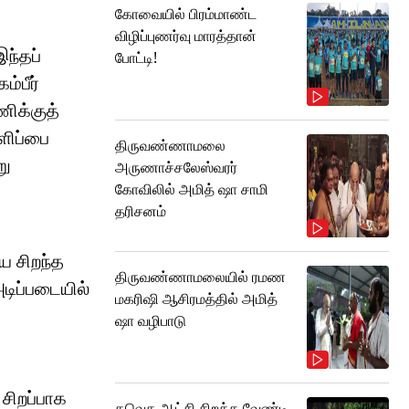
கோவையில் பிரம்மாண்ட
விழிப்புணர்வு மாரத்தான்
ந்தப்
போட்டி!
்பீர்
ணிக்குத்
களிப்பை
திருவண்ணாமலை
று
அருணாச்சலேஸ்வரர்
கோவிலில் அமித் ஷா சாமி
தரிசனம்
ிய சிறந்த
திருவண்ணாமலையில் ரமண
டிப்படையில்
மகரிஷி ஆசிரமத்தில் அமித்
ஷா வழிபாடு
 சிறப்பாக
தவெக ஆட்சி சிறக்க வேண்டி