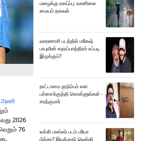
மழைக்கு வாய்ப்பு: வானிலை
மையம் தகவல்
வாரணாசி படத்தில் மகேஷ்
பாபுவின் கதாப்பாத்திரம் எப்படி
இருக்கும்?
நாட்டாமை குடும்பம் என
பச்சைக்குத்தி கொள்ளுங்கள் -
ய அணி
சரத்குமார்
ும்
ாவது 2026
வெறும் 76
லக்கி பாஸ்கர் படம் பயோ
து.
பிக்கா? இயக்குநர் வெங்கி