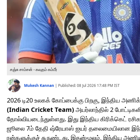
சஞ்சு சாம்சன் - கவுதம் கம்பீர்
Mukesh Kannan
|
Published:
08 Jul 2026 17:48 PM
IST
2026 டி20 உலகக் கோப்பைக்கு பிறகு, இந்திய அணிக்
(Indian Cricket Team)
அயர்லாந்தில் 2 போட்டிகள
தோல்வியடைந்துள்ளது. இது இந்திய கிரிக்கெட் ரச
ஜூலை 7ம் தேதி ஷ்ரேயாஸ் ஐயர் தலைமையிலான இந்த
ரன்களுக்குச் சுருண்டது. இதன்மூலம், இந்திய அணியின