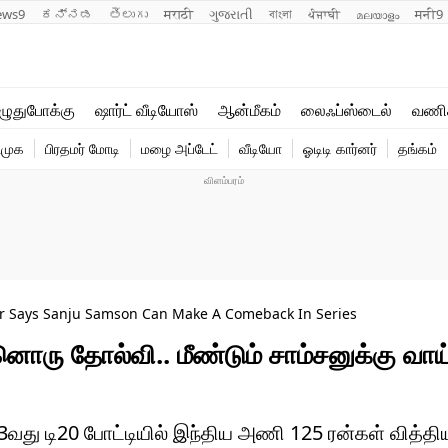
ews9
ಕನ್ನಡ
తెలుగు
मराठी
ગુજરાતી
বাংলা
ਪੰਜਾਬੀ
മലയാളം
मनी9
லைஃப்ஸ்டைல்
ஆன்மீகம்
ுதுபோக்கு
ஷார்ட் வீடியோஸ்
ஆன்மீகம்
லைஃப்ஸ்டைல்
வணி
வணிகம்
வைரல்
ிமுக
பிரதமர் மோடி
மழை அப்டேட்
வீடியோ
ஓடிடி கார்னர்
தங்கம்
டெக்னாலஜி
ஹெஃல்த்
 Says Sanju Samson Can Make A Comeback In Series
ு தோல்வி.. மீண்டும் சாம்சனுக்கு வாய்
வது டி20 போட்டியில் இந்திய அணி 125 ரன்கள் வித்திய