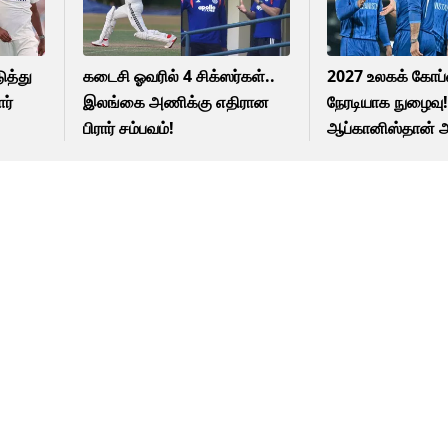
ுத்து
கடைசி ஓவரில் 4 சிக்ஸர்கள்..
2027 உலகக் கோப்
ர்
இலங்கை அணிக்கு எதிரான
நேரடியாக நுழைவு
பிரார் சம்பவம்!
ஆப்கானிஸ்தான் 