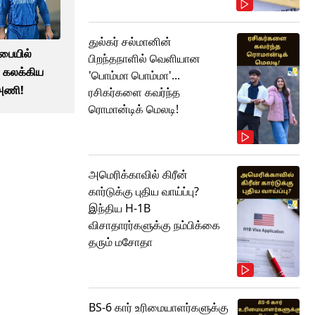
துல்கர் சல்மானின்
பையில்
பிறந்தநாளில் வெளியான
! கலக்கிய
'பொம்மா பொம்மா'...
அணி!
ரசிகர்களை கவர்ந்த
ரொமான்டிக் மெலடி!
அமெரிக்காவில் கிரீன்
கார்டுக்கு புதிய வாய்ப்பு?
இந்திய H-1B
விசாதாரர்களுக்கு நம்பிக்கை
தரும் மசோதா
BS-6 கார் உரிமையாளர்களுக்கு