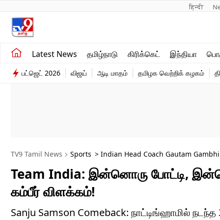
हिन्दी 
N
சமீபத்திய செய்திகள்
உலகம்
Latest News
தமிழ்நாடு
கிரிக்கெட்
இந்தியா
பொழ
தமிழ்நாடு
விளையாட்டு
பட்ஜெட் 2026
விஜய்
ஆடி மாதம்
தமிழக வெற்றிக் கழகம்
த
இந்தியா
பொழுதுபோக்கு
TV9 Tamil News
Sports
> Indian Head Coach Gautam Gambhir
Team India: இன்னொரு போட்டி, இன்னொர
கம்பீர் விளக்கம்!
Sanju Samson Comeback: நாட்டிங்ஹாமில் நடந்த 3