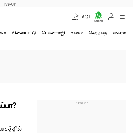
TV9-UP
AQI
ஷார்ட் வீடியோஸ்
கம்
விளையாட்டு
டெக்னாலஜி
உலகம்
ஹெஃல்த்
வைரல்
வலை கதைகள்
போட்டோ கேலரி
ப்பா?
ாசத்தில்