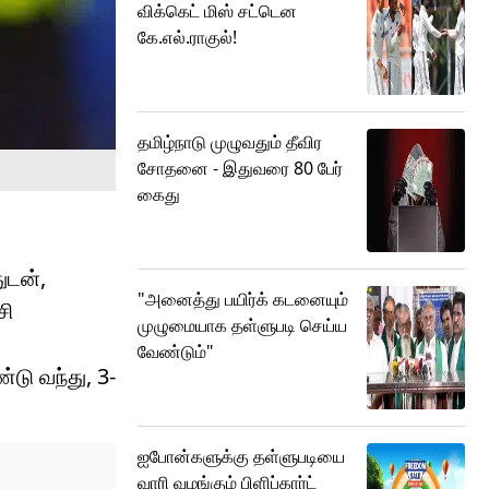
விக்கெட் மிஸ் சட்டென
கே.எல்.ராகுல்!
தமிழ்நாடு முழுவதும் தீவிர
சோதனை - இதுவரை 80 பேர்
கைது
ுடன்,
"அனைத்து பயிர்க் கடனையும்
சி
முழுமையாக தள்ளுபடி செய்ய
வேண்டும்"
டு வந்து, 3-
ஐபோன்களுக்கு தள்ளுபடியை
வாரி வழங்கும் பிளிப்கார்ட்