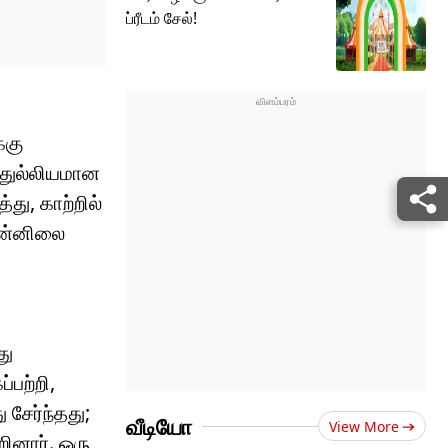
ப்ரீடம் சேல்!
்கு
ு துல்லியமான
து, காற்றில்
முன்னிலை
து
்பற்றி,
சேர்ந்தது;
வீடியோ
View More
ினார். ஒரு