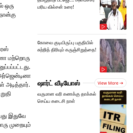
ல் ஒரு
மரிய வில்சன் உரை!
நான்கு
கோவை குடியிருப்பு பகுதியில்
ரெஸ்
சுற்றித் திரியும் கருஞ்சிறுத்தை!
டினா மற்றொரு
ப்பப்பட்டது.
 அர்ஜென்டினா
ஷார்ட் வீடியோஸ்
View More
் அடித்தார்.
உறுதி
வருமான வரி கணக்கு தாக்கல்
செய்ய கடைசி நாள்
ுவது இதுவே
ொரு முறையும்