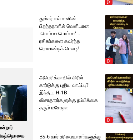
துல்கர் சல்மானின்
பிறந்தநாளில் வெளியான
'பொம்மா பொம்மா'...
ரசிகர்களை கவர்ந்த
ரொமான்டிக் மெலடி!
அமெரிக்காவில் கிரீன்
கார்டுக்கு புதிய வாய்ப்பு?
இந்திய H-1B
விசாதாரர்களுக்கு நம்பிக்கை
தரும் மசோதா
ன்றார்
பரிசுத்தொகை
BS-6 கார் உரிமையாளர்களுக்கு