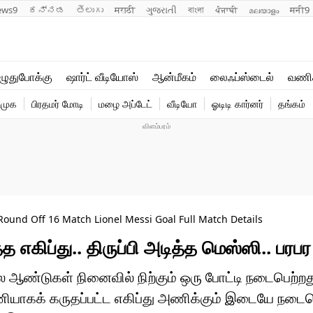
ews9
ಕನ್ನಡ
తెలుగు
मराठी
ગુજરાતી
বাংলা
ਪੰਜਾਬੀ
മലയാളം
मनी9
லைஃப்ஸ்டைல்
ஆன்மீகம்
ுதுபோக்கு
ஷார்ட் வீடியோஸ்
ஆன்மீகம்
லைஃப்ஸ்டைல்
வணி
வணிகம்
வைரல்
ிமுக
பிரதமர் மோடி
மழை அப்டேட்
வீடியோ
ஓடிடி கார்னர்
தங்கம்
டெக்னாலஜி
ஹெஃல்த்
ound Off 16 Match Lionel Messi Goal Full Match Details
எகிப்து.. திருப்பி அடித்த மெஸ்ஸி.. பரபர
 பல ஆண்டுகள் நினைவில் நிற்கும் ஒரு போட்டி நடைபெற்ற
யாகக் கருதப்பட்ட எகிப்து அணிக்கும் இடையே நடைபெ