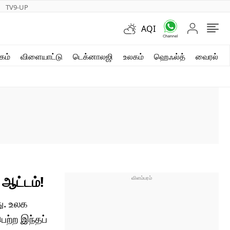
TV9-UP
AQI
ஷார்ட் வீடியோஸ்
கம்
விளையாட்டு
டெக்னாலஜி
உலகம்
ஹெஃல்த்
வைரல்
வலை கதைகள்
போட்டோ கேலரி
 ஆட்டம்!
து. உலக
ற்ற இந்தப்