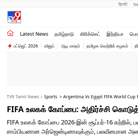
हिन्दी 
N
சமீபத்திய செய்திகள்
உலகம்
Latest News
தமிழ்நாடு
கிரிக்கெட்
இந்தியா
பொழ
தமிழ்நாடு
விளையாட்டு
பட்ஜெட் 2026
விஜய்
ஆடி மாதம்
தமிழக வெற்றிக் கழகம்
த
இந்தியா
பொழுதுபோக்கு
TV9 Tamil News
Sports
> Argentina Vs Egypt FIFA World Cup R
FIFA உலகக் கோப்பை: அதிர்ச்சி கொடுத்த 
FIFA உலகக் கோப்பை 2026-இன் சூப்பர்-16 சுற்றில்,
சாம்பியனான அர்ஜென்டினாவுக்கும், பலவீனமான அணி