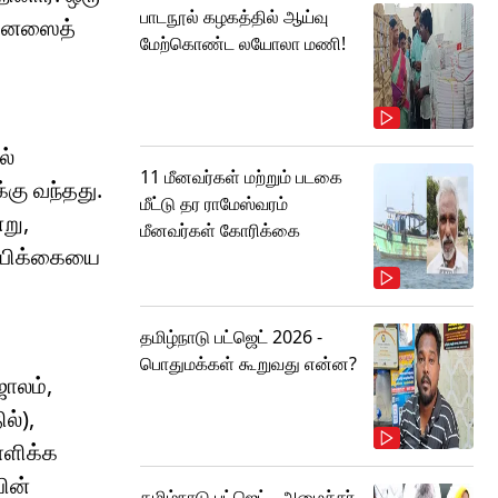
பாடநூல் கழகத்தில் ஆய்வு
டினெஸைத்
மேற்கொண்ட லயோலா மணி!
ல்
11 மீனவர்கள் மற்றும் படகை
க்கு வந்தது.
மீட்டு தர ராமேஸ்வரம்
று,
மீனவர்கள் கோரிக்கை
ம்பிக்கையை
தமிழ்நாடு பட்ஜெட் 2026 -
பொதுமக்கள் கூறுவது என்ன?
ாலம்,
ல்),
ாளிக்க
யின்
தமிழ்நாடு பட்ஜெட்.. அமைச்சர்