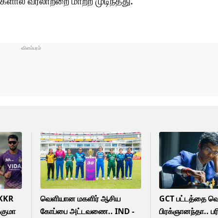
ளால் வரலாற்றை மாற்ற முடிந்தது.
 KKR
வெளியான மகளிர் ஆசிய
GCT பட்டத்தை வெ
்குமா
கோப்பை அட்டவணை.. IND -
பிரக்ஞானந்தா.. 