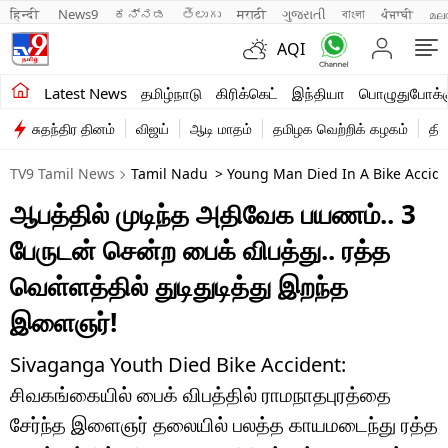
हिन्दी 
News9
ಕನ್ನಡ
తెలుగు
मराठी
ગુજરાતી
বাংলা
ਪੰਜਾਬੀ
മല
AQI
சமீபத்திய செய்திகள்
Latest News
தமிழ்நாடு
கிரிக்கெட்
இந்தியா
பொழுதுபோக்க
சுதந்திர தினம்
விஜய்
ஆடி மாதம்
தமிழக வெற்றிக் கழகம்
தி
தமிழ்நாடு
TV9 Tamil News
Tamil Nadu
> Young Man Died In A Bike Accide
இந்தியா
ஆபத்தில் முடிந்த அதிவேக பயணம்.. 3
உலகம்
பேருடன் சென்ற பைக் விபத்து.. ரத்த
விளையாட்டு
வெள்ளத்தில் துடிதுடித்து இறந்த
இளைஞர்!
பொழுதுபோக்கு
லைஃப்ஸ்டைல்
Sivaganga Youth Died Bike Accident:
சிவகங்கையில் பைக் விபத்தில் ராமநாதபுரத்தை
வணிகம்
சேர்ந்த இளைஞர் தலையில் பலத்த காயமடைந்து ரத்த