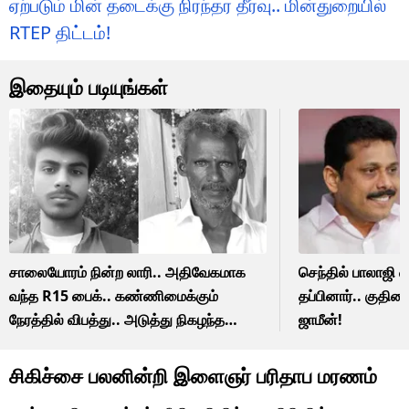
ஏற்படும் மின் தடைக்கு நிரந்தர தீர்வு.. மின்துறையில்
RTEP திட்டம்!
இதையும் படியுங்கள்
சாலையோரம் நின்ற லாரி.. அதிவேகமாக
செந்தில் பாலாஜி க
வந்த R15 பைக்.. கண்ணிமைக்கும்
தப்பினார்.. குதிர
நேரத்தில் விபத்து.. அடுத்து நிகழந்த
ஜாமீன்!
சோகம்!
சிகிச்சை பலனின்றி இளைஞர் பரிதாப மரணம்