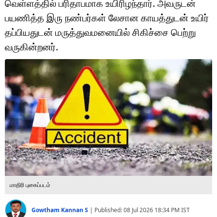
வெள்ளத்தில் பரிதாபமாக உயிரிழந்தார். அவருடன்
டெக்னாலஜி
பயணித்த இரு நண்பர்கள் லேசான காயத்துடன் உயிர்
ஆன்மீகம்
தப்பியதுடன் மருத்துவமனையில் சிகிச்சை பெற்று
வருகின்றனர்.
வைரல்
ஹெஃல்த்
ஷார்ட் வீடியோஸ்
வலை கதைகள்
போட்டோ கேலரி
மாதிரி புகைப்படம்
Gowtham Kannan S
|
Published:
08 Jul 2026 18:34 PM
IST