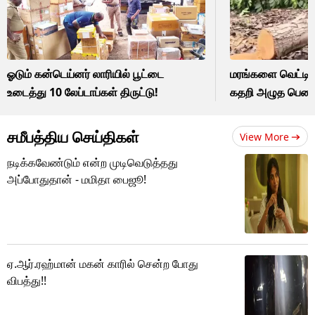
ஓடும் கன்டெய்னர் லாரியில் பூட்டை
மரங்களை வெட்டியத
உடைத்து 10 லேப்டாப்கள் திருட்டு!
கதறி அழுத பெண்
சமீபத்திய செய்திகள்
View More
நடிக்கவேண்டும் என்ற முடிவெடுத்தது
அப்போதுதான் - மமிதா பைஜூ!
ஏ.ஆர்.ரஹ்மான் மகன் காரில் சென்ற போது
விபத்து!!