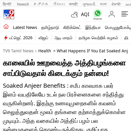
हिन्दी 
News9
ಕನ್ನಡ
తెలుగు
मराठी
ગુજરાતી
বাংলা
ਪੰਜਾਬੀ
മല
AQI
சமீபத்திய செய்திகள்
Latest News
தமிழ்நாடு
கிரிக்கெட்
இந்தியா
பொழுதுபோக்க
பட்ஜெட் 2026
விஜய்
ஆடி மாதம்
தமிழக வெற்றிக் கழகம்
திம
தமிழ்நாடு
TV9 Tamil News
Health
> What Happens If You Eat Soaked Anje
இந்தியா
காலையில் ஊறவைத்த அத்திபழங்களை
உலகம்
சாப்பிடுவதால் கிடைக்கும் நன்மை!
விளையாட்டு
Soaked Anjeer Benefits : சமீப காலமாக பலர்
பொழுதுபோக்கு
இளம் வயதிலேயே உடல் நல பிரச்னைகளை சந்தித்து
வருகின்றனர். இதற்கு உணவுமுறைகளில் கவனம்
லைஃப்ஸ்டைல்
செலுத்துவதன் மூலம் தங்களை தற்காத்துக்கொள்ள
வணிகம்
முடியும். அந்த வகையில் அத்திப் பழம் பல
நன்மைகளைக் கொண்டிருக்கிறது. குறிப்பாக