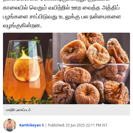
டெக்னாலஜி
காலையில் வெறும் வயிற்றில் ஊற வைத்த அத்திப்
ஆன்மீகம்
பழங்களை சாப்பிடுவது உடலுக்கு பல நன்மைகளை
வழங்குகின்றன.
வைரல்
ஹெஃல்த்
ஷார்ட் வீடியோஸ்
வலை கதைகள்
போட்டோ கேலரி
மாதிரி புகைப்படம்
Karthikeyan S
|
Published:
25 Jun 2025 22:11 PM
IST