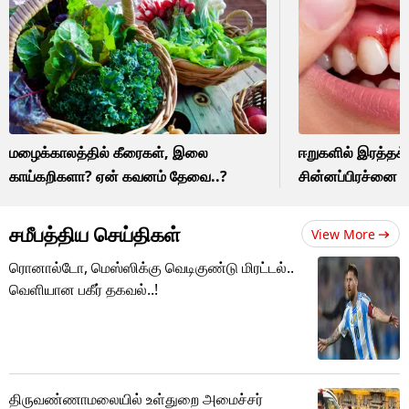
மழைக்காலத்தில் கீரைகள், இலை
ஈறுகளில் இரத்தக் 
காய்கறிகளா? ஏன் கவனம் தேவை..?
சின்னப்பிரச்னை 
சமீபத்திய செய்திகள்
View More
ரொனால்டோ, மெஸ்ஸிக்கு வெடிகுண்டு மிரட்டல்..
வெளியான பகீர் தகவல்..!
திருவண்ணாமலையில் உள்துறை அமைச்சர்