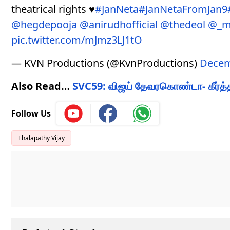
theatrical rights ♥️
#JanNeta
#JanNetaFromJan9
@hegdepooja
@anirudhofficial
@thedeol
@_m
pic.twitter.com/mJmz3LJ1tO
— KVN Productions (@KvnProductions)
Decem
Also Read…
SVC59: விஜய் தேவரகொண்டா- கீர்த்தி
Follow Us
Thalapathy Vijay