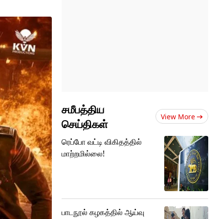
சமீபத்திய
View More
செய்திகள்
ரெப்போ வட்டி விகிதத்தில்
மாற்றமில்லை!
பாடநூல் கழகத்தில் ஆய்வு