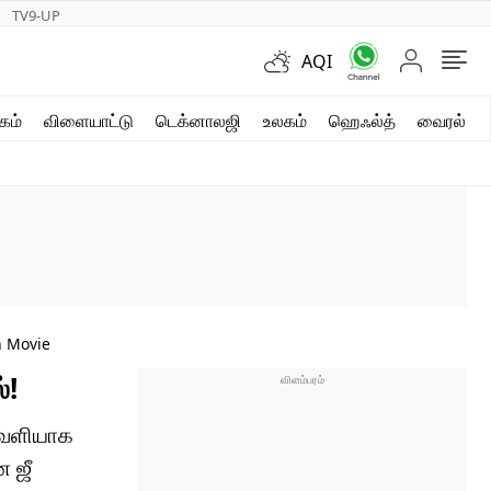
TV9-UP
AQI
ஷார்ட் வீடியோஸ்
கம்
விளையாட்டு
டெக்னாலஜி
உலகம்
ஹெஃல்த்
வைரல்
வலை கதைகள்
போட்டோ கேலரி
n Movie
்!
 வெளியாக
ன ஜீ