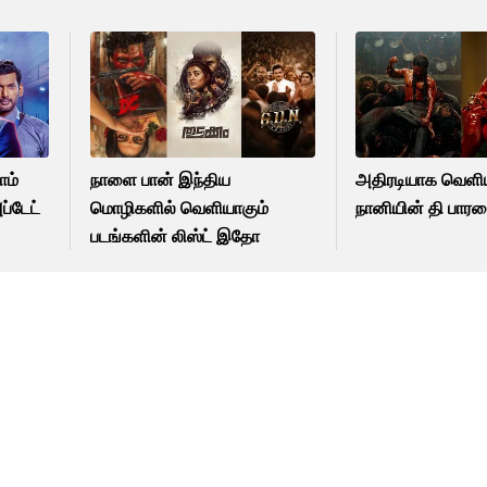
ாம்
நாளை பான் இந்திய
அதிரடியாக வெள
ப்டேட்
மொழிகளில் வெளியாகும்
நானியின் தி பாரடை
படங்களின் லிஸ்ட் இதோ