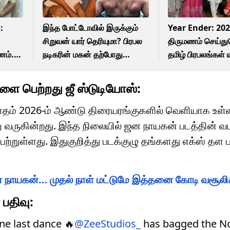
:
இந்த போட்டோவில் இருக்கும்
Year Ender: 202
சிறுவன் யார் தெரியுமா? பிரபல
திருமணம் செய்
ணம்..
நடிகரின் மகன் தற்போது
தமிழ் பிரபலங்கள் ய
இவரும் நடிகர்தான்.. அட
ன
யாருனு தெரியலையா!
ை பெற்றது ஜீ ஸ்டுடியோஸ்:
மாதம் 2026-ம் ஆண்டு திரையரங்குகளில் வெளியாக உள்ள
ெற்று வருகின்றது. இந்த நிலையில் ஜன நாயகன் படத்தின் 
்றுள்ளது. இதுகுறித்து படக்குழு தங்களது எக்ஸ் தள ப
ம் ஜன நாயகன்… முதல் நாள் மட்டுமே இத்தனை கோடி வசூலி
பதிவு:
ne last dance 🔥
@ZeeStudios_
has bagged the No