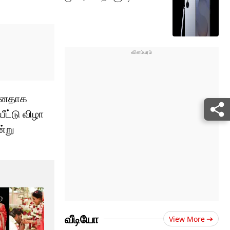
ன்னதாக
ீட்டு விழா
ன்று
வீடியோ
View More