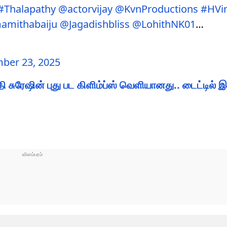
#Thalapathy
@actorvijay
@KvnProductions
#HVi
amithabaiju
@Jagadishbliss
@LohithNK01
…
ber 23, 2025
 சுரேஷின் புது பட கிளிம்ப்ஸ் வெளியானது.. டைட்டில்