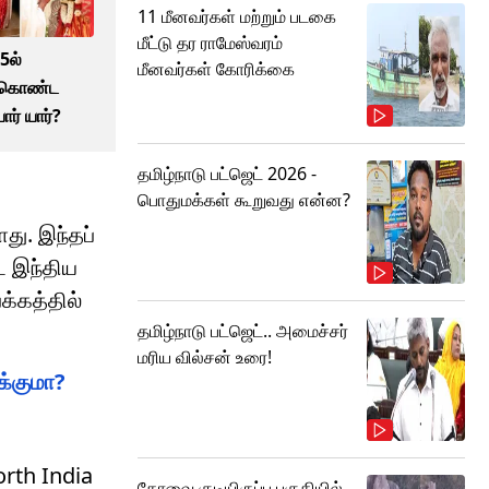
11 மீனவர்கள் மற்றும் படகை
மீட்டு தர ராமேஸ்வரம்
5ல்
மீனவர்கள் கோரிக்கை
துகொண்ட
ார் யார்?
தமிழ்நாடு பட்ஜெட் 2026 -
பொதுமக்கள் கூறுவது என்ன?
து. இந்தப்
வட இந்திய
க்கத்தில்
தமிழ்நாடு பட்ஜெட்.. அமைச்சர்
மரிய வில்சன் உரை!
க்குமா?
rth India
கோவை குடியிருப்பு பகுதியில்