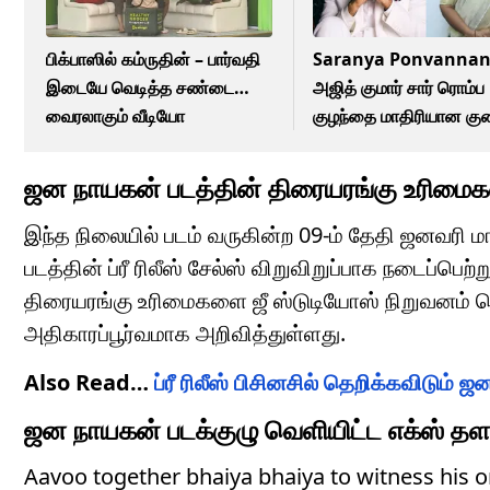
பிக்பாஸில் கம்ருதின் – பார்வதி
Saranya Ponvannan
இடையே வெடித்த சண்டை…
அஜித் குமார் சார் ரொம்ப
வைரலாகும் வீடியோ
குழந்தை மாதிரியான கு
நடிகை சரண்யா
பொன்வண்ணன் சொன்
ஜன நாயகன் படத்தின் திரையரங்கு உரிமைகள
விஷயம்!
இந்த நிலையில் படம் வருகின்ற 09-ம் தேதி ஜனவரி 
படத்தின் ப்ரீ ரிலீஸ் சேல்ஸ் விறுவிறுப்பாக நடைப்ப
திரையரங்கு உரிமைகளை ஜீ ஸ்டுடியோஸ் நிறுவனம் பெற
அதிகாரப்பூர்வமாக அறிவித்துள்ளது.
Also Read…
ப்ரீ ரிலீஸ் பிசினசில் தெறிக்கவிடு
ஜன நாயகன் படக்குழு வெளியிட்ட எக்ஸ் தள 
Aavoo together bhaiya bhaiya to witness his o