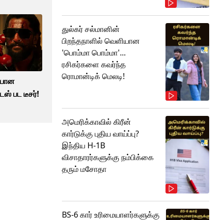
துல்கர் சல்மானின்
பிறந்தநாளில் வெளியான
'பொம்மா பொம்மா'...
ரசிகர்களை கவர்ந்த
ரொமான்டிக் மெலடி!
ியான
ஸ் பட டீசர்!
அமெரிக்காவில் கிரீன்
கார்டுக்கு புதிய வாய்ப்பு?
இந்திய H-1B
விசாதாரர்களுக்கு நம்பிக்கை
தரும் மசோதா
BS-6 கார் உரிமையாளர்களுக்கு