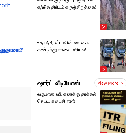
noth
சுற்றித் திரியும் கருஞ்சிறுத்தை!
உதயநிதி ஸ்டாலின் கைதை
 இதுதானா?
கண்டித்து சாலை மறியல்!
ஷார்ட் வீடியோஸ்
View More
வருமான வரி கணக்கு தாக்கல்
செய்ய கடைசி நாள்