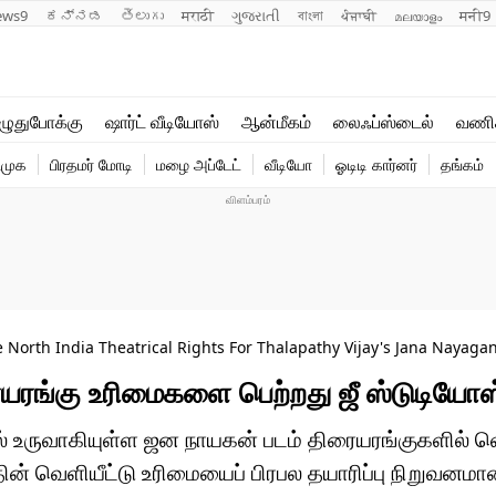
ews9
ಕನ್ನಡ
తెలుగు
मराठी
ગુજરાતી
বাংলা
ਪੰਜਾਬੀ
മലയാളം
मनी9
லைஃப்ஸ்டைல்
ஆன்மீகம்
ுதுபோக்கு
ஷார்ட் வீடியோஸ்
ஆன்மீகம்
லைஃப்ஸ்டைல்
வணி
வணிகம்
வைரல்
ிமுக
பிரதமர் மோடி
மழை அப்டேட்
வீடியோ
ஓடிடி கார்னர்
தங்கம்
டெக்னாலஜி
ஹெஃல்த்
North India Theatrical Rights For Thalapathy Vijay's Jana Nayaga
யரங்கு உரிமைகளை பெற்றது ஜீ ஸ்டுடியோஸ
பில் உருவாகியுள்ள ஜன நாயகன் படம் திரையரங்குகளில்
ின் வெளியீட்டு உரிமையைப் பிரபல தயாரிப்பு நிறுவனமா