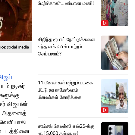
மேற்கொண்ட லயோலா மணி!
கிழிந்த ரூபாய் நோட்டுக்களை
எந்த வங்கியில் மாற்றம்
ce: social media
செய்யலாம்?
விஜய்
11 மீனவர்கள் மற்றும் படகை
டம் நடிகர்
மீட்டு தர ராமேஸ்வரம்
்களுக்கு
மீனவர்கள் கோரிக்கை
கர் விஜயின்
ர். அதனைத்
து வெளியாகி
சாம்சங் கேலக்ஸி எஸ்25-க்கு
ல் படத்தினை
ரூ.15,000 தள்ளுபடி!