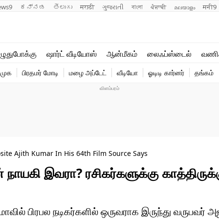
ews9
ಕನ್ನಡ
తెలుగు
मराठी
ગુજરાતી
বাংলা
ਪੰਜਾਬੀ
മലയാളം
मनी9
லைஃப்ஸ்டைல்
ஆன்மீகம்
ுதுபோக்கு
ஷார்ட் வீடியோஸ்
ஆன்மீகம்
லைஃப்ஸ்டைல்
வணி
வணிகம்
வைரல்
ிமுக
பிரதமர் மோடி
மழை அப்டேட்
வீடியோ
ஓடிடி கார்னர்
தங்கம்
டெக்னாலஜி
ஹெஃல்த்
site Ajith Kumar In His 64th Film Source Says
் நாயகி இவரா? ரசிகர்களுக்கு காத்திருக்க
வில் பிரபல நடிகர்களில் ஒருவராக இருந்து வருபவர் அஜி