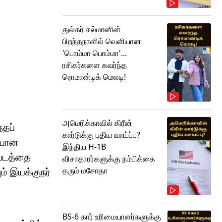
துல்கர் சல்மானின்
பிறந்தநாளில் வெளியான
'பொம்மா பொம்மா'...
ரசிகர்களை கவர்ந்த
ரொமான்டிக் மெலடி!
அமெரிக்காவில் கிரீன்
்தப்
கார்டுக்கு புதிய வாய்ப்பு?
ியான
இந்திய H-1B
்படத்தை
விசாதாரர்களுக்கு நம்பிக்கை
தரும் மசோதா
ம் இயக்குநர்
BS-6 கார் உரிமையாளர்களுக்கு