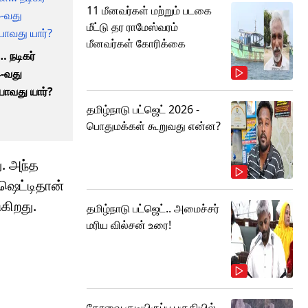
11 மீனவர்கள் மற்றும் படகை
மீட்டு தர ராமேஸ்வரம்
மீனவர்கள் கோரிக்கை
… நடிகர்
4-வது
ோவது யார்?
தமிழ்நாடு பட்ஜெட் 2026 -
பொதுமக்கள் கூறுவது என்ன?
ு. அந்த
 ஷெட்டிதான்
ுகிறது.
தமிழ்நாடு பட்ஜெட்.. அமைச்சர்
மரிய வில்சன் உரை!
கோவை குடியிருப்பு பகுதியில்