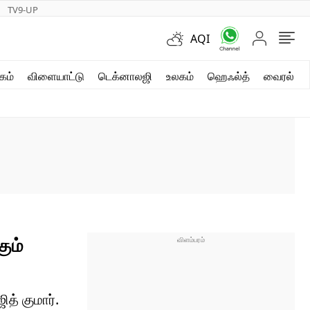
TV9-UP
AQI
ஷார்ட் வீடியோஸ்
கம்
விளையாட்டு
டெக்னாலஜி
உலகம்
ஹெஃல்த்
வைரல்
வலை கதைகள்
போட்டோ கேலரி
ும்
த் குமார்.