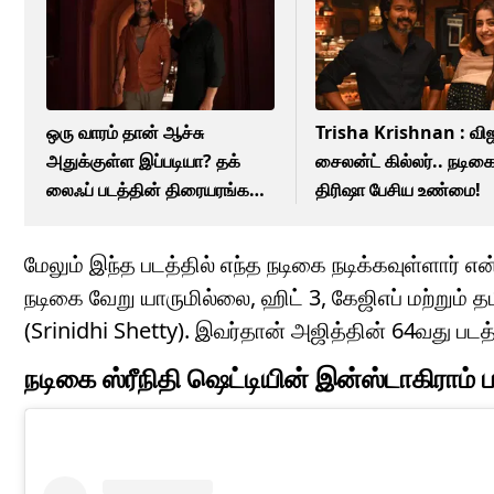
ஒரு வாரம் தான் ஆச்சு
Trisha Krishnan : விஜ
அதுக்குள்ள இப்படியா? தக்
சைலன்ட் கில்லர்.. நடிக
லைஃப் படத்தின் திரையரங்க
திரிஷா பேசிய உண்மை!
காட்சிகள் குறைப்பு!
மேலும் இந்த படத்தில் எந்த நடிகை நடிக்கவுள்ளார்
நடிகை வேறு யாருமில்லை, ஹிட் 3, கேஜிஎப் மற்றும் த
(Srinidhi Shetty). இவர்தான் அஜித்தின் 64வது படத்
நடிகை ஸ்ரீநிதி ஷெட்டியின் இன்ஸ்டாகிராம் ப