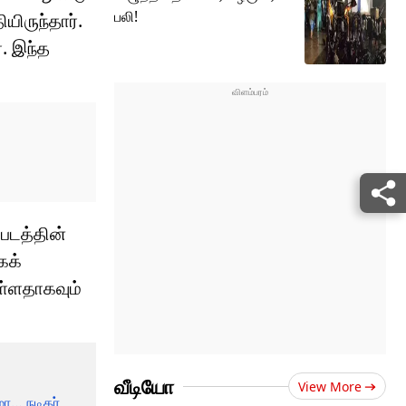
பலி!
யிருந்தார்.
. இந்த
படத்தின்
கக்
ுள்ளதாகவும்
வீடியோ
View More