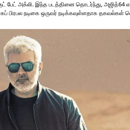
ட் பேட் அக்லி. இந்த படத்தினை தொடர்ந்து, அஜித்64 எ
யாகப் பிரபல நடிகை ஒருவர் நடிக்கவுள்ளதாக தகவல்கள்