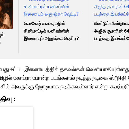
லோகேஷ் கனகராஜின்
மீண்டும் மீண்டுமா
சினிமாட்டிக் யுனிவர்ஸில்
அஜித் குமாரின் 6
ய்
இணையும் அனுஷ்கா ஷெட்டி?
படத்தை இயக்கப்ப
ை
 என்பது உட்பட இணையத்தில் தகவல்கள் வெளியாகியுள்ளத
மிழில் கோப்ரா போன்ற படங்களில் நடித்த நடிகை ஸ்ரீநிதி
தில் அவருக்கு ஜோடியாக நடிக்கவுள்ளார் என்று கூறப்பட
திவு :