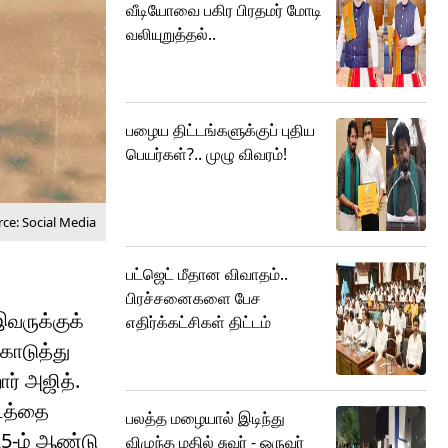
வீடியோவை பகிர பிரதமர் மோடி
வலியுறுத்தல்..
பழைய திட்டங்களுக்குப் புதிய
பெயர்கள்?.. முழு விவரம்!
ce: Social Media
பட்ஜெட் மீதான விவாதம்..
பிரச்சனைகளை பேச
இவருக்குக்
எதிர்க்கட்சிகள் திட்டம்
கொடுத்து
ர் அஜித்.
டத்தை
பலத்த மழையால் இடிந்து
25-ம் ஆண்டு
விழுந்த மதில் சுவர் - ஒருவர்