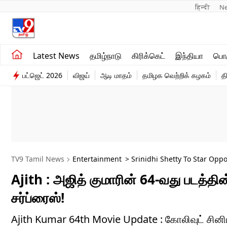
हिन्दी 
N
சமீபத்திய செய்திகள்
உலகம்
Latest News
தமிழ்நாடு
கிரிக்கெட்
இந்தியா
பொழ
தமிழ்நாடு
விளையாட்டு
பட்ஜெட் 2026
விஜய்
ஆடி மாதம்
தமிழக வெற்றிக் கழகம்
த
இந்தியா
பொழுதுபோக்கு
TV9 Tamil News
Entertainment
> Srinidhi Shetty To Star Oppo
Ajith : அஜித் குமாரின் 64-வது படத்தின
சர்ப்ரைஸ்!
Ajith Kumar 64th Movie Update : கோலிவுட் சினிமா