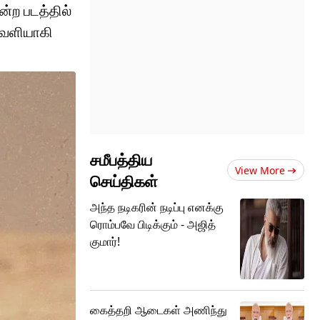
ன்ற படத்தில்
 வெளியாகி
சமீபத்திய
View More
செய்திகள்
அந்த நடிகரின் நடிப்பு எனக்கு
ரொம்பவே பிடிக்கும் - அஜித்
குமார்!
கைத்தறி ஆடைகள் அணிந்து