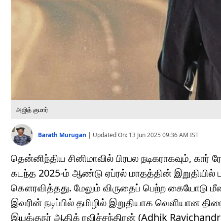
அஜித் குமார்
Barath Murugan
|
Updated On:
13 Jun 2025 09:36 AM
IST
தென்னிந்திய சினிமாவில் பிரபல நடிகராகவும், கார் ர
கடந்த 2025-ம் ஆண்டு ஏப்ரல் மாதத்தின் இறுதியில
கௌரவித்தது. மேலும் விருதைப் பெற்ற கையோடு மீண்ட
இவரின் நடிப்பில் தமிழில் இறுதியாக வெளியான திர
இயக்குநர் ஆதிக் ரவிச்சந்திரன் (Adhik Ravichand