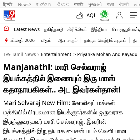
हिन्दी 
News9
ಕನ್ನಡ
తెలుగు
मराठी
ગુજરાતી
বাংলা
ਪੰਜਾਬੀ
മല
AQI
சமீபத்திய செய்திகள்
Latest News
தமிழ்நாடு
கிரிக்கெட்
இந்தியா
பொழுதுபோக்க
பட்ஜெட் 2026
விஜய்
ஆடி மாதம்
தமிழக வெற்றிக் கழகம்
திம
தமிழ்நாடு
TV9 Tamil News
Entertainment
> Priyanka Mohan And Kayadu Lo
இந்தியா
Manjanathi: மாரி செல்வராஜ்
உலகம்
இயக்கத்தில் இணையும் இரு மாஸ்
விளையாட்டு
கதாநாயகிகள்.. அட இவர்கள்தான்!
பொழுதுபோக்கு
Mari Selvaraj New Film: கோலிவுட் மக்கள்
மத்தியில் பிரபலமான இயக்குநர்களில் ஒருவராக
லைஃப்ஸ்டைல்
இருந்துவருபவர் மாரி செல்வராஜ். இவரின்
வணிகம்
இயக்கத்தில் இறுதியாக பைசன் படம் வெளியான