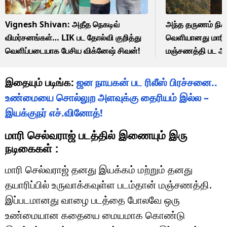
Vignesh Shivan: அதீத நெகடிவ்
அந்த தருணம் நிகழ
விமர்சனங்கள்… LIK பட தோல்வி குறித்து
வெளியானது மாரி 
வெளிப்படையாக பேசிய விக்னேஷ் சிவன்!
மஞ்சணத்தி பட அப
இதையும் படிங்க:
ஜன நாயகன் பட ரிலீஸ் பிரச்சனை..
உண்மையை சொல்லுற அளவுக்கு தைரியம் இல்ல –
இயக்குநர் எச்.வினோத்!
மாரி செல்வராஜ் படத்தில் இணையும் இரு
நடிகைகள் :
மாரி செல்வராஜ் தனது இயக்கம் மற்றும் தனது
தயாரிப்பில் உருவாக்கவுள்ள படம்தான் மஞ்சணத்தி.
இப்படமானது வாழை படத்தை போலவே ஒரு
உண்மையான கதையை மையமாக கொண்டு