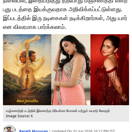
நிலையில், இதையடுத்து தற்போது மஞ்சணத்தி என்ற
டெக்னாலஜி
புது படத்தை இயக்குவதாக அறிவிக்கப்பட்டுள்ளது.
ஆன்மீகம்
இப்படத்தில் இரு நடிகைகள் நடிக்கிறார்கள், அது யார்
என விவரமாக பார்க்கலாம்.
வைரல்
ஹெஃல்த்
ஷார்ட் வீடியோஸ்
வலை கதைகள்
போட்டோ கேலரி
மஞ்சணத்தி படத்தில் இணைந்த பிரியங்கா மோகன் மற்றும் கயாடு லோஹர்
Image Source: X
Barath Murugan
|
Updated On:
01 Jun 2026 16:17 PM
IST