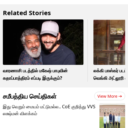
Related Stories
வாரணாசி படத்தில் மகேஷ் பாபுவின்
லக்கி பாஸ்கர் படம
கதாப்பாத்திரம் எப்படி இருக்கும்?
வெங்கி அட்லூரி வ
சமீபத்திய செய்திகள்
View More
இது வெறும் மையம் மட்டுமல்ல.. CoE குறித்து VVS
லக்ஷ்மன் விளக்கம்