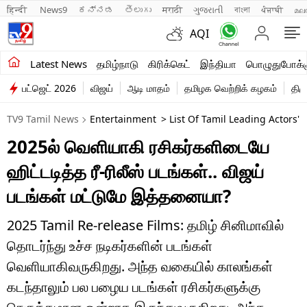
हिन्दी 
News9
ಕನ್ನಡ
తెలుగు
मराठी
ગુજરાતી
বাংলা
ਪੰਜਾਬੀ
മല
AQI
சமீபத்திய செய்திகள்
Latest News
தமிழ்நாடு
கிரிக்கெட்
இந்தியா
பொழுதுபோக்க
பட்ஜெட் 2026
விஜய்
ஆடி மாதம்
தமிழக வெற்றிக் கழகம்
திம
தமிழ்நாடு
TV9 Tamil News
Entertainment
> List Of Tamil Leading Actors' 
இந்தியா
2025ல் வெளியாகி ரசிகர்களிடையே
உலகம்
ஹிட்டடித்த ரீ-ரிலீஸ் படங்கள்.. விஜய்
விளையாட்டு
படங்கள் மட்டுமே இத்தனையா?
பொழுதுபோக்கு
2025 Tamil Re-release Films: தமிழ் சினிமாவில்
தொடர்ந்து உச்ச நடிகர்களின் படங்கள்
லைஃப்ஸ்டைல்
வெளியாகிவருகிறது. அந்த வகையில் காலங்கள்
வணிகம்
கடந்தாலும் பல பழைய படங்கள் ரசிகர்களுக்கு