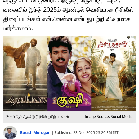
நெருக்கமான ஒன்றாக இருந்துவருகிறது. அந்த
டெக்னாலஜி
வகையில் இந்த் 2025ம் ஆண்டில் வெளியான ரீ-ரிலீஸ்
ஆன்மீகம்
திரைப்படங்கள் என்னென்ன என்பது பற்றி விவரமாக
பார்க்கலாம்.
வைரல்
ஹெஃல்த்
ஷார்ட் வீடியோஸ்
வலை கதைகள்
போட்டோ கேலரி
2025 ஆம் ஆண்டு ரீ-ரிலீஸ் தமிழ் படங்கள்
Image Source: Social Media
Barath Murugan
|
Published:
23 Dec 2025 23:20 PM
IST