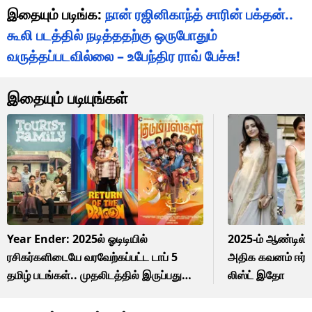
இதையும் படிங்க:
நான் ரஜினிகாந்த் சாரின் பக்தன்..
கூலி படத்தில் நடித்ததற்கு ஒருபோதும்
வருத்தப்படவில்லை – உபேந்திர ராவ் பேச்சு!
இதையும் படியுங்கள்
Year Ender: 2025ல் ஓடிடியில்
2025-ம் ஆண்டில் 
ரசிகர்களிடையே வரவேற்கப்பட்ட டாப் 5
அதிக கவனம் ஈர்த்
தமிழ் படங்கள்.. முதலிடத்தில் இருப்பது
லிஸ்ட் இதோ
எந்த படம் தெரியுமா?