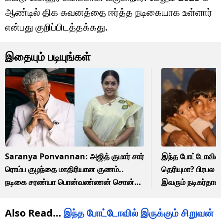
ஆண்டில் திக கவனத்தை ஈர்த்த நடிகையாக உள்ளார்
என்பது குறிப்பிடத்தக்கது.
இதையும் படியுங்கள்
Saranya Ponvannan: அஜித் குமார் சார்
இந்த போட்டோவில் 
ரொம்ப குழந்தை மாதிரியான குணம்..
தெரியுமா? பிரபல 
நடிகை சரண்யா பொன்வண்ணன் சொன்ன
இவரும் நடிகர்தான
விஷயம்!
தெரியலையா!
Also Read…
இந்த போட்டோவில் இருக்கும் சிறுவன்