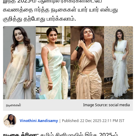
இந்த 2025-ம் ஆண்டில் ரசிகர்களிடையே
டெக்னாலஜி
கவணத்தை ஈர்த்த நடிகைகள் யார் யார் என்பது
ஆன்மீகம்
குறித்து தற்போது பார்க்கலாம்.
வைரல்
ஹெஃல்த்
ஷார்ட் வீடியோஸ்
வலை கதைகள்
போட்டோ கேலரி
நடிகைகள்
Image Source: social media
Vinothini Aandisamy
|
Published:
22 Dec 2025 22:11 PM
IST
நடிகை த்ரிஷா:
தமிழ் சினிமாவில் இந்த 2025-ம்