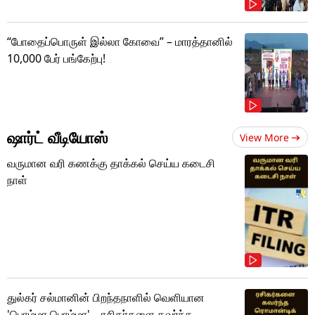
“போதைப்பொருள் இல்லா கோவை” – மாரத்தானில்
10,000 பேர் பங்கேற்பு!
ஷார்ட் வீடியோஸ்
View More
வருமான வரி கணக்கு தாக்கல் செய்ய கடைசி
நாள்
துல்கர் சல்மானின் பிறந்தநாளில் வெளியான
'பொம்மா பொம்மா'... ரசிகர்களை கவர்ந்த