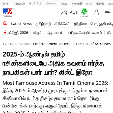
हिन्दी 
News9
ಕನ್ನಡ
తెలుగు
मराठी
ગુજરાતી
বাংলা
ਪੰਜਾਬੀ
മല
AQI
சமீபத்திய செய்திகள்
Latest News
தமிழ்நாடு
கிரிக்கெட்
இந்தியா
பொழுதுபோக்க
பட்ஜெட் 2026
விஜய்
ஆடி மாதம்
தமிழக வெற்றிக் கழகம்
திம
தமிழ்நாடு
TV9 Tamil News
Entertainment
> Here Is The List Of Actresse
இந்தியா
2025-ம் ஆண்டில் தமிழ்
உலகம்
ரசிகர்களிடையே அதிக கவனம் ஈர்த்த
விளையாட்டு
நாயகிகள் யார் யார்? லிஸ்ட் இதோ
பொழுதுபோக்கு
Most Famouse Actress In Tamil Cinema 2025:
இந்த 2025-ம் ஆண்டு முடிவுக்கு வந்துள்ள நிலையில்
லைஃப்ஸ்டைல்
சினிமாவில் நடந்த நிகழ்வுகளை நாம் தொடர்ந்து
வணிகம்
பின்னோக்கி பார்த்து வருகிறோம். இந்த நிலையில்