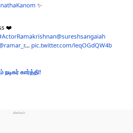
enathaKanom
✨
ss ❤️
#ActorRamakrishnan
@sureshsangaiah
@ramar_r
…
pic.twitter.com/leqOGdQW4b
நடிகர் கார்த்தி!