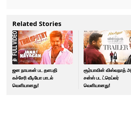
Related Stories
ஜன நாயகன் பட தளபதி
சூர்யாவின் விஸ்வநாத் 
கச்சேரி வீடியோ பாடல்
சன்ஸ் பட ட்ரெய்லர்
வெளியானது!
வெளியானது!