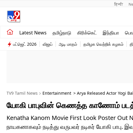
हिन्दी 
N
சமீபத்திய செய்திகள்
உலகம்
Latest News
தமிழ்நாடு
கிரிக்கெட்
இந்தியா
பொழ
தமிழ்நாடு
விளையாட்டு
பட்ஜெட் 2026
விஜய்
ஆடி மாதம்
தமிழக வெற்றிக் கழகம்
த
இந்தியா
பொழுதுபோக்கு
TV9 Tamil News
Entertainment
> Arya Released Actor Yogi B
யோகி பாபுவின் கெணத்த காணோம் படத்த
Kenatha Kanom Movie First Look Poster Out No
நாயகனாகவும் நடித்து வருபவர் நடிகர் யோகி பாபு. இ