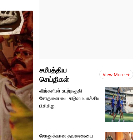
சமீபத்திய
View More
செய்திகள்
வீரர்களின் உடற்தகுதி
சோதனையை கடுமையாக்கிய
பிசிசிஐ!
லோனுக்கான தவணையை