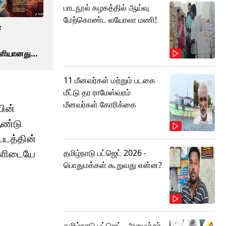
பாடநூல் கழகத்தில் ஆய்வு
மேற்கொண்ட லயோலா மணி!
்
வெளியானது
்கல் வீடியோ
11 மீனவர்கள் மற்றும் படகை
மீட்டு தர ராமேஸ்வரம்
மீனவர்கள் கோரிக்கை
யின்
ஆண்டு
படத்தின்
்களிடையே
தமிழ்நாடு பட்ஜெட் 2026 -
பொதுமக்கள் கூறுவது என்ன?
தமிழ்நாடு பட்ஜெட்.. அமைச்சர்