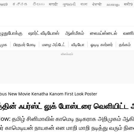
ews9
ಕನ್ನಡ
తెలుగు
मराठी
ગુજરાતી
বাংলা
ਪੰਜਾਬੀ
മലയാളം
मनी9
லைஃப்ஸ்டைல்
ஆன்மீகம்
ுதுபோக்கு
ஷார்ட் வீடியோஸ்
ஆன்மீகம்
லைஃப்ஸ்டைல்
வணி
வணிகம்
வைரல்
ிமுக
பிரதமர் மோடி
மழை அப்டேட்
வீடியோ
ஓடிடி கார்னர்
தங்கம்
டெக்னாலஜி
ஹெஃல்த்
abus New Movie Kenatha Kanom First Look Poster
ின் ஃபர்ஸ்ட் லுக் போஸ்டரை வெளியிட்ட 
w: தமிழ் சினிமாவில் காமெடி நடிகராக அறிமுகம் ஆகி
வர் காமெடியன் நாயகன் என மாறி மாறி நடித்து வரும் நில