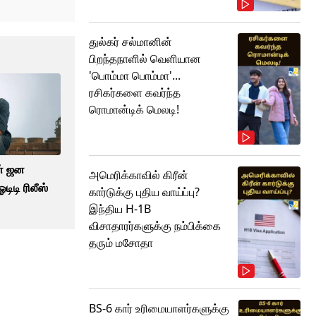
துல்கர் சல்மானின்
பிறந்தநாளில் வெளியான
'பொம்மா பொம்மா'...
ரசிகர்களை கவர்ந்த
ரொமான்டிக் மெலடி!
ன் ஜன
அமெரிக்காவில் கிரீன்
டிடி ரிலீஸ்
கார்டுக்கு புதிய வாய்ப்பு?
இந்திய H-1B
விசாதாரர்களுக்கு நம்பிக்கை
தரும் மசோதா
BS-6 கார் உரிமையாளர்களுக்கு