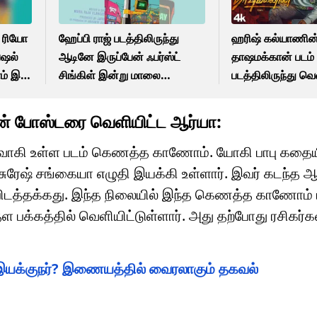
 ரியோ
ஹேப்பி ராஜ் படத்திலிருந்து
ஹரிஷ் கல்யாணின
ெஷல்
ஆடினே இருப்பேன் ஃபர்ஸ்ட்
தாஷமக்கான் படம்
ம் இன்
சிங்கிள் இன்று மாலை
படத்திலிருந்து 
வெளியாகிறது!
ராப் பேட்டில் லிரிக
் போஸ்டரை வெளியிட்ட ஆர்யா:
ு உருவாகி உள்ள படம் கெணத்த காணோம். யோகி பாபு கதை
சுரேஷ் சங்கையா எழுதி இயக்கி உள்ளார். இவர் கடந்த 
பிடத்தக்கது. இந்த நிலையில் இந்த கெணத்த காணோம் 
 தள பக்கத்தில் வெளியிட்டுள்ளார். அது தற்போது ரசிகர
 இயக்குநர்? இணையத்தில் வைரலாகும் தகவல்