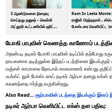
3 ஆண்டுகளை நிறைவு
Ram In Leela Movie:
செய்தது தனுஷ் – வெங்கி
ராஜின் பிறந்தநாள்.. ஸ்ப
அட்லூரி கூட்டணியில் ஹிட்
போஸ்டரை வெளியிட்ட ‘ரா
அடித்த வாத்தி படம்!
லீலா’ படக்குழு!
யோகி பாபுவின் கெணத்த காணோம் படத்தின
அதன்படி நடிகர் யோகி பாபுவின் நடிப்பில் தற்போத
நாயகனாக நடித்துள்ள இந்தப் படத்தினை இயக்குநர் 
மஞ்சள் காமாலை நோயால் காலமானார் என்பது குறிப்
ஃபர்ஸ்ட் லுக் போஸ்டரைப் நடிகர் ஆர்யா தனது எக்ஸ்
கவனத்தை ஈர்த்து வருகின்றது.
Also Read…
சூர்யாவின் படத்தை இயக்கும் இளம்
நடிகர் ஆர்யா வெளியிட்ட எக்ஸ் தள பதிவு: