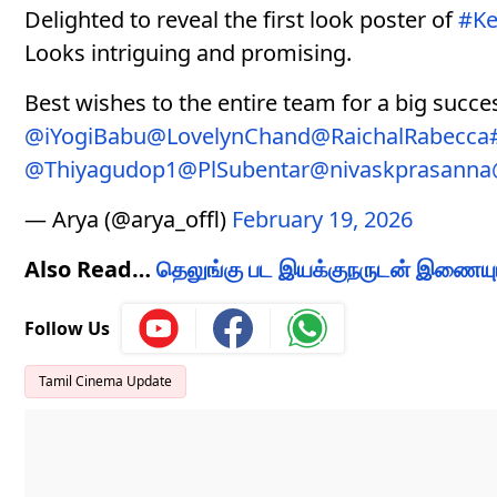
Delighted to reveal the first look poster of
#K
Looks intriguing and promising.
Best wishes to the entire team for a big succe
@iYogiBabu
@LovelynChand
@RaichalRabecca
@Thiyagudop1
@PlSubentar
@nivaskprasanna
— Arya (@arya_offl)
February 19, 2026
Also Read…
தெலுங்கு பட இயக்குநருடன் இணையும் 
Follow Us
Tamil Cinema Update