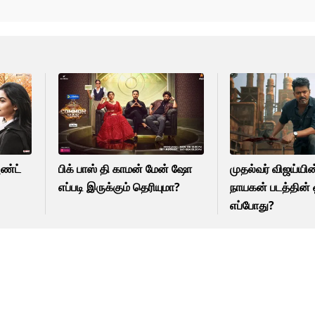
அண்ட்
பிக் பாஸ் தி காமன் மேன் ஷோ
முதல்வர் விஜய்யி
எப்படி இருக்கும் தெரியுமா?
நாயகன் படத்தின் ஓ
எப்போது?