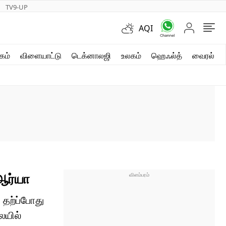
TV9-UP
AQI
ஷார்ட் வீடியோஸ்
கம்
விளையாட்டு
டெக்னாலஜி
உலகம்
ஹெஃல்த்
வைரல்
வலை கதைகள்
போட்டோ கேலரி
ஆர்யா
 தற்ப்போது
ையில்