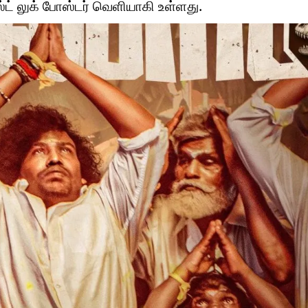
்ட் லுக் போஸ்டர் வெளியாகி உள்ளது.