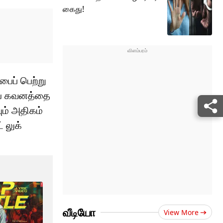
கைது!
பைப் பெற்று
ையே கவனத்தை
ும் அதிகம்
் லுக்
வீடியோ
View More