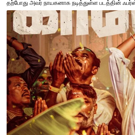
தற்போது அவர் நாயகனாக நடித்துள்ள படத்தின் ஃபர்ஸ