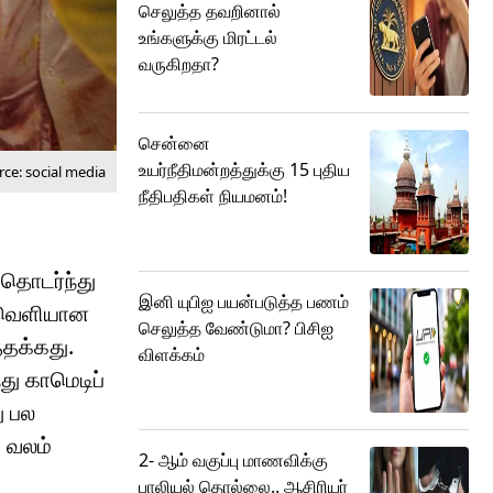
செலுத்த தவறினால்
உங்களுக்கு மிரட்டல்
வருகிறதா?
சென்னை
உயர்நீதிமன்றத்துக்கு 15 புதிய
ce: social media
நீதிபதிகள் நியமனம்!
 தொடர்ந்து
இனி யுபிஐ பயன்படுத்த பணம்
ல் வெளியான
செலுத்த வேண்டுமா? பிசிஐ
்தக்கது.
விளக்கம்
ு காமெடிப்
ு பல
 வலம்
2- ஆம் வகுப்பு மாணவிக்கு
பாலியல் தொல்லை.. ஆசிரியர்