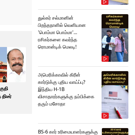
துல்கர் சல்மானின்
பிறந்தநாளில் வெளியான
'பொம்மா பொம்மா'...
ரசிகர்களை கவர்ந்த
ரொமான்டிக் மெலடி!
அமெரிக்காவில் கிரீன்
கார்டுக்கு புதிய வாய்ப்பு?
ாகுதி
இந்திய H-1B
 திடீர்
விசாதாரர்களுக்கு நம்பிக்கை
தரும் மசோதா
BS-6 கார் உரிமையாளர்களுக்கு