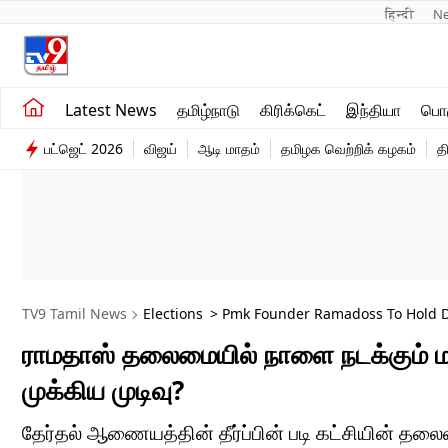
हिन्दी 
N
சமீபத்திய செய்திகள்
உலகம்
Latest News
தமிழ்நாடு
கிரிக்கெட்
இந்தியா
பொழ
தமிழ்நாடு
விளையாட்டு
பட்ஜெட் 2026
விஜய்
ஆடி மாதம்
தமிழக வெற்றிக் கழகம்
த
இந்தியா
பொழுதுபோக்கு
TV9 Tamil News
Elections
> Pmk Founder Ramadoss To Hold Dis
ராமதாஸ் தலைமையில் நாளை நடக்கும் மாவ
முக்கிய முடிவு?
தேர்தல் ஆணையத்தின் தீர்ப்பின் படி கட்சியின் தல