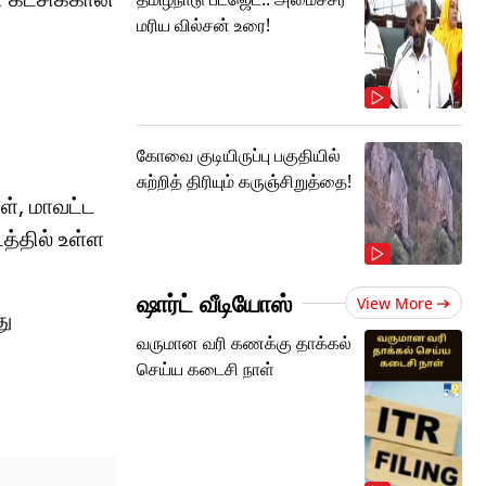
மரிய வில்சன் உரை!
கோவை குடியிருப்பு பகுதியில்
சுற்றித் திரியும் கருஞ்சிறுத்தை!
ள், மாவட்ட
த்தில் உள்ள
ஷார்ட் வீடியோஸ்
View More
து
வருமான வரி கணக்கு தாக்கல்
செய்ய கடைசி நாள்