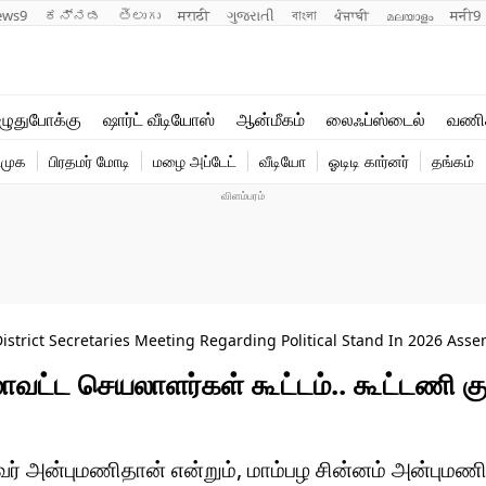
ews9
ಕನ್ನಡ
తెలుగు
मराठी
ગુજરાતી
বাংলা
ਪੰਜਾਬੀ
മലയാളം
मनी9
லைஃப்ஸ்டைல்
ஆன்மீகம்
ுதுபோக்கு
ஷார்ட் வீடியோஸ்
ஆன்மீகம்
லைஃப்ஸ்டைல்
வணி
வணிகம்
வைரல்
ிமுக
பிரதமர் மோடி
மழை அப்டேட்
வீடியோ
ஓடிடி கார்னர்
தங்கம்
டெக்னாலஜி
ஹெஃல்த்
trict Secretaries Meeting Regarding Political Stand In 2026 Asse
ட்ட செயலாளர்கள் கூட்டம்.. கூட்டணி கு
ைவர் அன்புமணிதான் என்றும், மாம்பழ சின்னம் அன்புமண