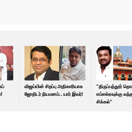
ாய்
விஜய்யின் சிறப்பு அதிகாரியாக
"திருப்பத்தூர் தெ
்!
ஜோதிடர் நியமனம்.. யார் இவர்!
எம்எல்ஏவுக்கு வந்த
சிக்கல்"