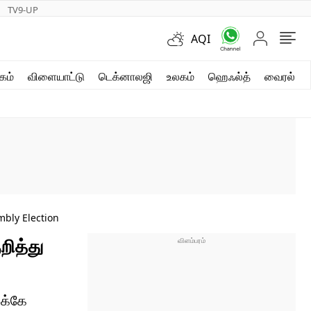
TV9-UP
AQI
ஷார்ட் வீடியோஸ்
கம்
விளையாட்டு
டெக்னாலஜி
உலகம்
ஹெஃல்த்
வைரல்
வலை கதைகள்
போட்டோ கேலரி
mbly Election
றித்து
ிக்கே