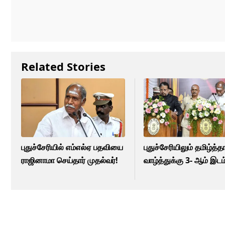
Related Stories
புதுச்சேரியில் எம்எல்ஏ பதவியை
புதுச்சேரியிலும் தமிழ்த்த
ராஜினாமா செய்தார் முதல்வர்!
வாழ்த்துக்கு 3- ஆம் இடம