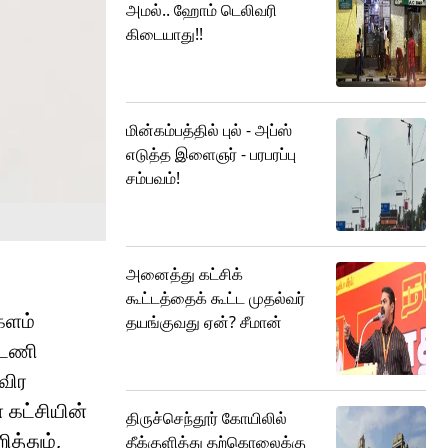
அமல்.. ஹோம் டெலிவரி
கிடையாது!!
மின்கம்பத்தில் புல் - அப்ஸ்
எடுத்த இளைஞர் - பரபரப்பு
சம்பவம்!
அனைத்து கட்சிக்
கூட்டத்தைக் கூட்ட முதல்வர்
ளம்
தயங்குவது ஏன்? சீமான்
ட்டணி
விர
கட்சியின்
திருச்செந்தூர் கோயிலில்
த்தும்,
தீக்குளித்து தற்கொலைக்கு