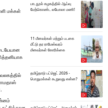
பாடநூல் கழகத்தில் ஆய்வு
மேற்கொண்ட லயோலா மணி!
ாளி மக்கள்
11 மீனவர்கள் மற்றும் படகை
மீட்டு தர ராமேஸ்வரம்
 இடையேயான
மீனவர்கள் கோரிக்கை
தனித்தனியாக
தமிழ்நாடு பட்ஜெட் 2026 -
ுவலகத்தில்
பொதுமக்கள் கூறுவது என்ன?
ராமதாஸ்
.
ன்னம்
் கட்சிக்கான
தமிழ்நாடு பட்ஜெட்.. அமைச்சர்