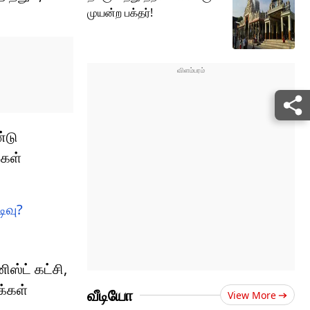
முயன்ற பக்தர்!
்டு
்கள்
ிவு?
ஸ்ட் கட்சி,
க்கள்
வீடியோ
View More