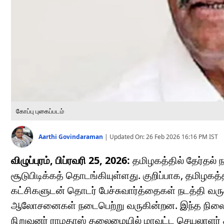
கோப்பு புகைப்படம்
Aarthi Govindaraman
|
Updated On:
26 Feb 2026 16:16 PM
IST
விழுப்புரம், பிப்ரவரி 25, 2026:
தமிழகத்தில் தேர்தல் 
சூடுபிடிக்கத் தொடங்கியுள்ளது. குறிப்பாக, தமிழக
கட்சிகளுடன் தொடர் பேச்சுவார்த்தைகள் நடத்தி வருக
ஆலோசனைகள் நடைபெற்று வருகின்றன. இந்த நிலையில
நிறுவனர் ராமதாஸ் தலைமையில் மாவட்ட செயலாளர் கூட