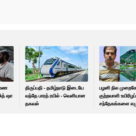
ரமண
திருப்பதி - தமிழ்நாடு இடையே
பழனி நில முறைக
ித் ஷா
வந்தே பாரத் ரயில் - வெளியான
குற்றவாளி உயிரிழப்
தகவல்
சந்தேகங்களை எழுப