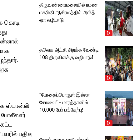
திருவண்ணாமலையில் ரமண
மகரிஷி ஆசிரமத்தில் அமித்
ஷா வழிபாடு
முக கொடி
்து
ுன்னால்
தவெக ஆட்சி சிறக்க வேண்டி
ரமாக
108 திருவிளக்கு வழிபாடு!
ந்தார்.
ரசு
“போதைப்பொருள் இல்லா
கோவை” – மாரத்தானில்
ாக ஸ்டான்லி
10,000 பேர் பங்கேற்பு!
 போலீஸார்
்கட்ட
ெயரில் பதிவு
சேலம் குகை மாரியம்மன்