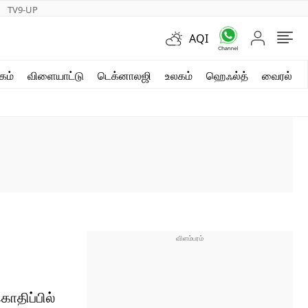
TV9-UP
AQI
ஷார்ட் வீடியோஸ்
கம்
விளையாட்டு
டெக்னாலஜி
உலகம்
ஹெஃல்த்
வைரல்
வலை கதைகள்
போட்டோ கேலரி
ொதிப்பில்