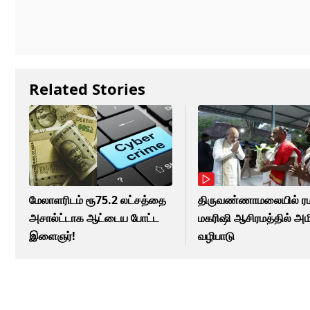
Related Stories
மேலாளரிடம் ரூ75.2 லட்சத்தை
திருவண்ணாமலையில் 
அசால்ட்டாக ஆட்டைய போட்ட
மகரிஷி ஆசிரமத்தில் அம
இளைஞர்!
வழிபாடு