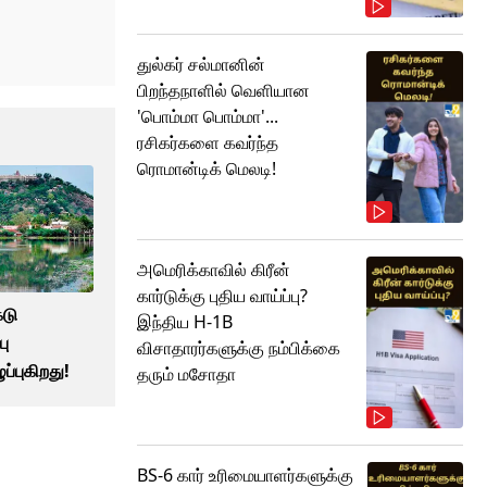
துல்கர் சல்மானின்
பிறந்தநாளில் வெளியான
'பொம்மா பொம்மா'...
ரசிகர்களை கவர்ந்த
ரொமான்டிக் மெலடி!
அமெரிக்காவில் கிரீன்
கார்டுக்கு புதிய வாய்ப்பு?
ேடு
இந்திய H-1B
பு
விசாதாரர்களுக்கு நம்பிக்கை
்புகிறது!
தரும் மசோதா
BS-6 கார் உரிமையாளர்களுக்கு