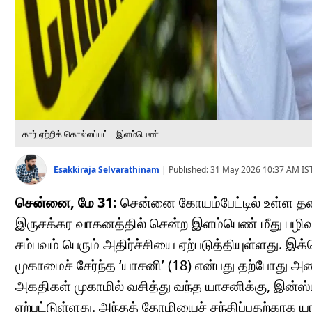
கார் ஏற்றிக் கொல்லப்பட்ட இளம்பெண்
Esakkiraja Selvarathinam
|
Published:
31 May 2026 10:37 AM
IS
சென்னை, மே 31:
சென்னை கோயம்பேட்டில் உள்ள தனிய
இருசக்கர வாகனத்தில் சென்ற இளம்பெண் மீது பழிவாங்
சம்பவம் பெரும் அதிர்ச்சியை ஏற்படுத்தியுள்ளது. இ
முகாமைச் சேர்ந்த ‘யாசனி’ (18) என்பது தற்போது அ
அகதிகள் முகாமில் வசித்து வந்த யாசனிக்கு, இன்ஸ்
ஏற்பட்டுள்ளது. அந்தத் தோழியைச் சந்திப்பதற்காக யா