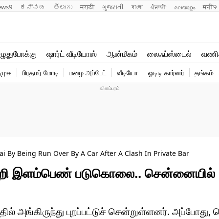
ews9
ಕನ್ನಡ
తెలుగు
मराठी
ગુજરાતી
বাংলা
ਪੰਜਾਬੀ
മലയാളം
मनी9
லைஃப்ஸ்டைல்
ஆன்மீகம்
ுதுபோக்கு
ஷார்ட் வீடியோஸ்
ஆன்மீகம்
லைஃப்ஸ்டைல்
வணி
வணிகம்
வைரல்
ிமுக
பிரதமர் மோடி
மழை அப்டேட்
வீடியோ
ஓடிடி கார்னர்
தங்கம்
டெக்னாலஜி
ஹெஃல்த்
 By Being Run Over By A Car After A Clash In Private Bar
் ஏற்றி இளம்பெண் படுகொலை.. சென்னையில்
் அங்கிருந்து புறப்பட்டுச் சென்றுள்ளனர். அப்போது, க