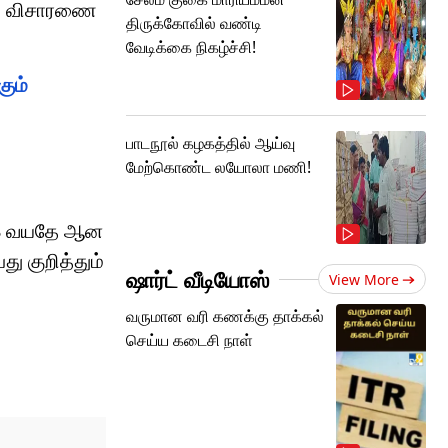
்து விசாரணை
திருக்கோவில் வண்டி
வேடிக்கை நிகழ்ச்சி!
கும்
பாடநூல் கழகத்தில் ஆய்வு
மேற்கொண்ட லயோலா மணி!
 18 வயதே ஆன
ு குறித்தும்
ஷார்ட் வீடியோஸ்
View More
வருமான வரி கணக்கு தாக்கல்
செய்ய கடைசி நாள்