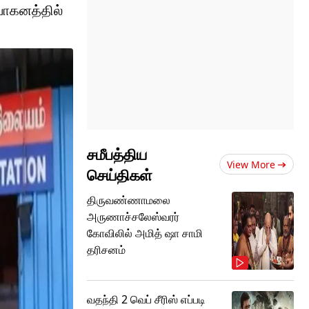
வாகனத்தில்
சமீபத்திய
View More
செய்திகள்
திருவண்ணாமலை
அருணாச்சலேஸ்வரர்
கோவிலில் அமித் ஷா சாமி
தரிசனம்
வதந்தி 2 வெப் சீரிஸ் எப்படி