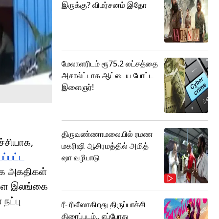
இருக்கு? விமர்சனம் இதோ
மேலாளரிடம் ரூ75.2 லட்சத்தை
அசால்ட்டாக ஆட்டைய போட்ட
இளைஞர்!
திருவண்ணாமலையில் ரமண
ச்சியாக,
மகரிஷி ஆசிரமத்தில் அமித்
்பட்ட
ஷா வழிபாடு
்கை அகதிகள்
உள்ள இலங்கை
நட்பு
ரீ- ரிலீஸாகிறது திருப்பாச்சி
திரைப்படம்.. எப்போது