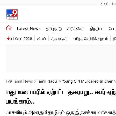
हिन्दी 
N
சமீபத்திய செய்திகள்
உலகம்
Latest News
தமிழ்நாடு
கிரிக்கெட்
இந்தியா
பொழ
தமிழ்நாடு
விளையாட்டு
பட்ஜெட் 2026
விஜய்
ஆடி மாதம்
தமிழக வெற்றிக் கழகம்
த
இந்தியா
பொழுதுபோக்கு
TV9 Tamil News
Tamil Nadu
> Young Girl Murdered In Chennai
மதுபான பாரில் ஏற்பட்ட தகராறு.. கார
பயங்கரம்..
யாசனியும் அவரது தோழியும் ஒரு இருசக்கர வாகனத்தில