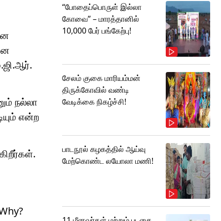
“போதைப்பொருள் இல்லா
கோவை” – மாரத்தானில்
10,000 பேர் பங்கேற்பு!
என
னை
.ஜி.ஆர்.
சேலம் குகை மாரியம்மன்
திருக்கோவில் வண்டி
ும் நல்லா
வேடிக்கை நிகழ்ச்சி!
யும் என்ற
பாடநூல் கழகத்தில் ஆய்வு
றீர்கள்.
மேற்கொண்ட லயோலா மணி!
. Why?
11 மீனவர்கள் மற்றும் படகை