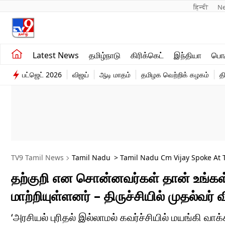
हिन्दी 
N
சமீபத்திய செய்திகள்
உலகம்
Latest News
தமிழ்நாடு
கிரிக்கெட்
இந்தியா
பொழ
தமிழ்நாடு
விளையாட்டு
பட்ஜெட் 2026
விஜய்
ஆடி மாதம்
தமிழக வெற்றிக் கழகம்
த
இந்தியா
பொழுதுபோக்கு
TV9 Tamil News
Tamil Nadu
> Tamil Nadu Cm Vijay Spoke At 
தற்குறி என சொன்னவர்கள் தான் உங்கள
மாற்றியுள்ளனர் – திருச்சியில் முதல்வர் வ
‘அரசியல் புரிதல் இல்லாமல் கவர்ச்சியில் மயங்கி வாக