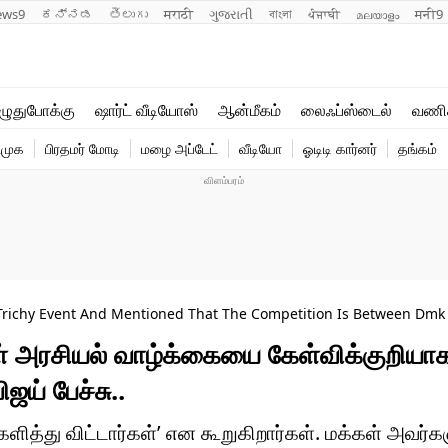
ews9
ಕನ್ನಡ
తెలుగు
मराठी
ગુજરાતી
বাংলা
ਪੰਜਾਬੀ
മലയാളം
मनी9
லைஃப்ஸ்டைல்
ஆன்மீகம்
ுதுபோக்கு
ஷார்ட் வீடியோஸ்
ஆன்மீகம்
லைஃப்ஸ்டைல்
வணி
வணிகம்
வைரல்
ிமுக
பிரதமர் மோடி
மழை அப்டேட்
வீடியோ
ஓடிடி கார்னர்
தங்கம்
டெக்னாலஜி
ஹெஃல்த்
Trichy Event And Mentioned That The Competition Is Between Dmk
் அரசியல் வாழ்க்கையை கேள்விக்குறியா
ிஜய் பேச்சு..
்களித்து விட்டார்கள்’ என கூறுகிறார்கள். மக்கள் அவர்க