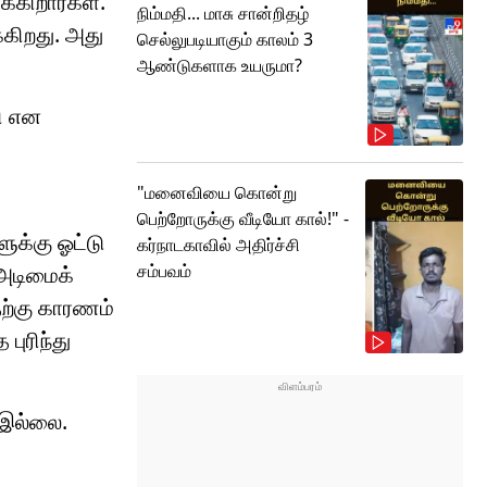
்கிறார்கள்.
நிம்மதி... மாசு சான்றிதழ்
்கிறது. அது
செல்லுபடியாகும் காலம் 3
ஆண்டுகளாக உயருமா?
றி என
"மனைவியை கொன்று
பெற்றோருக்கு வீடியோ கால்!" -
ளுக்கு ஓட்டு
கர்நாடகாவில் அதிர்ச்சி
சம்பவம்
 அடிமைக்
ற்கு காரணம்
ுரிந்து
 இல்லை.