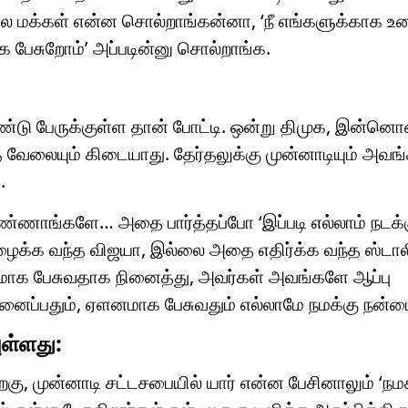
னால மக்கள் என்ன சொல்றாங்கன்னா, ‘நீ எங்களுக்காக உ
்க பேசுறோம்’ அப்படின்னு சொல்றாங்க.
ண்டு பேருக்குள்ள தான் போட்டி. ஒன்று திமுக, இன்னொ
்த வேலையும் கிடையாது. தேர்தலுக்கு முன்னாடியும் அவங
.
ு பண்ணாங்களே… அதை பார்த்தப்போ ‘இப்படி எல்லாம் நடக
ழைக்க வந்த விஜயா, இல்லை அதை எதிர்க்க வந்த ஸ்டால
னமாக பேசுவதாக நினைத்து, அவர்கள் அவங்களே ஆப்பு
ினைப்பதும், ஏளனமாக பேசுவதும் எல்லாமே நமக்கு நன்ம
ுள்ளது:
கு, முன்னாடி சட்டசபையில் யார் என்ன பேசினாலும் ‘நம