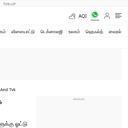
TV9-UP
AQI
ஷார்ட் வீடியோஸ்
கம்
விளையாட்டு
டெக்னாலஜி
உலகம்
ஹெஃல்த்
வைரல்
வலை கதைகள்
போட்டோ கேலரி
 And Tvk
க
ளுக்கு ஓட்டு