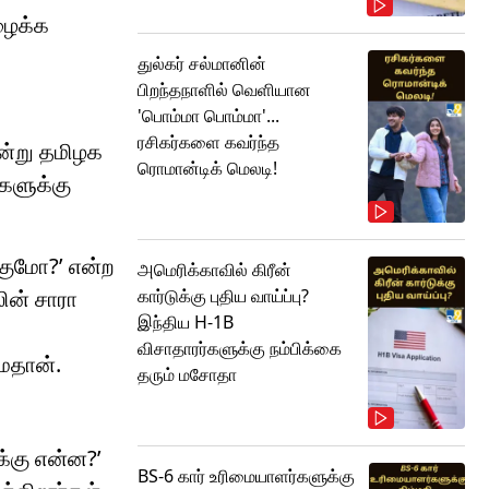
ழைக்க
துல்கர் சல்மானின்
பிறந்தநாளில் வெளியான
'பொம்மா பொம்மா'...
ரசிகர்களை கவர்ந்த
ன்று தமிழக
ரொமான்டிக் மெலடி!
்களுக்கு
்குமோ?’ என்ற
அமெரிக்காவில் கிரீன்
கார்டுக்கு புதிய வாய்ப்பு?
ின் சாரா
இந்திய H-1B
விசாதாரர்களுக்கு நம்பிக்கை
ைதான்.
தரும் மசோதா
க்கு என்ன?’
BS-6 கார் உரிமையாளர்களுக்கு