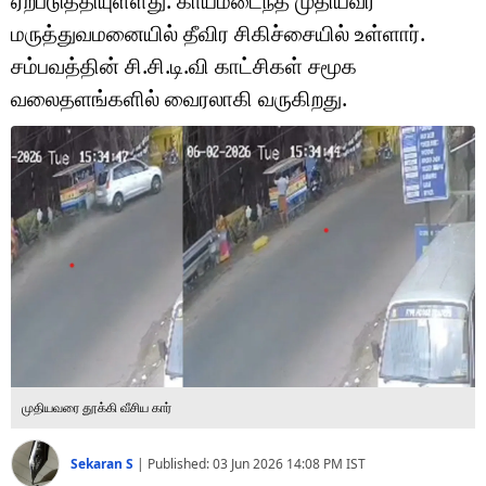
ஏற்படுத்தியுள்ளது. காயமடைந்த முதியவர்
டெக்னாலஜி
மருத்துவமனையில் தீவிர சிகிச்சையில் உள்ளார்.
ஆன்மீகம்
சம்பவத்தின் சி.சி.டி.வி காட்சிகள் சமூக
வலைதளங்களில் வைரலாகி வருகிறது.
வைரல்
ஹெஃல்த்
ஷார்ட் வீடியோஸ்
வலை கதைகள்
போட்டோ கேலரி
முதியவரை தூக்கி வீசிய கார்
Sekaran S
|
Published:
03 Jun 2026 14:08 PM
IST