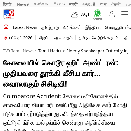
हिन्दी 
News9
ಕನ್ನಡ
తెలుగు
मराठी
ગુજરાતી
বাংলা
ਪੰਜਾਬੀ
മല
AQI
சமீபத்திய செய்திகள்
Latest News
தமிழ்நாடு
கிரிக்கெட்
இந்தியா
பொழுதுபோக்க
பட்ஜெட் 2026
விஜய்
ஆடி மாதம்
தமிழக வெற்றிக் கழகம்
திம
தமிழ்நாடு
TV9 Tamil News
Tamil Nadu
> Elderly Shopkeeper Critically In
இந்தியா
கோவையில் கொடூர ஹிட் அண்ட் ரன்:
உலகம்
முதியவரை தூக்கி வீசிய கார்…
விளையாட்டு
வைரலாகும் சிசிடிவி!
பொழுதுபோக்கு
Coimbatore Accident: கோவை வீரகேரளத்தில்
சாலையோர வியாபாரி மணி மீது அதிவேக கார் மோதி
லைஃப்ஸ்டைல்
படுகாயம் ஏற்படுத்தியது. விபத்தை ஏற்படுத்திய
வணிகம்
ஓட்டுநர் நிற்காமல் தப்பிச் சென்றது அதிர்ச்சியை