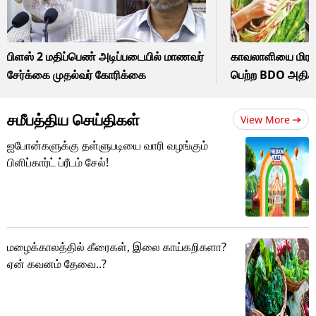
பிளஸ் 2 மதிப்பெண் அடிப்படையில் மாணவர்
காவலாளியை மிரட்ட
சேர்க்கை முதல்வர் கோரிக்கை
பெற்ற BDO அதிகா
சமீபத்திய செய்திகள்
View More
ஐபோன்களுக்கு தள்ளுபடியை வாரி வழங்கும்
பிளிப்கார்ட் ப்ரீடம் சேல்!
மழைக்காலத்தில் கீரைகள், இலை காய்கறிகளா?
ஏன் கவனம் தேவை..?