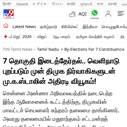
हिन्दी 
News9
ಕನ್ನಡ
తెలుగు
मराठी
ગુજરાતી
বাংলা
ਪੰਜਾਬੀ
മല
AQI
சமீபத்திய செய்திகள்
Latest News
தமிழ்நாடு
கிரிக்கெட்
இந்தியா
பொழுதுபோக்க
பட்ஜெட் 2026
விஜய்
ஆடி மாதம்
தமிழக வெற்றிக் கழகம்
திம
தமிழ்நாடு
TV9 Tamil News
Tamil Nadu
> By-Elections For 7 Constituencie
இந்தியா
7 தொகுதி இடைத்தேர்தல்.. வெளிநாடு
உலகம்
புறப்படும் முன் திமுக நிர்வாகிகளுடன்
விளையாட்டு
மு.க.ஸ்டாலின் அதிரடி வியூகம்!
பொழுதுபோக்கு
சென்னை அண்ணா அறிவாலயத்தில் நடைபெற்ற
இந்த ஆலோசனைக் கூட்டத்திற்கு, திமுகவின்
லைஃப்ஸ்டைல்
மாவட்டச் செயலாளர் சுந்தரம் தலைமை தாங்கினார்.
வணிகம்
அவரது தலைமையில் மதுராந்தகம் சட்டமன்றத்