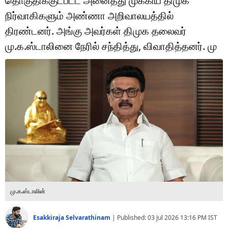
தொகுதிக்குட்பட்ட அனைத்து முக்கிய திமுக
டெக்னாலஜி
நிர்வாகிகளும் அண்ணா அறிவாலயத்தில்
ஆன்மீகம்
திரண்டனர். அங்கு அவர்கள் திமுக தலைவர்
மு.க.ஸ்டாலினை நேரில் சந்தித்து, விவாதித்தனர். மு
வைரல்
ஹெஃல்த்
ஷார்ட் வீடியோஸ்
வலை கதைகள்
போட்டோ கேலரி
மு.க.ஸ்டாலின்
Esakkiraja Selvarathinam
|
Published:
03 Jul 2026 13:16 PM
IST