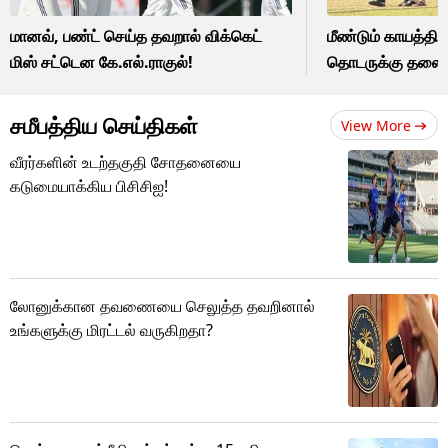
மானவ், பண்ட் செய்த தவறால் விக்கெட்
மீண்டும் காயத்தில்
மிஸ் சட்டென கே.எல்.ராகுல்!
தொடருக்கு தலைம
சமீபத்திய செய்திகள்
View More
வீரர்களின் உடற்தகுதி சோதனையை
கடுமையாக்கிய பிசிசிஐ!
லோனுக்கான தவணையை செலுத்த தவறினால்
உங்களுக்கு மிரட்டல் வருகிறதா?