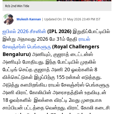
Rcb 2nd Win Title
Mukesh Kannan
|
Updated On:
31 May 2026 23:49 PM
IST
ஐபிஎல் 2026 சீசனின்
(IPL 2026)
இறுதிப்போட்டியில்
இன்று அதாவது 2026 மே 31ம் தேதி
ராயல்
சேலஞ்சர்ஸ் பெங்களூரு
(Royal Challengers
Bengaluru)
அணியும், குஜராத் டைட்டன்ஸ்
அணியும் மோதியது. இந்த போட்டியில் முதலில்
பேட்டிங் செய்த குஜராத் அணி 20 ஓவர்களில் 8
விக்கெட்டுகள் இழப்பிற்கு 155 ரன்கள் எடுத்தது.
அடுத்து களமிறங்கிய ராயல் சேலஞ்சர்ஸ் பெங்களூரு
அணி விராட் கோலியின் அரைசதத்தின் உதவியுடன்
18 ஓவர்களில் இலக்கை விரட்டி 2வது முறையாக
சாம்பியன் பட்டத்தை வென்றது. விராட் கோலி கடைசி