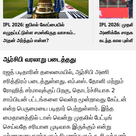
IPL 2026: ஐபிஎல் கோப்பையில்
IPL 2026: முதலில் 
எழுதப்பட்டுள்ள சமஸ்கிருத வாசகம்..
அணிக்கே சாதகம்
அதன் அர்த்தம் என்ன?
கடந்த கால புள்ளி
ஆர்சிபி வரலாறு படைத்தது
ரஜத் படிதாரின் தலைமையில், ஆர்சிபி அணி
சரித்திரம் படைத்துள்ளது. எம்.எஸ். தோனி மற்றும்
ரோஹித் சர்மாவுக்குப் பிறகு, தொடர்ச்சியாக 2
சாம்பியன் பட்டங்களை வென்ற மூன்றாவது கேப்டன்
என்ற பெருமையை படிதார் பெற்றுள்ளார். இந்த
மைதானத்தில் டாஸ் வென்று முதலில் பேட்டிங்
செய்வதே சரியான முடிவாக இருக்கும் என்று
வர்ணனையாளர்களும் நிபுணர்களும் கூறி வந்தனர்.