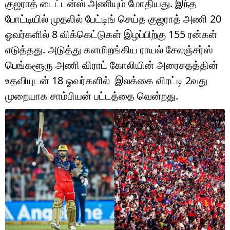
குஜராத் டைட்டன்ஸ் அணியும் மோதியது. இந்த
டெக்னாலஜி
போட்டியில் முதலில் பேட்டிங் செய்த குஜராத் அணி 20
ஆன்மீகம்
ஓவர்களில் 8 விக்கெட்டுகள் இழப்பிற்கு 155 ரன்கள்
எடுத்தது. அடுத்து களமிறங்கிய ராயல் சேலஞ்சர்ஸ்
வைரல்
பெங்களூரு அணி விராட் கோலியின் அரைசதத்தின்
ஹெஃல்த்
உதவியுடன் 18 ஓவர்களில் இலக்கை விரட்டி 2வது
முறையாக சாம்பியன் பட்டத்தை வென்றது.
ஷார்ட் வீடியோஸ்
வலை கதைகள்
போட்டோ கேலரி