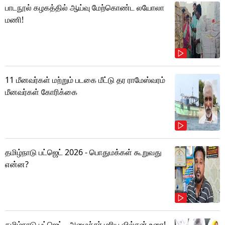
பாடநூல் கழகத்தில் ஆய்வு மேற்கொண்ட லயோலா
மணி!
11 மீனவர்கள் மற்றும் படகை மீட்டு தர ராமேஸ்வரம்
மீனவர்கள் கோரிக்கை
தமிழ்நாடு பட்ஜெட் 2026 - பொதுமக்கள் கூறுவது
என்ன?
தமிழ்நாடு பட்ஜெட்.. அமைச்சர் மரிய வில்சன் உரை!