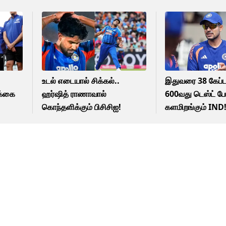
உடல் எடையால் சிக்கல்..
இதுவரை 38 கேப்ட
ிக்கை
ஹர்ஷித் ராணாவால்
600வது டெஸ்ட் போ
கொந்தளிக்கும் பிசிசிஐ!
களமிறங்கும் IND