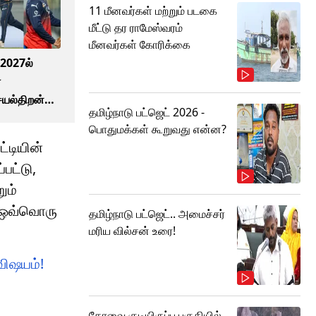
11 மீனவர்கள் மற்றும் படகை
மீட்டு தர ராமேஸ்வரம்
மீனவர்கள் கோரிக்கை
 2027ல்
்
ெயல்திறன்
தமிழ்நாடு பட்ஜெட் 2026 -
ிவரங்கள்!
பொதுமக்கள் கூறுவது என்ன?
்டியின்
பட்டு,
ும்
. ஒவ்வொரு
தமிழ்நாடு பட்ஜெட்.. அமைச்சர்
மரிய வில்சன் உரை!
 விஷயம்!
கோவை குடியிருப்பு பகுதியில்