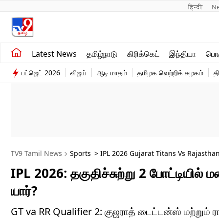
हिन्दी 
N
சமீபத்திய செய்திகள்
உலகம்
Latest News
தமிழ்நாடு
கிரிக்கெட்
இந்தியா
பொழ
தமிழ்நாடு
விளையாட்டு
பட்ஜெட் 2026
விஜய்
ஆடி மாதம்
தமிழக வெற்றிக் கழகம்
த
இந்தியா
பொழுதுபோக்கு
TV9 Tamil News
Sports
> IPL 2026 Gujarat Titans Vs Rajastha
IPL 2026: தகுதிச்சுற்று 2 போட்டியில் 
யார்?
GT va RR Qualifier 2: குஜராத் டைட்டன்ஸ் மற்ற