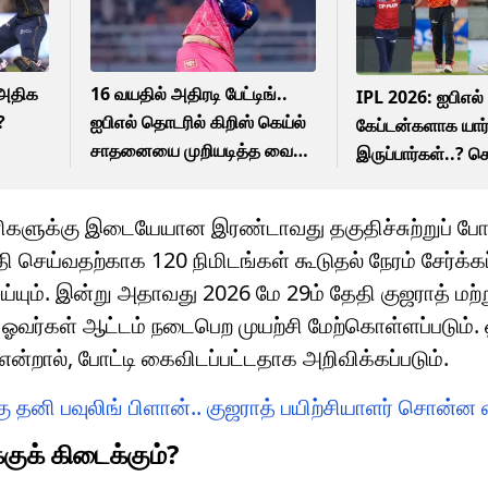
16 வயதில் அதிரடி பேட்டிங்..
IPL 2026: ஐபிஎல்
?
ஐபிஎல் தொடரில் கிறிஸ் கெய்ல்
கேப்டன்களாக யார
சாதனையை முறியடித்த வைபவ்
இருப்பார்கள்..? ச
சூர்யவன்ஷி!
அடிப்படையிலான வ
ணிகளுக்கு இடையேயான இரண்டாவது தகுதிச்சுற்றுப் போட
 செய்வதற்காக 120 நிமிடங்கள் கூடுதல் நேரம் சேர்க்கப்
ய்யும். இன்று அதாவது 2026 மே 29ம் தேதி குஜராத் மற்ற
ஓவர்கள் ஆட்டம் நடைபெற முயற்சி மேற்கொள்ளப்படும்
்றால், போட்டி கைவிடப்பட்டதாக அறிவிக்கப்படும்.
க்கு தனி பவுலிங் பிளான்.. குஜராத் பயிற்சியாளர் சொன்ன
்குக் கிடைக்கும்?