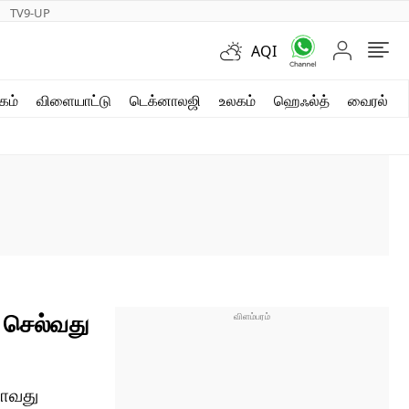
TV9-UP
AQI
ஷார்ட் வீடியோஸ்
கம்
விளையாட்டு
டெக்னாலஜி
உலகம்
ஹெஃல்த்
வைரல்
வலை கதைகள்
போட்டோ கேலரி
ு செல்வது
டாவது