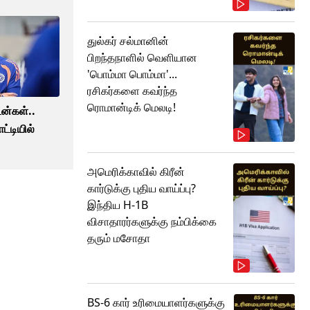
துல்கர் சல்மானின்
பிறந்தநாளில் வெளியான
'பொம்மா பொம்மா'...
ரசிகர்களை கவர்ந்த
ரொமான்டிக் மெலடி!
ன்கள்..
ட்டியில்
!
அமெரிக்காவில் கிரீன்
கார்டுக்கு புதிய வாய்ப்பு?
இந்திய H-1B
விசாதாரர்களுக்கு நம்பிக்கை
தரும் மசோதா
BS-6 கார் உரிமையாளர்களுக்கு