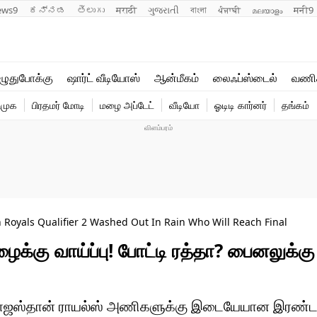
ews9
ಕನ್ನಡ
తెలుగు
मराठी
ગુજરાતી
বাংলা
ਪੰਜਾਬੀ
മലയാളം
मनी9
லைஃப்ஸ்டைல்
ஆன்மீகம்
ுதுபோக்கு
ஷார்ட் வீடியோஸ்
ஆன்மீகம்
லைஃப்ஸ்டைல்
வணி
வணிகம்
வைரல்
ிமுக
பிரதமர் மோடி
மழை அப்டேட்
வீடியோ
ஓடிடி கார்னர்
தங்கம்
டெக்னாலஜி
ஹெஃல்த்
n Royals Qualifier 2 Washed Out In Rain Who Will Reach Final
மழைக்கு வாய்ப்பு! போட்டி ரத்தா? பைனலுக்க
ும் ராஜஸ்தான் ராயல்ஸ் அணிகளுக்கு இடையேயான இரண்