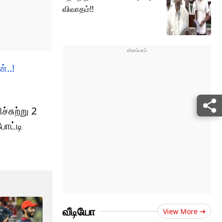
விவாதம்!!
்..!
்சுற்று 2
போட்டி
ட
வீடியோ
View More