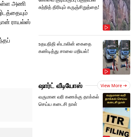
் உள்ள அணி
சுற்றித் திரியும் கருஞ்சிறுத்தை!
 இடத்தையும்
தான் ராயல்ஸ்
்தப்
உதயநிதி ஸ்டாலின் கைதை
கண்டித்து சாலை மறியல்!
ஷார்ட் வீடியோஸ்
View More
வருமான வரி கணக்கு தாக்கல்
செய்ய கடைசி நாள்