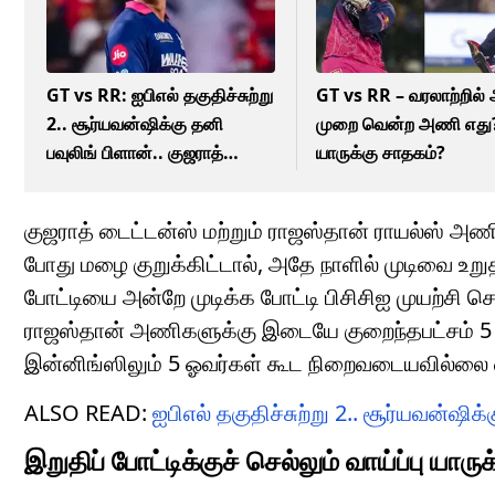
GT vs RR: ஐபிஎல் தகுதிச்சுற்று
GT vs RR – வரலாற்றில் அதிக
2.. சூர்யவன்ஷிக்கு தனி
முறை வென்ற அணி எது
பவுலிங் பிளான்.. குஜராத்
யாருக்கு சாதகம்?
பயிற்சியாளர் சொன்ன விஷயம்!
குஜராத் டைட்டன்ஸ் மற்றும் ராஜஸ்தான் ராயல்ஸ் அ
போது மழை குறுக்கிட்டால், அதே நாளில் முடிவை உறுதி
போட்டியை அன்றே முடிக்க போட்டி பிசிசிஐ முயற்சி செ
ராஜஸ்தான் அணிகளுக்கு இடையே குறைந்தபட்சம் 5 
இன்னிங்ஸிலும் 5 ஓவர்கள் கூட நிறைவடையவில்லை என
ALSO READ:
ஐபிஎல் தகுதிச்சுற்று 2.. சூர்யவன்ஷி
இறுதிப் போட்டிக்குச் செல்லும் வாய்ப்பு யாருக