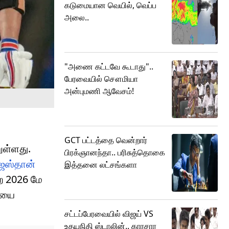
கடுமையான வெயில், வெப்ப
அலை..
"அணை கட்டவே கூடாது"..
பேரவையில் சௌமியா
அன்புமணி ஆவேசம்!
GCT பட்டத்தை வென்றார்
ுள்ளது.
பிரக்ஞானந்தா.. பரிசுத்தொகை
ாஜஸ்தான்
இத்தனை லட்சங்களா
ற 2026 மே
ணியை
சட்டப்பேரவையில் விஜய் VS
உதயநிதி ஸ்டாலின்.. காரசார