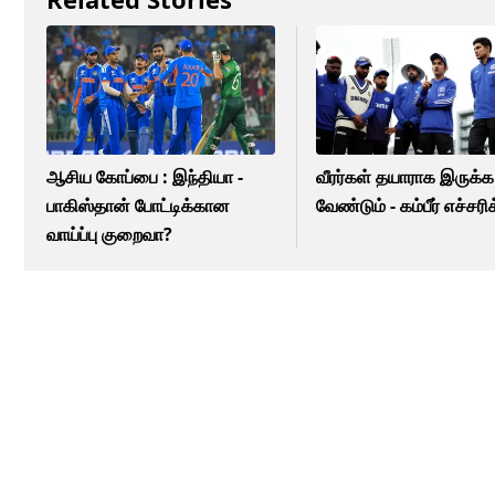
ஆசிய கோப்பை : இந்தியா -
வீரர்கள் தயாராக இருக்க
பாகிஸ்தான் போட்டிக்கான
வேண்டும் - கம்பீர் எச்சர
வாய்ப்பு குறைவா?