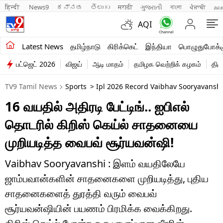
हिन्दी 
News9
ಕನ್ನಡ
తెలుగు
मराठी
ગુજરાતી
বাংলা
ਪੰਜਾਬੀ
മല
AQI
சமீபத்திய செய்திகள்
Latest News
தமிழ்நாடு
கிரிக்கெட்
இந்தியா
பொழுதுபோக்க
பட்ஜெட் 2026
விஜய்
ஆடி மாதம்
தமிழக வெற்றிக் கழகம்
திம
தமிழ்நாடு
TV9 Tamil News
Sports
> Ipl 2026 Record Vaibhav Sooryavanshi 
இந்தியா
16 வயதில் அதிரடி பேட்டிங்.. ஐபிஎல்
உலகம்
தொடரில் கிறிஸ் கெய்ல் சாதனையை
விளையாட்டு
முறியடித்த வைபவ் சூர்யவன்ஷி!
பொழுதுபோக்கு
Vaibhav Sooryavanshi : இளம் வயதிலேயே
ஜாம்பவான்களின் சாதனைகளை முறியடித்து, புதிய
லைஃப்ஸ்டைல்
சாதனைகளைத் துரத்தி வரும் வைபவ்
வணிகம்
சூர்யவன்ஷியின் பயணம் பிரமிக்க வைக்கிறது.