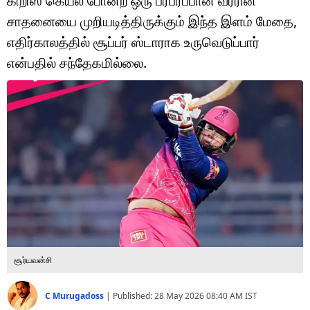
கிறிஸ் கெய்ல் போன்ற ஒரு பரபரப்பான வீரரின்
டெக்னாலஜி
சாதனையை முறியடித்திருக்கும் இந்த இளம் மேதை,
ஆன்மீகம்
எதிர்காலத்தில் சூப்பர் ஸ்டாராக உருவெடுப்பார்
என்பதில் சந்தேகமில்லை.
வைரல்
ஹெஃல்த்
ஷார்ட் வீடியோஸ்
வலை கதைகள்
போட்டோ கேலரி
சூர்யவன்சி
C Murugadoss
|
Published:
28 May 2026 08:40 AM
IST