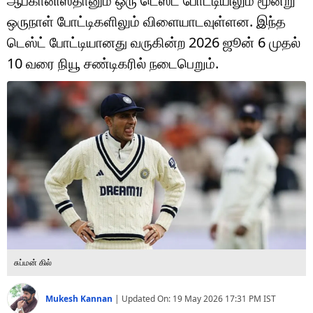
ஆப்கானிஸ்தானும் ஒரு டெஸ்ட் போட்டியிலும் மூன்று
டெக்னாலஜி
ஒருநாள் போட்டிகளிலும் விளையாடவுள்ளன. இந்த
ஆன்மீகம்
டெஸ்ட் போட்டியானது வருகின்ற 2026 ஜூன் 6 முதல்
10 வரை நியூ சண்டிகரில் நடைபெறும்.
வைரல்
ஹெஃல்த்
ஷார்ட் வீடியோஸ்
வலை கதைகள்
போட்டோ கேலரி
சுப்மன் கில்
Mukesh Kannan
|
Updated On:
19 May 2026 17:31 PM
IST