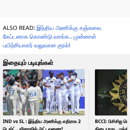
ALSO READ:
இந்திய அணிக்கு சஞ்சுவை
கேப்டனாக கொண்டு வாங்க.. முன்னாள்
பயிற்சியாளர் வலுவான குரல்!
இதையும் படியுங்கள்
IND vs SL : இந்திய அணிக்கு எதிராக 2
BCCI: பிசிசிஐ ப
டெஸ்ட்.. விரைவில் அட்டவணை!
கிடையாது.. மத்