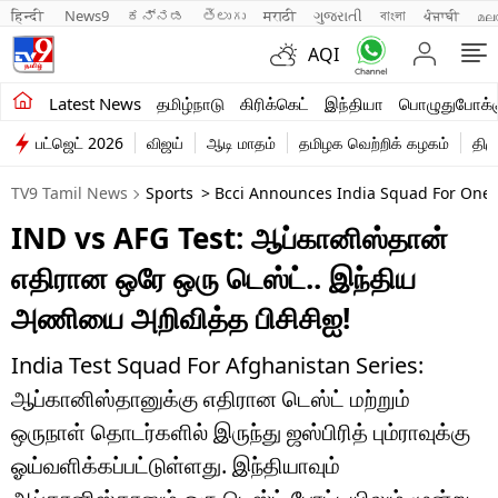
हिन्दी 
News9
ಕನ್ನಡ
తెలుగు
मराठी
ગુજરાતી
বাংলা
ਪੰਜਾਬੀ
മല
AQI
சமீபத்திய செய்திகள்
Latest News
தமிழ்நாடு
கிரிக்கெட்
இந்தியா
பொழுதுபோக்க
பட்ஜெட் 2026
விஜய்
ஆடி மாதம்
தமிழக வெற்றிக் கழகம்
திம
தமிழ்நாடு
TV9 Tamil News
Sports
> Bcci Announces India Squad For One O
இந்தியா
IND vs AFG Test: ஆப்கானிஸ்தான்
உலகம்
எதிரான ஒரே ஒரு டெஸ்ட்.. இந்திய
விளையாட்டு
அணியை அறிவித்த பிசிசிஐ!
பொழுதுபோக்கு
India Test Squad For Afghanistan Series:
ஆப்கானிஸ்தானுக்கு எதிரான டெஸ்ட் மற்றும்
லைஃப்ஸ்டைல்
ஒருநாள் தொடர்களில் இருந்து ஜஸ்பிரித் பும்ராவுக்கு
வணிகம்
ஓய்வளிக்கப்பட்டுள்ளது. இந்தியாவும்