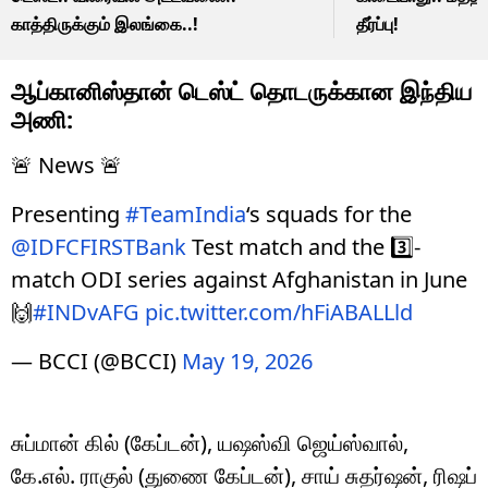
காத்திருக்கும் இலங்கை..!
தீர்ப்பு!
ஆப்கானிஸ்தான் டெஸ்ட் தொடருக்கான இந்திய
அணி:
🚨 News 🚨
Presenting
#TeamIndia
‘s squads for the
@IDFCFIRSTBank
Test match and the 3️⃣-
match ODI series against Afghanistan in June
🙌
#INDvAFG
pic.twitter.com/hFiABALLld
— BCCI (@BCCI)
May 19, 2026
சுப்மான் கில் (கேப்டன்), யஷஸ்வி ஜெய்ஸ்வால்,
கே.எல். ராகுல் (துணை கேப்டன்), சாய் சுதர்ஷன், ரிஷப்