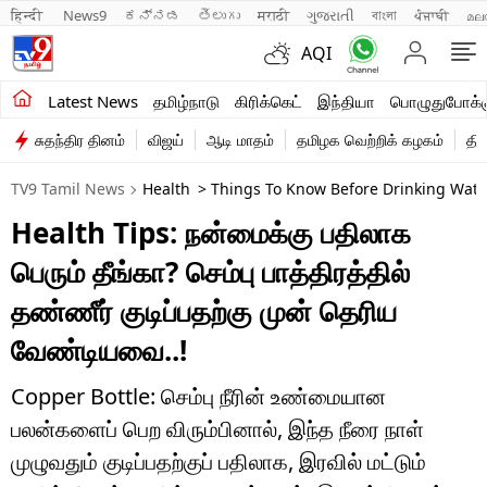
हिन्दी 
News9
ಕನ್ನಡ
తెలుగు
मराठी
ગુજરાતી
বাংলা
ਪੰਜਾਬੀ
മല
AQI
சமீபத்திய செய்திகள்
Latest News
தமிழ்நாடு
கிரிக்கெட்
இந்தியா
பொழுதுபோக்க
சுதந்திர தினம்
விஜய்
ஆடி மாதம்
தமிழக வெற்றிக் கழகம்
தி
தமிழ்நாடு
TV9 Tamil News
Health
> Things To Know Before Drinking Wate
இந்தியா
Health Tips: நன்மைக்கு பதிலாக
உலகம்
பெரும் தீங்கா? செம்பு பாத்திரத்தில்
விளையாட்டு
தண்ணீர் குடிப்பதற்கு முன் தெரிய
வேண்டியவை..!
பொழுதுபோக்கு
லைஃப்ஸ்டைல்
Copper Bottle: செம்பு நீரின் உண்மையான
பலன்களைப் பெற விரும்பினால், இந்த நீரை நாள்
வணிகம்
முழுவதும் குடிப்பதற்குப் பதிலாக, இரவில் மட்டும்