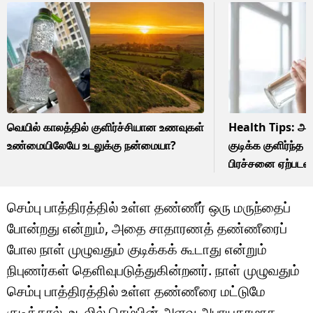
வெயில் காலத்தில் குளிர்ச்சியான உணவுகள்
Health Tips: அதி
உண்மையிலேயே உடலுக்கு நன்மையா?
குடிக்க குளிர்ந்த ந
பிரச்சனை ஏற்படலா
செம்பு பாத்திரத்தில் உள்ள தண்ணீர் ஒரு மருந்தைப்
போன்றது என்றும், அதை சாதாரணத் தண்ணீரைப்
போல நாள் முழுவதும் குடிக்கக் கூடாது என்றும்
நிபுணர்கள் தெளிவுபடுத்துகின்றனர். நாள் முழுவதும்
செம்பு பாத்திரத்தில் உள்ள தண்ணீரை மட்டுமே
குடித்தால், உடலில் செம்பின் அளவு அபாயகரமாக