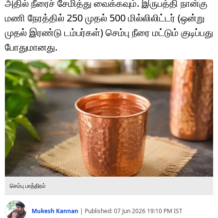
அதில் நீரைச் சேமித்து வைக்கவும். இருபத்தி நான்கு
டெக்னாலஜி
மணி நேரத்தில் 250 முதல் 500 மில்லிலிட்டர் (ஒன்று
ஆன்மீகம்
முதல் இரண்டு டம்பர்கள்) செம்பு நீரை மட்டும் குடிப்பது
போதுமானது.
வைரல்
ஹெஃல்த்
ஷார்ட் வீடியோஸ்
வலை கதைகள்
போட்டோ கேலரி
செம்பு பாத்திரம்
Mukesh Kannan
|
Published:
07 Jun 2026 19:10 PM
IST