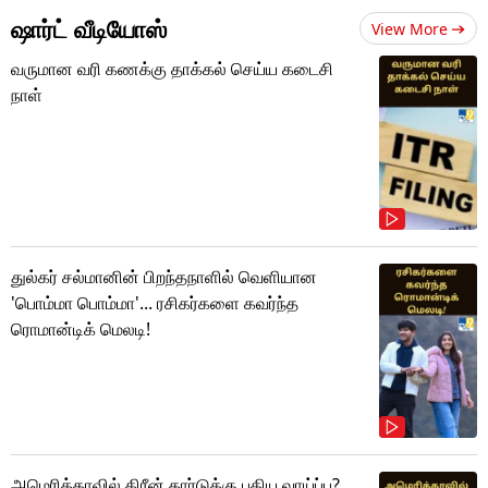
ஷார்ட் வீடியோஸ்
View More
வருமான வரி கணக்கு தாக்கல் செய்ய கடைசி
நாள்
துல்கர் சல்மானின் பிறந்தநாளில் வெளியான
'பொம்மா பொம்மா'... ரசிகர்களை கவர்ந்த
ரொமான்டிக் மெலடி!
அமெரிக்காவில் கிரீன் கார்டுக்கு புதிய வாய்ப்பு?