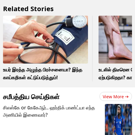
Related Stories
உயர் இரத்த அழுத்த பிரச்சனையா? இந்த
உடலில் திடீரென ல
காய்கறிகள் கட்டுப்படுத்தும்!
ஏற்படுகிறதா? கா
சமீபத்திய செய்திகள்
View More
சிஎஸ்கே or கேகேஆர்.. ஹர்திக் பாண்ட்யா எந்த
அணியில் இணைவார்?