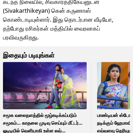
கடந்த நிலையில், சிவகார்த்திகேயனுடன்
(Sivakarthikeyan) கென் கருணாஸ்
கொண்டாடியுள்ளார். இது தொடர்பான வீடியோ,
தற்போது ரசிகர்கள் மத்தியில் வைரலாகப்
பரவிவருகிறது.
இதையும் படியுங்கள்
சமூக வலைதளத்தில் மூழ்கடிக்கப்படும்
பாண்டியன் ஸ்டோர்
சமூகம்… காதலை முடிவு செய்யும் மீட்டர்…
நடிக்கும் ஹேமாவின
ஓடிடியில் வெளியாகி உள்ள லவ்
எவ்வளவு தெரியும