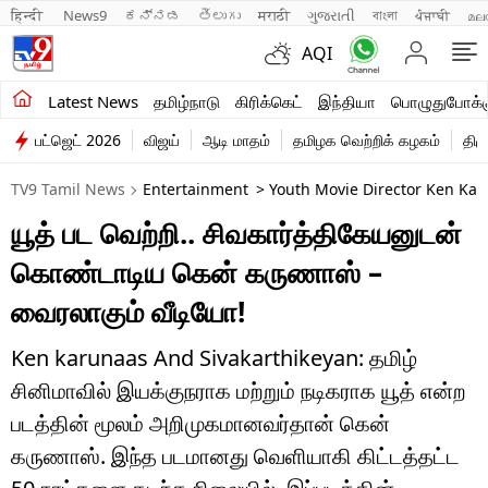
हिन्दी 
News9
ಕನ್ನಡ
తెలుగు
मराठी
ગુજરાતી
বাংলা
ਪੰਜਾਬੀ
മല
AQI
சமீபத்திய செய்திகள்
Latest News
தமிழ்நாடு
கிரிக்கெட்
இந்தியா
பொழுதுபோக்க
பட்ஜெட் 2026
விஜய்
ஆடி மாதம்
தமிழக வெற்றிக் கழகம்
திம
தமிழ்நாடு
TV9 Tamil News
Entertainment
> Youth Movie Director Ken Karu
இந்தியா
யூத் பட வெற்றி.. சிவகார்த்திகேயனுடன்
உலகம்
கொண்டாடிய கென் கருணாஸ் –
விளையாட்டு
வைரலாகும் வீடியோ!
பொழுதுபோக்கு
Ken karunaas And Sivakarthikeyan: தமிழ்
சினிமாவில் இயக்குநராக மற்றும் நடிகராக யூத் என்ற
லைஃப்ஸ்டைல்
படத்தின் மூலம் அறிமுகமானவர்தான் கென்
வணிகம்
கருணாஸ். இந்த படமானது வெளியாகி கிட்டத்தட்ட