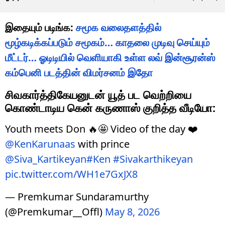
இன்சூரன்ஸ் கம்பெனி படத்தின் விமர்சனம்
இதோ
இதையும் படிங்க:
சமூக வலைதளத்தில்
மூழ்கடிக்கப்படும் சமூகம்… காதலை முடிவு செய்யும்
மீட்டர்… ஓடிடியில் வெளியாகி உள்ள லவ் இன்சூரன்ஸ்
கம்பெனி படத்தின் விமர்சனம் இதோ
சிவகார்த்திகேயனுடன் யூத் பட வெற்றியை
கொண்டாடிய கென் கருணாஸ் குறித்த வீடியோ:
Youth meets Don 🔥🤩 Video of the day ❤️
@KenKarunaas
with prince
@Siva_Kartikeyan
#Ken
#Sivakarthikeyan
pic.twitter.com/WH1e7GxJX8
— Premkumar Sundaramurthy
(@Premkumar__Offl)
May 8, 2026