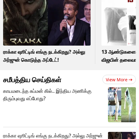
ராக்கா ஷூட்டிங் எங்கு நடக்கிறது? அல்லு
13 ஆண்டுகளைக் 
அர்ஜுன் கொடுத்த அப்டேட்!
விஜயின் தலைவா ப
சமீபத்திய செய்திகள்
View More
காயமடைந்த சுப்மன் கில்.. இந்திய அணிக்கு
திரும்புவது எப்போது?
ராக்கா ஷூட்டிங் எங்கு நடக்கிறது? அல்லு அர்ஜுன்