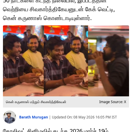
50 நாட்களை கடந்த நிலையில், இப்படத்தின்
டெக்னாலஜி
வெற்றியை சிவகார்த்திகேயனுடன் கேக் வெட்டி,
ஆன்மீகம்
கென் கருணாஸ் கொண்டாடியுள்ளார்.
வைரல்
ஹெஃல்த்
ஷார்ட் வீடியோஸ்
வலை கதைகள்
போட்டோ கேலரி
கென் கருணாஸ் மற்றும் சிவகார்த்திகேயன்
Image Source: X
Barath Murugan
|
Updated On:
08 May 2026 16:05 PM
IST
கோலிவுட் சினிமவில் கடந்த 2026 மார்ச் 19ம்