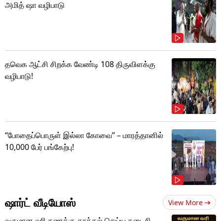
அமித் ஷா வழிபாடு
தவெக ஆட்சி சிறக்க வேண்டி 108 திருவிளக்கு
வழிபாடு!
“போதைப்பொருள் இல்லா கோவை” – மாரத்தானில்
10,000 பேர் பங்கேற்பு!
ஷார்ட் வீடியோஸ்
View More
வருமான வரி கணக்கு தாக்கல் செய்ய கடைசி