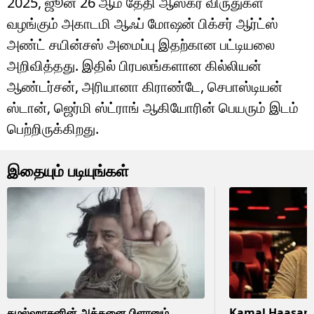
2025, ஜூன் 26 ஆம் தேதி ஆஸ்கர் விருதுகள்
வழங்கும் அகாடமி ஆஃப் மோஷன் பிக்சர் ஆர்ட்ஸ்
அண்ட் சயின்சஸ் அமைப்பு இதற்கான பட்டியலை
அறிவித்தது. இதில் பிரபலங்களான கில்லியன்
ஆண்டர்சன், அரியானா கிராண்டே, செபாஸ்டியன்
ஸ்டான், ஜெர்மி ஸ்ட்ராங் ஆகியோரின் பெயரும் இடம்
பெற்றிருக்கிறது.
இதையும் படியுங்கள்
கமல்ஹாசனின் அத்தனை பிளானும்
Kamal Haasan :