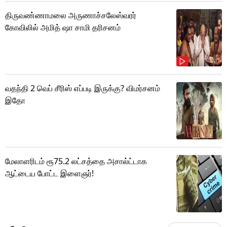
திருவண்ணாமலை அருணாச்சலேஸ்வரர்
கோவிலில் அமித் ஷா சாமி தரிசனம்
வதந்தி 2 வெப் சீரிஸ் எப்படி இருக்கு? விமர்சனம்
இதோ
மேலாளரிடம் ரூ75.2 லட்சத்தை அசால்ட்டாக
ஆட்டைய போட்ட இளைஞர்!