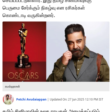
செய்யப்பட்டுள்ளார். இது தமிழ் சினிமாவுக்கு
டெக்னாலஜி
பெருமை சேர்க்கும் நிகழ்வு என ரசிகர்கள்
ஆன்மீகம்
கொண்டாடி வருகின்றனர்.
வைரல்
ஹெஃல்த்
ஷார்ட் வீடியோஸ்
வலை கதைகள்
போட்டோ கேலரி
கமல்ஹாசன்
Petchi Avudaiappan
|
Updated On:
27 Jun 2025 12:10 PM
IST
தமிழ் சினிமாவின் உலக நாயகன் அழைக்கப்படும்