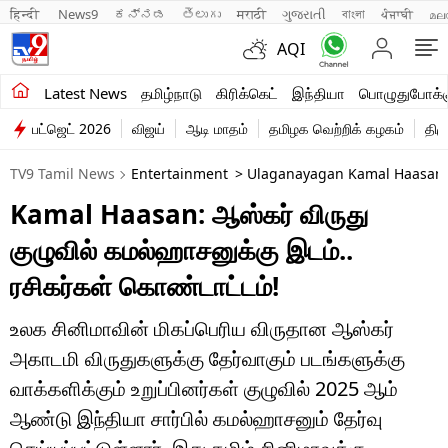
हिन्दी 
News9
ಕನ್ನಡ
తెలుగు
मराठी
ગુજરાતી
বাংলা
ਪੰਜਾਬੀ
മല
AQI
சமீபத்திய செய்திகள்
Latest News
தமிழ்நாடு
கிரிக்கெட்
இந்தியா
பொழுதுபோக்க
பட்ஜெட் 2026
விஜய்
ஆடி மாதம்
தமிழக வெற்றிக் கழகம்
திம
தமிழ்நாடு
TV9 Tamil News
Entertainment
> Ulaganayagan Kamal Haasan A
இந்தியா
Kamal Haasan: ஆஸ்கர் விருது
உலகம்
குழுவில் கமல்ஹாசனுக்கு இடம்..
விளையாட்டு
ரசிகர்கள் கொண்டாட்டம்!
பொழுதுபோக்கு
உலக சினிமாவின் மிகப்பெரிய விருதான ஆஸ்கர்
அகாடமி விருதுகளுக்கு தேர்வாகும் படங்களுக்கு
லைஃப்ஸ்டைல்
வாக்களிக்கும் உறுப்பினர்கள் குழுவில் 2025 ஆம்
வணிகம்
ஆண்டு இந்தியா சார்பில் கமல்ஹாசனும் தேர்வு