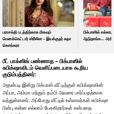
பராசக்தி படத்திற்காக மிகவும்
பிக்பாஸில் எல்லா
மெனக்கெட்டார் ஸ்ரீலீலா – இயக்குநர் சுதா
ஆடுறாங்க… அமித
கொங்கரா
பீட் பாக்ஸிங் பண்ணாத – பிக்பாஸில்
சுபிக்‌ஷாவிடம் வெளிப்படையாக கூறிய
குடும்பத்தினர்:
அதன்படி இன்று பிக்பாஸ் வீட்டிற்குள் சுபிக்‌ஷாவின்
அப்பா, அம்மா மற்றும் தம்பி அவரை பார்ப்பதற்காக
வந்துள்ளனர். அப்போது வீட்டில் உள்ளவர்கள் சுபிக்‌ஷா
பின்பு என்ன எல்லாம் பேசுகிறார்கள் என்பதை