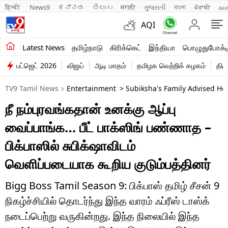
हिन्दी 
News9
ಕನ್ನಡ
తెలుగు
मराठी
ગુજરાતી
বাংলা
ਪੰਜਾਬੀ
മല
AQI
சமீபத்திய செய்திகள்
Latest News
தமிழ்நாடு
கிரிக்கெட்
இந்தியா
பொழுதுபோக்க
பட்ஜெட் 2026
விஜய்
ஆடி மாதம்
தமிழக வெற்றிக் கழகம்
திம
தமிழ்நாடு
TV9 Tamil News
Entertainment
> Subiksha's Family Advised He
இந்தியா
நீ நம்புரவங்கதான் உனக்கு ஆப்பு
உலகம்
வைப்பாங்க… பீட் பாக்ஸிங் பண்ணாத –
விளையாட்டு
பிக்பாஸில் சுபிக்‌ஷாவிடம்
வெளிப்படையாக கூறிய குடும்பத்தினர்
பொழுதுபோக்கு
லைஃப்ஸ்டைல்
Bigg Boss Tamil Season 9: பிக்பாஸ் தமிழ் சீசன் 9
நிகழ்ச்சியில் தொடர்ந்து இந்த வாரம் ஃப்ரீஸ் டாஸ்க்
வணிகம்
நடைப்பெற்று வருகின்றது. இந்த நிலையில் இந்த