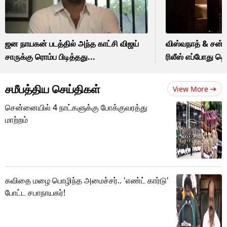
ஜன நாயகன் படத்தில் அந்த காட்சி விஜய்
விஸ்வநாத் & சன்ஸ்
சாருக்கு ரொம்ப பிடித்தது...
ரிலீஸ் எப்போது தெ
சமீபத்திய செய்திகள்
View More
சென்னையில் 4 நாட்களுக்கு போக்குவரத்து
மாற்றம்
கவிதை மழை பொழிந்த அமைச்சர்.. 'எண்ட் கார்டு'
போட்ட சபாநாயகர்!