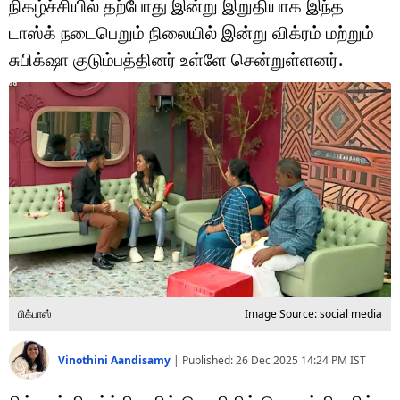
நிகழ்ச்சியில் தற்போது இன்று இறுதியாக இந்த
டெக்னாலஜி
டாஸ்க் நடைபெறும் நிலையில் இன்று விக்ரம் மற்றும்
ஆன்மீகம்
சுபிக்‌ஷா குடும்பத்தினர் உள்ளே சென்றுள்ளனர்.
வைரல்
ஹெஃல்த்
ஷார்ட் வீடியோஸ்
வலை கதைகள்
போட்டோ கேலரி
பிக்பாஸ்
Image Source: social media
Vinothini Aandisamy
|
Published:
26 Dec 2025 14:24 PM
IST