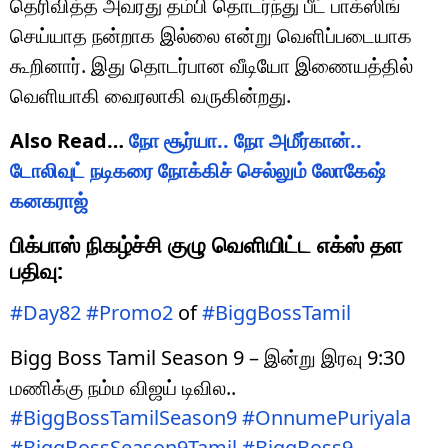
தெரிவித்த அவரது தம்பி தொடர்ந்து பீட் பாக்ஸிங்
செய்யாத நன்றாக இல்லை என்று வெளிப்படையாக
கூறினார். இது தொடர்பான வீடியோ இணையத்தில்
வெளியாகி வைரலாகி வருகின்றது.
Also Read…
நோ சூர்யா.. நோ அமீர்கான்..
டோலிவுட் நடிகரை நோக்கிச் செல்லும் லோகேஷ்
கனகராஜ்
பிக்பாஸ் நிகழ்ச்சி குழு வெளியிட்ட எக்ஸ் தள
பதிவு:
#Day82
#Promo2
of
#BiggBossTamil
Bigg Boss Tamil Season 9 – இன்று இரவு 9:30
மணிக்கு நம்ம விஜய் டிவில..
#BiggBossTamilSeason9
#OnnumePuriyala
#BiggBossSeason9Tamil
#BiggBoss9