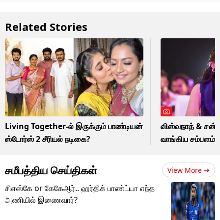
Related Stories
Living Together-ல் இருக்கும் பாண்டியன்
விஸ்வநாத் & சன்ஸ
ஸ்டோர்ஸ் 2 சீரியல் நடிகை?
வாங்கிய சம்பளம
சமீபத்திய செய்திகள்
View More
சிஎஸ்கே or கேகேஆர்.. ஹர்திக் பாண்ட்யா எந்த
அணியில் இணைவார்?