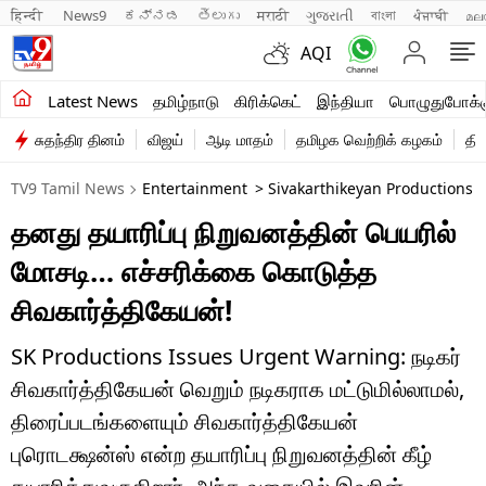
हिन्दी 
News9
ಕನ್ನಡ
తెలుగు
मराठी
ગુજરાતી
বাংলা
ਪੰਜਾਬੀ
മല
AQI
சமீபத்திய செய்திகள்
Latest News
தமிழ்நாடு
கிரிக்கெட்
இந்தியா
பொழுதுபோக்க
சுதந்திர தினம்
விஜய்
ஆடி மாதம்
தமிழக வெற்றிக் கழகம்
தி
தமிழ்நாடு
TV9 Tamil News
Entertainment
> Sivakarthikeyan Productions W
இந்தியா
தனது தயாரிப்பு நிறுவனத்தின் பெயரில்
உலகம்
மோசடி… எச்சரிக்கை கொடுத்த
விளையாட்டு
சிவகார்த்திகேயன்!
பொழுதுபோக்கு
SK Productions Issues Urgent Warning: நடிகர்
சிவகார்த்திகேயன் வெறும் நடிகராக மட்டுமில்லாமல்,
லைஃப்ஸ்டைல்
திரைப்படங்களையும் சிவகார்த்திகேயன்
வணிகம்
புரொடக்ஷன்ஸ் என்ற தயாரிப்பு நிறுவனத்தின் கீழ்