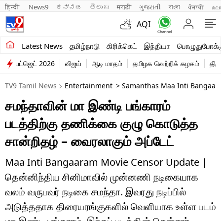
हिन्दी 
News9
ಕನ್ನಡ
తెలుగు
मराठी
ગુજરાતી
বাংলা
ਪੰਜਾਬੀ
മല
AQI
சமீபத்திய செய்திகள்
Latest News
தமிழ்நாடு
கிரிக்கெட்
இந்தியா
பொழுதுபோக்க
பட்ஜெட் 2026
விஜய்
ஆடி மாதம்
தமிழக வெற்றிக் கழகம்
திம
தமிழ்நாடு
TV9 Tamil News
Entertainment
> Samanthas Maa Inti Bangaara
இந்தியா
சமந்தாவின் மா இண்டி பங்காரம்
உலகம்
படத்திற்கு தணிக்கை குழு கொடுத்த
விளையாட்டு
சான்றிதழ் – வைரலாகும் அப்டேட்
பொழுதுபோக்கு
Maa Inti Bangaaram Movie Censor Update |
தென்னிந்திய சினிமாவில் முன்னணி நடிகையாக
லைஃப்ஸ்டைல்
வலம் வருபவர் நடிகை சமந்தா. இவரது நடிப்பில்
வணிகம்
அடுத்ததாக திரையரங்குகளில் வெளியாக உள்ள படம்