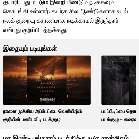
தயாரிப்பது மட்டும் இன்றி மீண்டும் நடிக்கவும்
தொடங்கி உள்ளார். கடந்த சில ஆண்டுகளாக உடல்
நலக் குறைவு காரணமாக நடிக்காமல் இருந்தார்
என்பது குறிப்பிடத்தக்கது.
இதையும் படியுங்கள்
நாளை முக்கிய அப்டேட்டை வெளியிடும்
படப்பிடிப்பை தொட
சூரியின் மண்டாட்டி படக்குழு
படக்குழு – வைரலா
மா இண்டி பங்காரம் படத்திற்கு யு/ஏ சான்றிதழ்