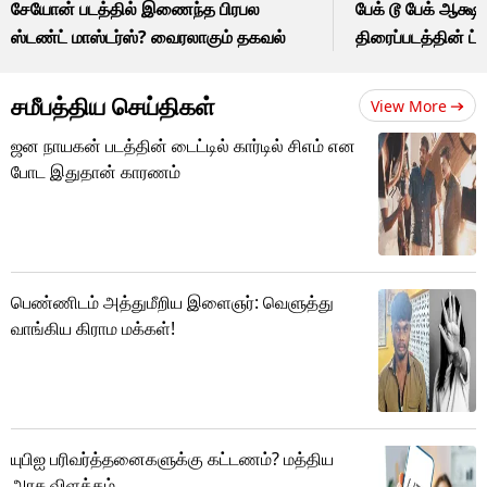
சேயோன் படத்தில் இணைந்த பிரபல
பேக் டூ பேக் ஆக்ஷன
ஸ்டண்ட் மாஸ்டர்ஸ்? வைரலாகும் தகவல்
திரைப்படத்தின் ட
சமீபத்திய செய்திகள்
View More
ஜன நாயகன் படத்தின் டைட்டில் கார்டில் சிஎம் என
போட இதுதான் காரணம்
பெண்ணிடம் அத்துமீறிய இளைஞர்: வெளுத்து
வாங்கிய கிராம மக்கள்!
யுபிஐ பரிவர்த்தனைகளுக்கு கட்டணம்? மத்திய
அரசு விளக்கம்