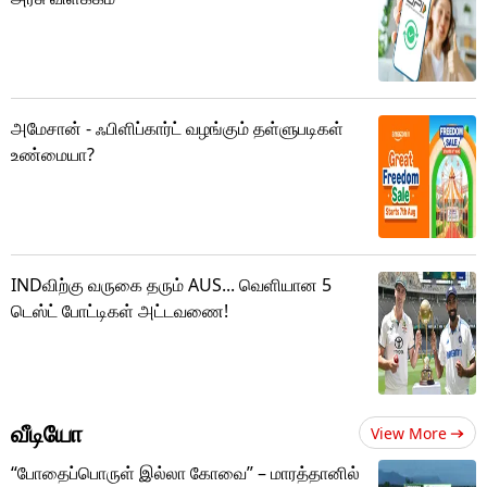
அமேசான் - ஃபிளிப்கார்ட் வழங்கும் தள்ளுபடிகள்
உண்மையா?
INDவிற்கு வருகை தரும் AUS... வெளியான 5
டெஸ்ட் போட்டிகள் அட்டவணை!
வீடியோ
View More
“போதைப்பொருள் இல்லா கோவை” – மாரத்தானில்