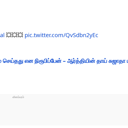
al
💥💥💥
pic.twitter.com/QvSdbn2yEc
ய்தது என நிரூபிப்பேன் – ஆர்த்தியின் தாய் சுஜாதா ப