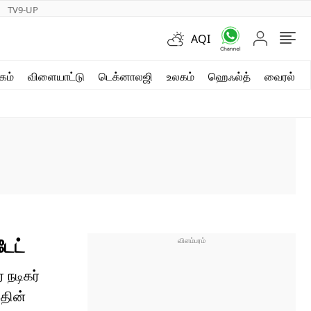
TV9-UP
AQI
ஷார்ட் வீடியோஸ்
கம்
விளையாட்டு
டெக்னாலஜி
உலகம்
ஹெஃல்த்
வைரல்
வலை கதைகள்
போட்டோ கேலரி
டேட்
 நடிகர்
தின்