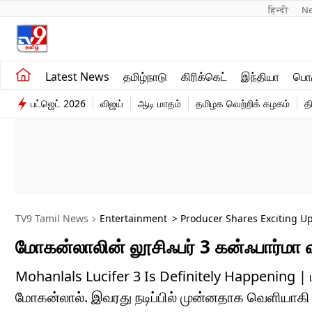
हिन्दी 
N
சமீபத்திய செய்திகள்
உலகம்
Latest News
தமிழ்நாடு
கிரிக்கெட்
இந்தியா
பொழ
தமிழ்நாடு
விளையாட்டு
பட்ஜெட் 2026
விஜய்
ஆடி மாதம்
தமிழக வெற்றிக் கழகம்
த
இந்தியா
பொழுதுபோக்கு
TV9 Tamil News
Entertainment
> Producer Shares Exciting Up
மோகன்லாலின் லூசிஃபர் 3 கன்ஃபார்மா வர
Mohanlals Lucifer 3 Is Definitely Happening |
மோகன்லால். இவரது நடிப்பில் முன்னதாக வெளியாகி 