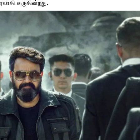
ைரலாகி வருகின்றது.