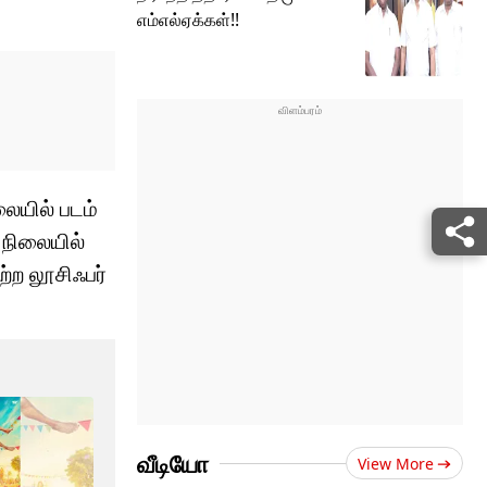
எம்எல்ஏக்கள்!!
ையில் படம்
 நிலையில்
்ற லூசிஃபர்
வீடியோ
View More