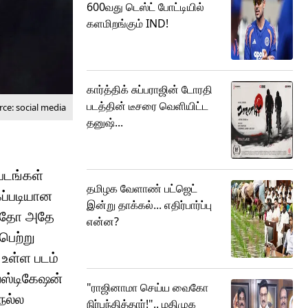
600வது டெஸ்ட் போட்டியில்
களமிறங்கும் IND!
கார்த்திக் சுப்பராஜின் டோரதி
படத்தின் டீசரை வெளியிட்ட
ce: social media
தனுஷ்...
 படங்கள்
தமிழக வேளாண் பட்ஜெட்
கப்படியான
இன்று தாக்கல்... எதிர்பார்ப்பு
ன்றதோ அதே
என்ன?
பெற்று
 உள்ள படம்
ெஸ்டிகேஷன்
"ராஜினாமா செய்ய வைகோ
நல்ல
நிர்பந்தித்தார்!".. மதிமுக