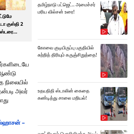
தமிழ்நாடு பட்ஜெட்.. அமைச்சர்
மரிய வில்சன் உரை!
்டுமே
டா குஸ்தி 2
ோஸ்டரை
ழு
கோவை குடியிருப்பு பகுதியில்
சுற்றித் திரியும் கருஞ்சிறுத்தை!
ிகர்களிடையே
் ஆண்டு
்த நிலையில்
தன்படி அவர்
உதயநிதி ஸ்டாலின் கைதை
கண்டித்து சாலை மறியல்!
போது
ல்ஹாசன் –
வறட்சியால் பொலிவிழந்த ஆடிப்