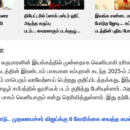
 வரை
தியேட்டரில் ப்ளாக் பஸ்டர் ஹிட்
இவங்க சண்டை மட
வி
அடித்த கருப்பு
போடுற ஜோடி… கட்
படம்… வைரலாகும் படக்குழு
படத்தின் புதிய ப
வெளியிட்ட வீடியோ பதிவு!
வெளியிட்ட படக்கு
்:
ாஜ் சுகுமாரனின் இயக்கத்தில் முன்னதாக வெளியாகி ரச
ப் படத்தின் இரண்டாம் பாகமான எம்புரான் கடந்த 2025-ம
 மாபெரும் வரவேற்பைப் பெற்றது குறிப்பிடத்தக்கது. இந
் சமீபத்தில் லூசிஃபர் படம் குறித்து பேசியுள்ளார். அ
 பாகம் வெளியாகும் என்று தெரிவித்துள்ளார். இது தற்
டு.. முதலமைச்சர் விஜய்க்கு 6 கோரிக்கை வைத்த கம