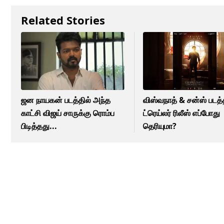
Related Stories
ஜன நாயகன் படத்தில் அந்த
விஸ்வநாத் & சன்ஸ் படத்
காட்சி விஜய் சாருக்கு ரொம்ப
ட்ரெய்லர் ரிலீஸ் எப்போது
பிடித்தது...
தெரியுமா?