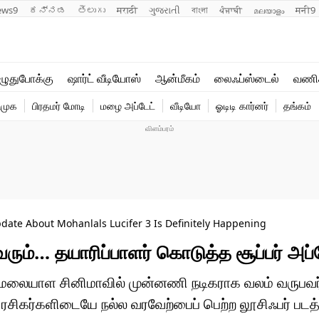
ews9
ಕನ್ನಡ
తెలుగు
मराठी
ગુજરાતી
বাংলা
ਪੰਜਾਬੀ
മലയാളം
मनी9
லைஃப்ஸ்டைல்
ஆன்மீகம்
ுதுபோக்கு
ஷார்ட் வீடியோஸ்
ஆன்மீகம்
லைஃப்ஸ்டைல்
வணி
வணிகம்
வைரல்
ிமுக
பிரதமர் மோடி
மழை அப்டேட்
வீடியோ
ஓடிடி கார்னர்
தங்கம்
டெக்னாலஜி
ஹெஃல்த்
date About Mohanlals Lucifer 3 Is Definitely Happening
ும்… தயாரிப்பாளர் கொடுத்த சூப்பர் அப்
 மலையாள சினிமாவில் முன்னணி நடிகராக வலம் வருபவர்
ரசிகர்களிடையே நல்ல வரவேற்பைப் பெற்ற லூசிஃபர் படத்