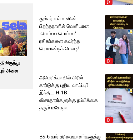
துல்கர் சல்மானின்
பிறந்தநாளில் வெளியான
'பொம்மா பொம்மா'...
ரசிகர்களை கவர்ந்த
ரொமான்டிக் மெலடி!
திலிருந்து
ுச் சிலை
அமெரிக்காவில் கிரீன்
கார்டுக்கு புதிய வாய்ப்பு?
இந்திய H-1B
விசாதாரர்களுக்கு நம்பிக்கை
தரும் மசோதா
BS-6 கார் உரிமையாளர்களுக்கு