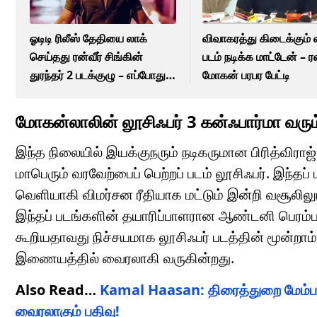
ஓடிடி ரிலீஸ் தேதியை லாக்
விவாகரத்து கிடைக்கும்
செய்தது ரன்வீர் சிங்கின்
படம் நடிக்க மாட்டேன் – ர
துரந்தர் 2 படக்குழு – எப்போது
மோகன் பரபர பேட்டி
தெரியுமா?
மோகன்லாலின் லூசிஃபர் 3 கன்ஃபார்மா வரும
இந்த நிலையில் இயக்குநரும் நடிகருமான பிரித்விர
மாபெரும் வரவேற்பைப் பெற்றப் படம் லூசிஃபர். இந்த
வெளியாகி விமர்சன ரீதியாக மட்டும் இன்றி வசூலிலும்
இந்தப் படங்களின் தயாரிப்பாளரான ஆண்டனி பெரம்பாவூர
கூறியதாவது நிச்சயமாக லூசிஃபர் படத்தின் மூன்றாம்
இணையத்தில் வைரலாகி வருகின்றது.
Also Read…
Kamal Haasan: திரைத்துறை மேம்பா
வைரலாகும் பதிவு!