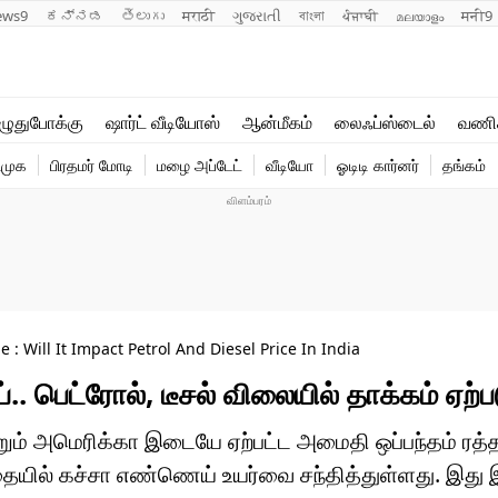
ews9
ಕನ್ನಡ
తెలుగు
मराठी
ગુજરાતી
বাংলা
ਪੰਜਾਬੀ
മലയാളം
मनी9
லைஃப்ஸ்டைல்
ஆன்மீகம்
ுதுபோக்கு
ஷார்ட் வீடியோஸ்
ஆன்மீகம்
லைஃப்ஸ்டைல்
வணி
வணிகம்
வைரல்
ிமுக
பிரதமர் மோடி
மழை அப்டேட்
வீடியோ
ஓடிடி கார்னர்
தங்கம்
டெக்னாலஜி
ஹெஃல்த்
 : Will It Impact Petrol And Diesel Price In India
. பெட்ரோல், டீசல் விலையில் தாக்கம் ஏற்ப
்றும் அமெரிக்கா இடையே ஏற்பட்ட அமைதி ஒப்பந்தம் ர
்தையில் கச்சா எண்ணெய் உயர்வை சந்தித்துள்ளது. இது 