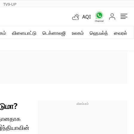
TV9-UP
AQI
ஷார்ட் வீடியோஸ்
கம்
விளையாட்டு
டெக்னாலஜி
உலகம்
ஹெஃல்த்
வைரல்
வலை கதைகள்
போட்டோ கேலரி
டுமா?
த்தானதாக
இந்தியாவின்