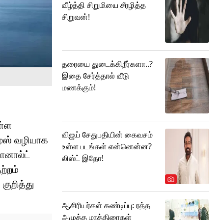
வீழ்த்தி சிறுமியை சீரழித்த
சிறுவன்!
தரையை துடைக்கிறீர்களா..?
இதை சேர்த்தால் வீடு
மணக்கும்!
ள்ள
விஜய் சேதுபதியின் கைவசம்
முஸ் வழியாக
உள்ள படங்கள் என்னென்ன?
ொனால்ட்
லிஸ்ட் இதோ!
ற்றம்
குறித்து
ஆசிரியர்கள் கண்டிப்பு: ரத்த
அழுத்த மாத்திரைகள்