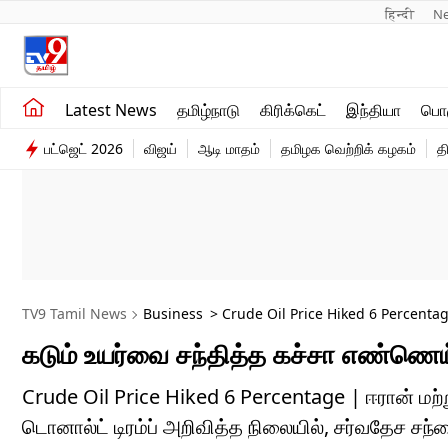
हिन्दी 
N
சமீபத்திய செய்திகள்
உலகம்
Latest News
தமிழ்நாடு
கிரிக்கெட்
இந்தியா
பொழ
தமிழ்நாடு
விளையாட்டு
பட்ஜெட் 2026
விஜய்
ஆடி மாதம்
தமிழக வெற்றிக் கழகம்
த
இந்தியா
பொழுதுபோக்கு
TV9 Tamil News
Business
> Crude Oil Price Hiked 6 Percentage
கடும் உயர்வை சந்தித்த கச்சா எண்ணெய்.
Crude Oil Price Hiked 6 Percentage | ஈரான் மற
டொனால்ட் டிரம்ப் அறிவித்த நிலையில், சர்வதேச சந