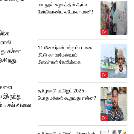
பாடநூல் கழகத்தில் ஆய்வு
மேற்கொண்ட லயோலா மணி!
இந்த
ாராகி
11 மீனவர்கள் மற்றும் படகை
து கச்சா
மீட்டு தர ராமேஸ்வரம்
ுகிறது.
மீனவர்கள் கோரிக்கை
டுகளை
தமிழ்நாடு பட்ஜெட் 2026 -
 இருந்து
பொதுமக்கள் கூறுவது என்ன?
் டீசல் விலை
தமிழ்நாடு பட்ஜெட்.. அமைச்சர்