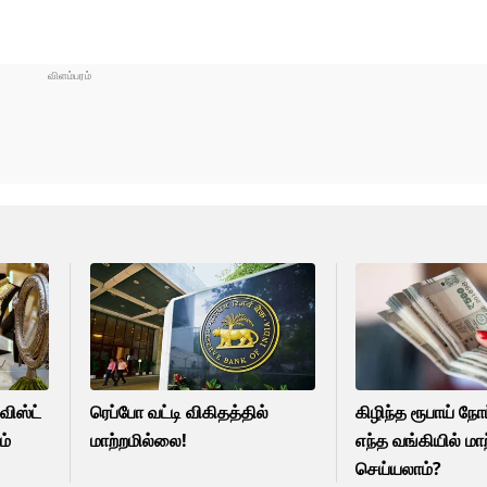
விஸ்ட்
ரெப்போ வட்டி விகிதத்தில்
கிழிந்த ரூபாய் ந
ம்
மாற்றமில்லை!
எந்த வங்கியில் மாற
செய்யலாம்?