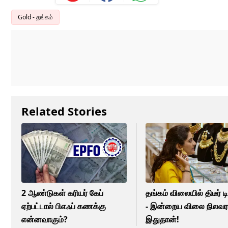
Gold - தங்கம்
Related Stories
2 ஆண்டுகள் கரியர் கேப்
தங்கம் விலையில் திடீர் டி
ஏற்பட்டால் பிஎஃப் கணக்கு
- இன்றைய விலை நிலவர
என்னவாகும்?
இதுதான்!