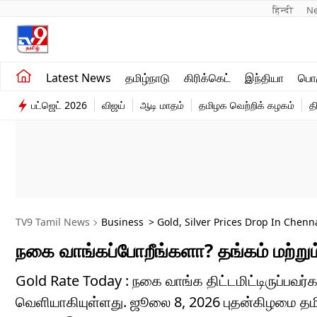
हिन्दी 
N
சமீபத்திய செய்திகள்
உலகம்
Latest News
தமிழ்நாடு
கிரிக்கெட்
இந்தியா
பொழ
தமிழ்நாடு
விளையாட்டு
பட்ஜெட் 2026
விஜய்
ஆடி மாதம்
தமிழக வெற்றிக் கழகம்
த
இந்தியா
பொழுதுபோக்கு
TV9 Tamil News
Business
> Gold, Silver Prices Drop In Chenn
நகை வாங்கப்போறீங்களா? தங்கம் மற்றும
Gold Rate Today : நகை வாங்க திட்டமிட்டிருப்பவர்
வெளியாகியுள்ளது. ஜூலை 8, 2026 புதன்கிழமை தமி