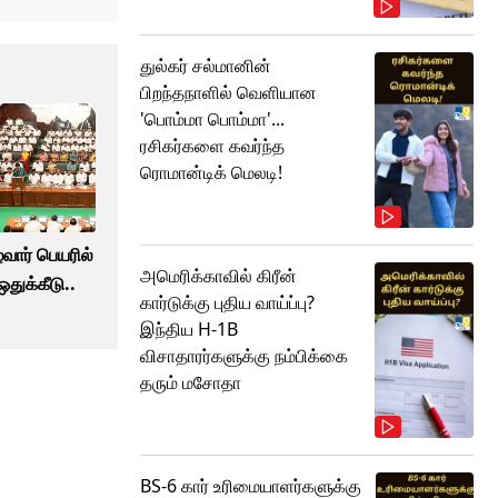
துல்கர் சல்மானின்
பிறந்தநாளில் வெளியான
'பொம்மா பொம்மா'...
ரசிகர்களை கவர்ந்த
ரொமான்டிக் மெலடி!
வார் பெயரில்
அமெரிக்காவில் கிரீன்
ஒதுக்கீடு..
கார்டுக்கு புதிய வாய்ப்பு?
இந்திய H-1B
விசாதாரர்களுக்கு நம்பிக்கை
தரும் மசோதா
BS-6 கார் உரிமையாளர்களுக்கு