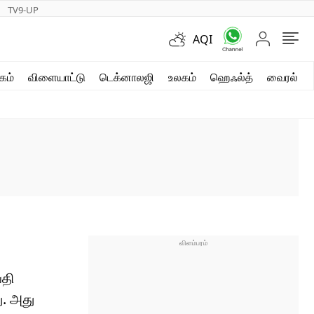
TV9-UP
AQI
ஷார்ட் வீடியோஸ்
கம்
விளையாட்டு
டெக்னாலஜி
உலகம்
ஹெஃல்த்
வைரல்
வலை கதைகள்
போட்டோ கேலரி
்தி
ு. அது