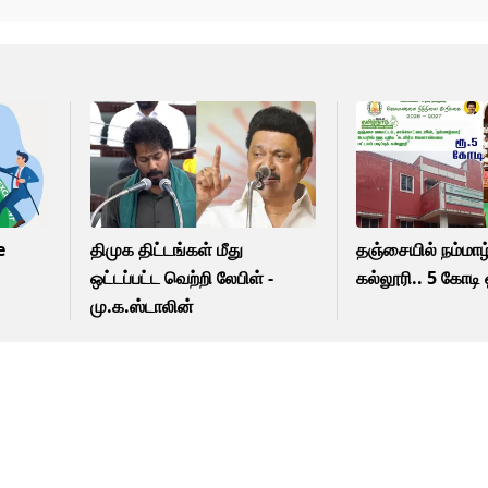
e
திமுக திட்டங்கள் மீது
தஞ்சையில் நம்மாழ்
ஒட்டப்பட்ட வெற்றி லேபிள் -
கல்லூரி.. 5 கோடி 
மு.க.ஸ்டாலின்