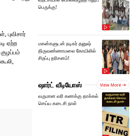
பெருக்கு!
, புவிசார்
டி ஏற்ற
மகன்களுடன் நடிகர் தனுஷ்
திருவண்ணாமலை கோயிலில்
ுழப்பம்
சிறப்பு தரிசனம்!
கூலி,
.
ஷார்ட் வீடியோஸ்
View More
வருமான வரி கணக்கு தாக்கல்
செய்ய கடைசி நாள்