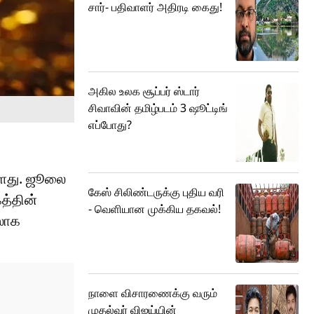
சார்- பதிவாளர் அதிரடி கைது!
அகில உலக சூப்பர் ஸ்டார்
சிவாவின் தமிழ்படம் 3 ஷூட்டிங்
எப்போது?
ள்ளது. ஜூலை
கேஸ் சிலிண்டருக்கு புதிய வரி
த்தின்
- வெளியான முக்கிய தகவல்!
தலாக
நாளை விசாரணைக்கு வரும்
முதல்வர் விஜய்யின்