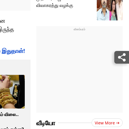
விவாகரத்து வழக்கு
பனை
இருந்த
் இதுதான்!
கம் விலை..
வீடியோ
View More