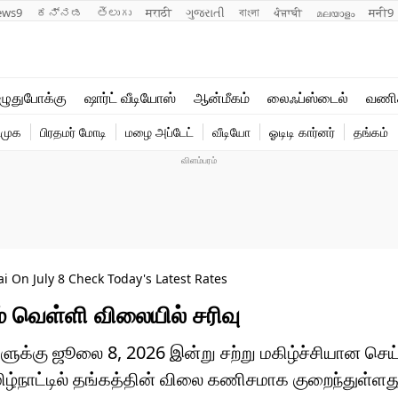
ews9
ಕನ್ನಡ
తెలుగు
मराठी
ગુજરાતી
বাংলা
ਪੰਜਾਬੀ
മലയാളം
मनी9
லைஃப்ஸ்டைல்
ஆன்மீகம்
ுதுபோக்கு
ஷார்ட் வீடியோஸ்
ஆன்மீகம்
லைஃப்ஸ்டைல்
வணி
வணிகம்
வைரல்
ிமுக
பிரதமர் மோடி
மழை அப்டேட்
வீடியோ
ஓடிடி கார்னர்
தங்கம்
டெக்னாலஜி
ஹெஃல்த்
ai On July 8 Check Today's Latest Rates
் வெள்ளி விலையில் சரிவு
களுக்கு ஜூலை 8, 2026 இன்று சற்று மகிழ்ச்சியான செய
ழ்நாட்டில் தங்கத்தின் விலை கணிசமாக குறைந்துள்ளத