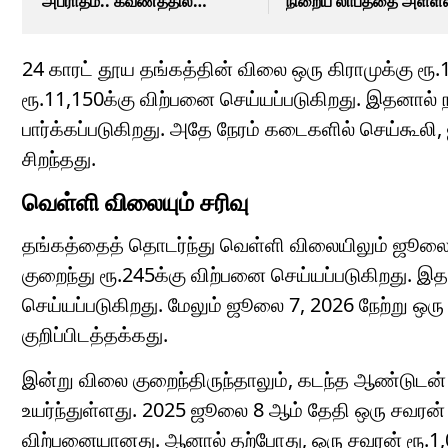
அபராதம்.. கவணத்தில்
நிறைய லாபத்தை அள்ளல
கொள்ளுங்கள்!
கோட்டக் செக்யூரிட்டி
வெளியிட்ட முக்கிய கணிப
24 காரட் தூய தங்கத்தின் விலை ஒரு கிராமுக்கு ரூ
ரூ.11,150க்கு விற்பனை செய்யப்படுகிறது. இதனால
பார்க்கப்படுகிறது. அதே நேரம் கடைகளில் செய்கூலி,
சிறந்தது.
வெள்ளி விலையும் சரிவு
தங்கத்தைத் தொடர்ந்து வெள்ளி விலையிலும் ஜூலை 8,
குறைந்து ரூ.245க்கு விற்பனை செய்யப்படுகிறது. இ
செய்யப்படுகிறது. மேலும் ஜூலை 7, 2026 நேற்று ஒரு
குறிப்பிடத்தக்கது.
இன்று விலை குறைந்திருந்தாலும், கடந்த ஆண்டுடன் 
உயர்ந்துள்ளது. 2025 ஜூலை 8 ஆம் தேதி ஒரு சவரன் 22
விற்பனையானது. ஆனால் தற்போது, ஒரு சவரன் ரூ.1,06,