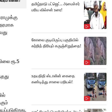
லவரம் என்ன?
தமிழ்நாடு பட்ஜெட்.. அமைச்சர்
மரிய வில்சன் உரை!
ராமுக்கு
நேரமாக
ுவது
கோவை குடியிருப்பு பகுதியில்
சுற்றித் திரியும் கருஞ்சிறுத்தை!
விலை ரூ.5
்தது
உதயநிதி ஸ்டாலின் கைதை
கண்டித்து சாலை மறியல்!
ில்
கும்
யப்படுகிறது.
வறட்சியால் பொலிவிழந்த ஆடிப்