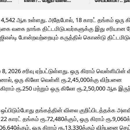
ாம்..
என்ன?.. மேலும் விலை
செய்யலாமா?.. நி
குறையுமா?
்பு!
.14,542 ஆக உள்ளது. அதேபோல், 18 காரட் தங்கம் ஒரு கி
் நகை வகை நாங்க திட்டமிடுபவர்களுக்கு இது சரியான 
 ஜிஎஸ்டி போன்றவற்றையும் கருத்தில் கொண்டு திட்டமிட
 2026 சரிவு ஏற்பட்டுள்ளது. ஒரு கிராம் வெள்ளியின் 
தனால், ஒரு கிலோ வெள்ளி ரூ.2,45,000க்கு விற்பனை
 கிராம் ரூ.250 மற்றும் ஒரு கிலோ ரூ.2,50,000 ஆக இருந
ஒப்பிடும்போது தங்கத்தின் விலை குறிப்பிடத்தக்க அளவ
 காரட் தங்கம் ரூ.72,480க்கும், ஒரு கிராம் ரூ.9,060க்
640க்கும், ஒரு கிராம் ரூ.13,330க்கும் விற்பனை செய்