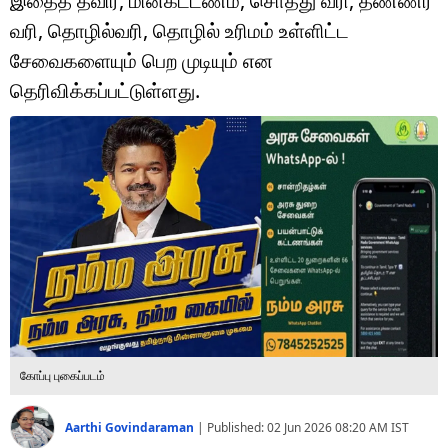
இதைத் தவிர, மின்கட்டணம், சொத்து வரி, தண்ணீர்
டெக்னாலஜி
வரி, தொழில்வரி, தொழில் உரிமம் உள்ளிட்ட
ஆன்மீகம்
சேவைகளையும் பெற முடியும் என
தெரிவிக்கப்பட்டுள்ளது.
வைரல்
ஹெஃல்த்
ஷார்ட் வீடியோஸ்
வலை கதைகள்
போட்டோ கேலரி
கோப்பு புகைப்படம்
Aarthi Govindaraman
|
Published:
02 Jun 2026 08:20 AM
IST