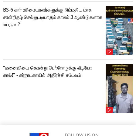
BS-6 கார் உரிமையாளர்களுக்கு நிம்மதி... மாசு
சான்றிதழ் செல்லுபடியாகும் காலம் 3 ஆண்டுகளாக
உயருமா?
"மனைவியை கொன்று பெற்றோருக்கு வீடியோ
கால்!" - கர்நாடகாவில் அதிர்ச்சி சம்பவம்
FOLLOW US ON