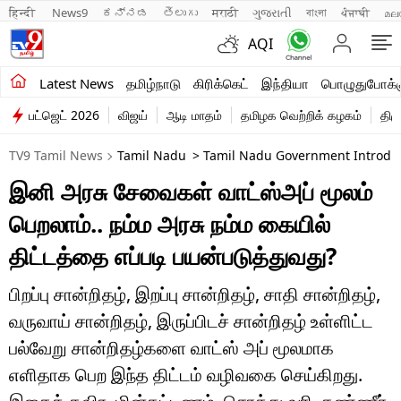
हिन्दी 
News9
ಕನ್ನಡ
తెలుగు
मराठी
ગુજરાતી
বাংলা
ਪੰਜਾਬੀ
മല
AQI
சமீபத்திய செய்திகள்
Latest News
தமிழ்நாடு
கிரிக்கெட்
இந்தியா
பொழுதுபோக்க
பட்ஜெட் 2026
விஜய்
ஆடி மாதம்
தமிழக வெற்றிக் கழகம்
திம
தமிழ்நாடு
TV9 Tamil News
Tamil Nadu
> Tamil Nadu Government Introdu
இந்தியா
இனி அரசு சேவைகள் வாட்ஸ்அப் மூலம்
உலகம்
பெறலாம்.. நம்ம அரசு நம்ம கையில்
விளையாட்டு
திட்டத்தை எப்படி பயன்படுத்துவது?
பொழுதுபோக்கு
பிறப்பு சான்றிதழ், இறப்பு சான்றிதழ், சாதி சான்றிதழ்,
வருவாய் சான்றிதழ், இருப்பிடச் சான்றிதழ் உள்ளிட்ட
லைஃப்ஸ்டைல்
பல்வேறு சான்றிதழ்களை வாட்ஸ் அப் மூலமாக
வணிகம்
எளிதாக பெற இந்த திட்டம் வழிவகை செய்கிறது.