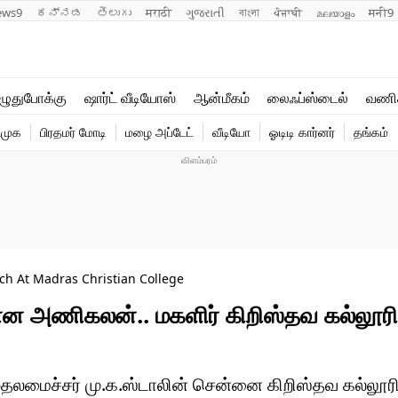
ews9
ಕನ್ನಡ
తెలుగు
मराठी
ગુજરાતી
বাংলা
ਪੰਜਾਬੀ
മലയാളം
मनी9
லைஃப்ஸ்டைல்
ஆன்மீகம்
ுதுபோக்கு
ஷார்ட் வீடியோஸ்
ஆன்மீகம்
லைஃப்ஸ்டைல்
வணி
வணிகம்
வைரல்
ிமுக
பிரதமர் மோடி
மழை அப்டேட்
வீடியோ
ஓடிடி கார்னர்
தங்கம்
டெக்னாலஜி
ஹெஃல்த்
h At Madras Christian College
ான அணிகலன்.. மகளிர் கிறிஸ்தவ கல்லூரி
தலமைச்சர் மு.க.ஸ்டாலின் சென்னை கிறிஸ்தவ கல்லூரி