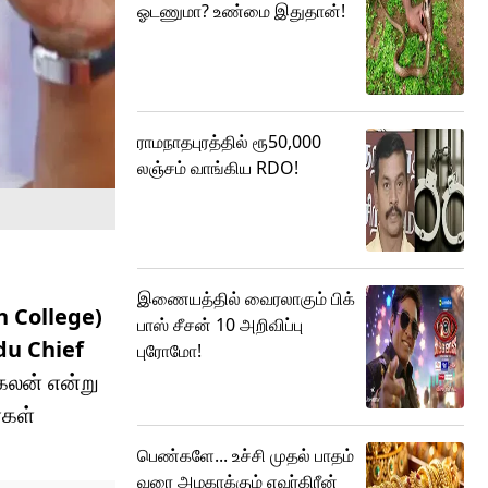
ஓடணுமா? உண்மை இதுதான்!
ராமநாதபுரத்தில் ரூ50,000
லஞ்சம் வாங்கிய RDO!
இணையத்தில் வைரலாகும் பிக்
 College)
பாஸ் சீசன் 10 அறிவிப்பு
du Chief
புரோமோ!
கலன் என்று
்கள்
பெண்களே... உச்சி முதல் பாதம்
வரை அழகாக்கும் எவர்கிரீன்