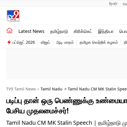
हिन्दी 
N
சமீபத்திய செய்திகள்
உலகம்
Latest News
தமிழ்நாடு
கிரிக்கெட்
இந்தியா
பொழ
தமிழ்நாடு
விளையாட்டு
பட்ஜெட் 2026
விஜய்
ஆடி மாதம்
தமிழக வெற்றிக் கழகம்
த
இந்தியா
பொழுதுபோக்கு
TV9 Tamil News
Tamil Nadu
> Tamil Nadu CM MK Stalin Speec
படிப்பு தான் ஒரு பெண்ணுக்கு உண்மைய
பேசிய முதலமைச்சர்!
Tamil Nadu CM MK Stalin Speech | தமிழ்நாடு மு