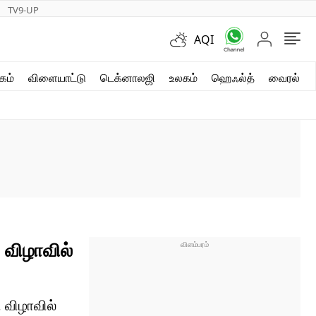
TV9-UP
AQI
ஷார்ட் வீடியோஸ்
கம்
விளையாட்டு
டெக்னாலஜி
உலகம்
ஹெஃல்த்
வைரல்
வலை கதைகள்
போட்டோ கேலரி
 விழாவில்
 விழாவில்