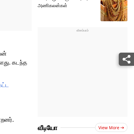
அணிகலன்கள்
யன்
ளது. கடந்த
கட்ட
்றனர்.
வீடியோ
View More