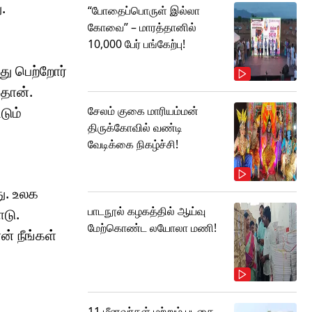
.
“போதைப்பொருள் இல்லா
கோவை” – மாரத்தானில்
10,000 பேர் பங்கேற்பு!
து பெற்றோர்
 தான்.
சேலம் குகை மாரியம்மன்
டும்
திருக்கோவில் வண்டி
வேடிக்கை நிகழ்ச்சி!
ு. உலக
பாடநூல் கழகத்தில் ஆய்வு
ாடு.
மேற்கொண்ட லயோலா மணி!
் நீங்கள்
11 மீனவர்கள் மற்றும் படகை