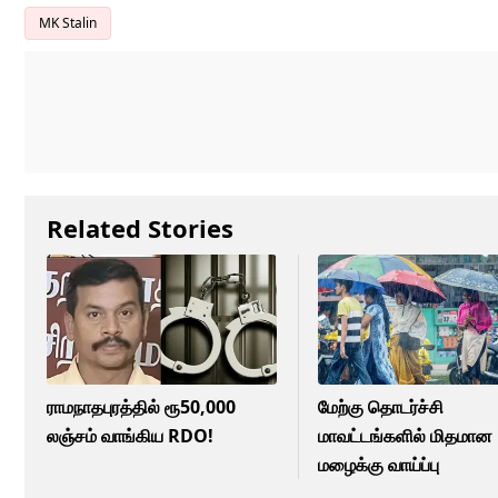
MK Stalin
Related Stories
ராமநாதபுரத்தில் ரூ50,000
மேற்கு தொடர்ச்சி
லஞ்சம் வாங்கிய RDO!
மாவட்டங்களில் மிதமான
மழைக்கு வாய்ப்பு