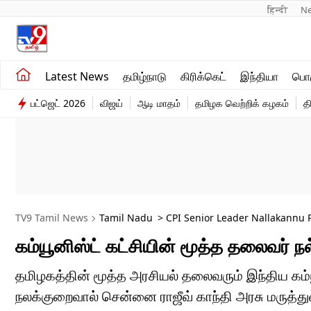
हिन्दी 
N
சமீபத்திய செய்திகள்
உலகம்
Latest News
தமிழ்நாடு
கிரிக்கெட்
இந்தியா
பொழ
தமிழ்நாடு
விளையாட்டு
பட்ஜெட் 2026
விஜய்
ஆடி மாதம்
தமிழக வெற்றிக் கழகம்
த
இந்தியா
பொழுதுபோக்கு
TV9 Tamil News
Tamil Nadu
> CPI Senior Leader Nallakannu P
கம்யூனிஸ்ட் கட்சியின் மூத்த தலைவர்
தமிழகத்தின் மூத்த அரசியல் தலைவரும் இந்திய கம
நலக்குறைவால் சென்னை ராஜீவ் காந்தி அரசு மருத்த