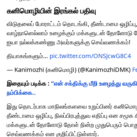
கனிமொழியின் இரங்கல் பதிவு
விடுதலைப் போராட்டம் தொடங்கி, தீண்டாமை ஒழிப்பு, நி
வாழ்நாளெல்லாம் உழைக்கும் மக்களுடன் தோளோடு த
ஐயா நல்லக்கண்ணு அவர்களுக்கு செவ்வணக்கம்!
தியாகங்களும்…
pic.twitter.com/ONSJcwG8C4
— Kanimozhi (கனிமொழி) (@KanimozhiDMK)
F
இதையும் படிக்க :
“என் சக்திக்கு மீறி உழைத்து வருகி
நம்பிக்கை..
இது தொடர்பாக மாநிலங்களவை உறுப்பினர் கனிமொழி 
தீண்டாமை ஒழிப்பு, நிலப்பிரபுத்துவ எதிப்பு என சமூக
மக்களுடன் தோளோடு தோள் நின்ற முதுபெரும் பொத
செவ்வணக்கம் என குறிப்பிட்டுள்ளார்.