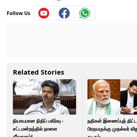
Follow Us
Related Stories
நியாயமான நிதிப் பகிர்வு -
நதிகள் இணைப்புத் திட்டம
சட்டமன்றத்தில் நாளை
பிரதமருக்கு முதல்வர் வி
தீர்மானம்!
கடிதம்