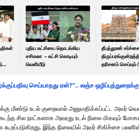
ுதிகள்
புதிய கட்சியை தொடங்கிய
தீபத்தூண் சர்ச்சை
சசிகலா – கட்சி கொடியும்
திருப்பரங்குன்றத்த
ி
வெளியீடு
தரிசனம் செய்யும் 
– விவரம் இதோ
க்குப்பதிவு செய்யாதது ஏன்?”.. லஞ்ச ஒழிப்புத்துறைக்
கு மீண்டு உடல் குறைவால் அனுமதிக்கப்பட்ட அவர் வெண
ல் கடந்த சில நாட்களாக அவரது உடல் நிலை மிகவும் மோச
கூறப்படுகிறது. இந்த நிலையில் அவர் சிகிச்சை பலனின