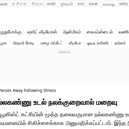
ews9
ಕನ್ನಡ
తెలుగు
मराठी
ગુજરાતી
বাংলা
ਪੰਜਾਬੀ
മലയാളം
मनी9
லைஃப்ஸ்டைல்
ஆன்மீகம்
ுதுபோக்கு
ஷார்ட் வீடியோஸ்
ஆன்மீகம்
லைஃப்ஸ்டைல்
வணி
வணிகம்
வைரல்
ிமுக
பிரதமர் மோடி
மழை அப்டேட்
வீடியோ
ஓடிடி கார்னர்
தங்கம்
டெக்னாலஜி
ஹெஃல்த்
asses Away Following Illness
 நல்லகண்ணு உடல் நலக்குறைவால் மறைவு
்யூனிஸ்ட் கட்சியின் மூத்த தலைவருமான நல்லகண்ணு உ
ுவமனையில் சிகிச்சைக்காக அனுமதிக்கப்பட்டார். இந்த 