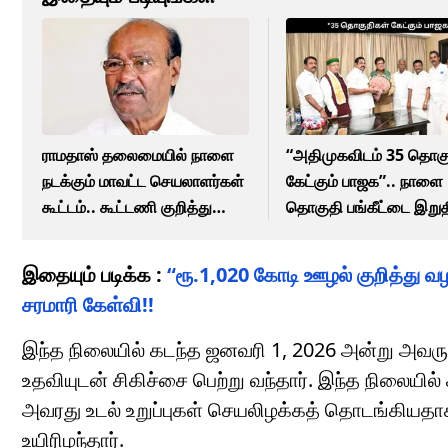
ராமதாஸ் தலைமையில் நாளை
“அதிமுகவிடம் 35 தொக
நடக்கும் மாவட்ட செயலாளர்கள்
கேட்கும் பாஜக”.. நாளை
கூட்டம்.. கூட்டணி குறித்து
தொகுதி பங்கீட்டை இறுத
முக்கிய முடிவு?
செய்ய முடிவு?
இதையும் படிக்க :
“ரூ.1,020 கோடி ஊழல் குறித்து வழ
சரமாரி கேள்வி!!
இந்த நிலையில் கடந்த ஜனவரி 1, 2026 அன்று அவருக்
உதவியுடன் சிகிச்சை பெற்று வந்தார். இந்த நிலையி
அவரது உடல் உறுப்புகள் செயலிழக்கத் தொடங்கியதாக 
உயிரிழந்தார்.