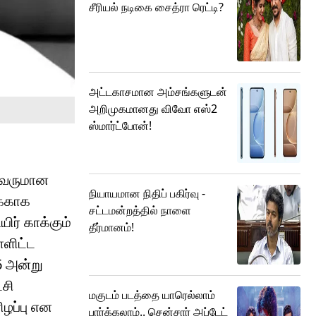
சீரியல் நடிகை சைத்ரா ரெட்டி?
அட்டகாசமான அம்சங்களுடன்
அறிமுகமானது விவோ எஸ்2
ஸ்மார்ட்போன்!
லைவருமான
நியாயமான நிதிப் பகிர்வு -
க்காக
சட்டமன்றத்தில் நாளை
ிர் காக்கும்
தீர்மானம்!
்ளிட்ட
6 அன்று
்சி
மகுடம் படத்தை யாரெல்லாம்
ழப்பு என
பார்க்கலாம்.. சென்சார் அப்டேட்