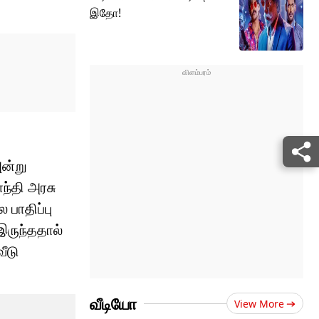
இதோ!
அன்று
ந்தி அரசு
 பாதிப்பு
 இருந்ததால்
ீடு
வீடியோ
View More