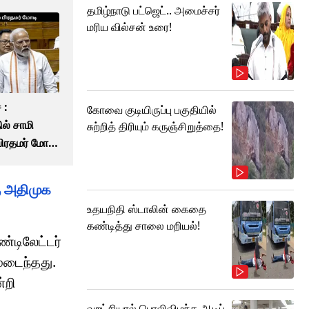
தமிழ்நாடு பட்ஜெட்.. அமைச்சர்
மரிய வில்சன் உரை!
 :
கோவை குடியிருப்பு பகுதியில்
ில் சாமி
சுற்றித் திரியும் கருஞ்சிறுத்தை!
பிரதமர் மோடி
கு அதிமுக
உதயநிதி ஸ்டாலின் கைதை
கண்டித்து சாலை மறியல்!
்டிலேட்டர்
மடைந்தது.
்றி
வறட்சியால் பொலிவிழந்த ஆடிப்