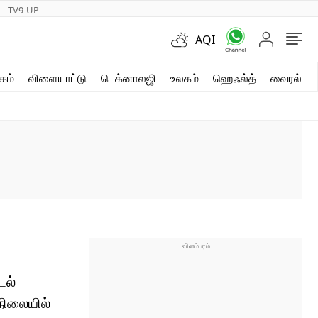
TV9-UP
AQI
ஷார்ட் வீடியோஸ்
கம்
விளையாட்டு
டெக்னாலஜி
உலகம்
ஹெஃல்த்
வைரல்
வலை கதைகள்
போட்டோ கேலரி
டல்
நிலையில்