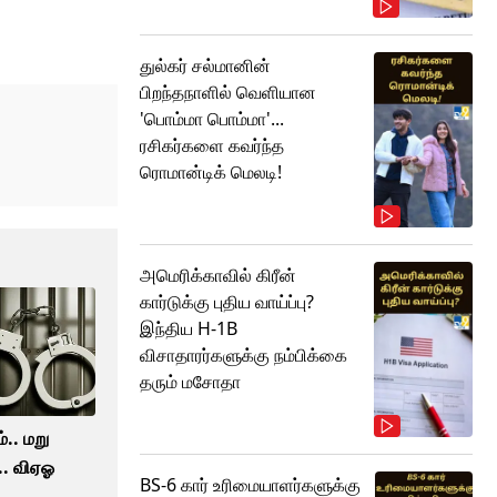
துல்கர் சல்மானின்
பிறந்தநாளில் வெளியான
'பொம்மா பொம்மா'...
ரசிகர்களை கவர்ந்த
ரொமான்டிக் மெலடி!
அமெரிக்காவில் கிரீன்
கார்டுக்கு புதிய வாய்ப்பு?
இந்திய H-1B
விசாதாரர்களுக்கு நம்பிக்கை
தரும் மசோதா
்.. மறு
.. விஏஓ
BS-6 கார் உரிமையாளர்களுக்கு