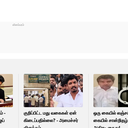
் -
குறிப்பிட்ட மது வகைகள் ஏன்
ஒரு கையில் லஞ்சம
ஜய்
கிடைப்பதில்லை? - அமைச்சர்
கையில் சான்றிதழ்
விளக்கம்
அதிரடி கைது!