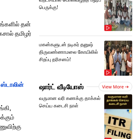
பெருக்கு!
டங்களில் தன்
சால் தமிழர்
மகன்களுடன் நடிகர் தனுஷ்
திருவண்ணாமலை கோயிலில்
சிறப்பு தரிசனம்!
 ஸ்டாலின்
ஷார்ட் வீடியோஸ்
View More
வருமான வரி கணக்கு தாக்கல்
செய்ய கடைசி நாள்
்கி,
க்கும்
ுவிற்கு