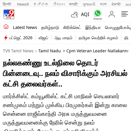
हिन्दी 
News9
ಕನ್ನಡ
తెలుగు
मराठी
ગુજરાતી
বাংলা
ਪੰਜਾਬੀ
മല
AQI
சமீபத்திய செய்திகள்
Latest News
தமிழ்நாடு
கிரிக்கெட்
இந்தியா
பொழுதுபோக்க
பட்ஜெட் 2026
விஜய்
ஆடி மாதம்
தமிழக வெற்றிக் கழகம்
திம
தமிழ்நாடு
TV9 Tamil News
Tamil Nadu
> Cpm Veteran Leader Nallakannu H
இந்தியா
நல்லகண்ணு உடல்நிலை தொடர்
உலகம்
பின்னடைவு.. நலம் விசாரிக்கும் அரசியல்
விளையாட்டு
கட்சி தலைவர்கள்..
பொழுதுபோக்கு
மார்க்சிஸ்ட் கம்யூனிஸ்ட் கட்சி மாநிலச் செயலாளர்
சண்முகம் மற்றும் முக்கிய பிரமுகர்கள் இன்று காலை
லைஃப்ஸ்டைல்
சென்னை ராஜீவ்காந்தி அரசு மருத்துவமனை
வணிகம்
மருத்துவமனைக்கு நேரில் சென்று நலம்