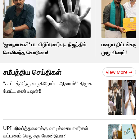
'ஜனநாயகன்' பட விழிப்புணர்வு.. நிஜத்தில்
பழைய திட்டங்களுக்
வெளிவந்த கொடுமை!
முழு விவரம்!
சமீபத்திய செய்திகள்
View More
"கூட்டத்திற்கு வருகிறோம்... ஆனால்!" திமுக
போட்ட கண்டிஷன்!!
UPI பரிவர்த்தனைக்கு வாடிக்கையாளர்கள்
கட்டணம் செலுத்த வேண்டுமா?