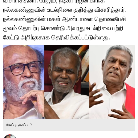
விசாரித்தனர். மேலும், நடிகர் ரஜினிகாந்த்
டெக்னாலஜி
நல்லகண்ணுவின் உடல்நிலை குறித்து விசாரித்தார்.
ஆன்மீகம்
நல்லகண்ணுவின் மகள் ஆண்டாளை தொலைபேசி
மூலம் தொடர்பு கொண்டு அவரது உடல்நிலை பற்றி
வைரல்
கேட்டு அறிந்ததாக தெரிவிக்கப்பட்டுள்ளது.
ஹெஃல்த்
ஷார்ட் வீடியோஸ்
வலை கதைகள்
போட்டோ கேலரி
கோப்பு புகைப்படம்