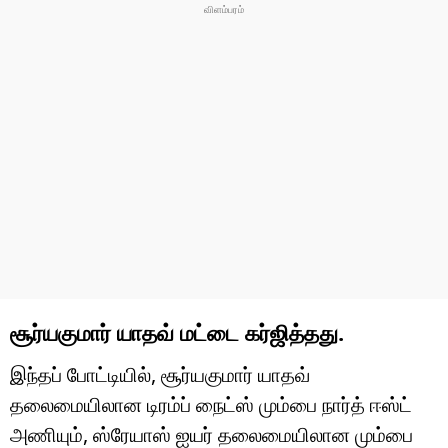
சூர்யகுமார் யாதவ் மட்டை கர்ஜித்தது.
இந்தப் போட்டியில், சூர்யகுமார் யாதவ்
தலைமையிலான டிரம்ப் நைட்ஸ் மும்பை நார்த் ஈஸ்ட்
அணியும், ஸ்ரேயாஸ் ஐயர் தலைமையிலான மும்பை