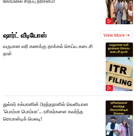
கோயிலில் சிறப்பு தரிசனம்!
ஷார்ட் வீடியோஸ்
View More
வருமான வரி கணக்கு தாக்கல் செய்ய கடைசி
நாள்
துல்கர் சல்மானின் பிறந்தநாளில் வெளியான
'பொம்மா பொம்மா'... ரசிகர்களை கவர்ந்த
ரொமான்டிக் மெலடி!