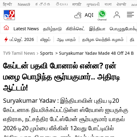
हिन्दी 
News9
ಕನ್ನಡ
తెలుగు
मराठी
ગુજરાતી
বাংলা
ਪੰਜਾਬੀ
മല
AQI
சமீபத்திய செய்திகள்
Latest News
தமிழ்நாடு
கிரிக்கெட்
இந்தியா
பொழுதுபோக்க
பட்ஜெட் 2026
விஜய்
ஆடி மாதம்
தமிழக வெற்றிக் கழகம்
திம
தமிழ்நாடு
TV9 Tamil News
Sports
> Suryakumar Yadav Made 48 Off 24 Ball
இந்தியா
கேப்டன் பதவி போனால் என்ன? ரன்
உலகம்
மழை பொழிந்த சூர்யகுமார்.. அதிரடி
விளையாட்டு
ஆட்டம்!
பொழுதுபோக்கு
Suryakumar Yadav : இந்தியாவின் புதிய டி20
கேப்டனாக நியமிக்கப்பட்டுள்ள ஸ்ரேயாஸ் ஐயருக்கு
லைஃப்ஸ்டைல்
எதிராக, நட்சத்திர பேட்ஸ்மேன் சூர்யகுமார் யாதவ்
வணிகம்
2026 டி20 மும்பை லீக்கின் 12வது போட்டியில்