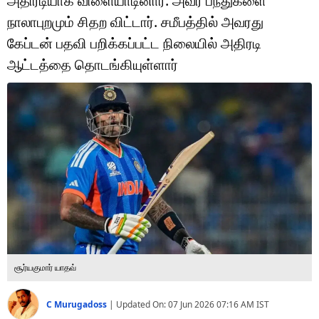
அதிரடியாக விளையாடினார். அவர் பந்துகளை
டெக்னாலஜி
நாலாபுறமும் சிதற விட்டார். சமீபத்தில் அவரது
ஆன்மீகம்
கேப்டன் பதவி பறிக்கப்பட்ட நிலையில் அதிரடி
ஆட்டத்தை தொடங்கியுள்ளார்
வைரல்
ஹெஃல்த்
ஷார்ட் வீடியோஸ்
வலை கதைகள்
போட்டோ கேலரி
சூர்யகுமார் யாதவ்
C Murugadoss
|
Updated On:
07 Jun 2026 07:16 AM
IST