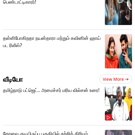
பெண்டாட்டிகாரர்!
தள்ளிபோகிறதா நயன்தாரா மற்றும் கவினின் ஹாய்
பட ரிலீஸ்?
வீடியோ
View More
தமிழ்நாடு பட்ஜெட்.. அமைச்சர் மரிய வில்சன் உரை!
கோவை குடியிருப்பு பகுதியில் சுற்றித் திரியும்