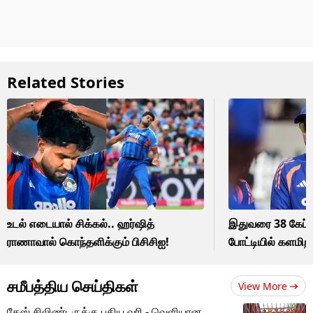
Related Stories
உடல் எடையால் சிக்கல்.. ஹர்ஷித்
இதுவரை 38 கேப்ட
ராணாவால் கொந்தளிக்கும் பிசிசிஐ!
போட்டியில் களமிற
சமீபத்திய செய்திகள்
View More
கேஸ் சிலிண்டருக்கு புதிய வரி - வெளியான