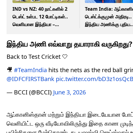
IND vs NZ: 40 நாட்களில் 2
Team India: ஆப்கானி
டெஸ்ட் உள்பட 12 போட்டிகள்..
டெஸ்ட்க்குமுன் அதிரடி..
வெளியான இந்தியா –
இந்திய அணிக்கு புதிய
நியூசிலாந்து தொடருக்கான
சுழற்பந்து பயிற்சியாளர்
அட்டவணை!
நியமனம்!
இந்திய அணி எவ்வாறு தயாராகி வருகிறது?
Back to Test Cricket 🤍
🎥
#TeamIndia
hits the nets as the red ball g
@IDFCFIRSTBank
pic.twitter.com/bD3z1osQc
— BCCI (@BCCI)
June 3, 2026
ஆப்கானிஸ்தான் மற்றும் இந்தியா இடையேயான போட்டி 
வெளியிட்ட ஒரு வீடியோவிலிருந்து இதை காண முடிந்
பயிற்சிகளை மேற்கொண்டது. யஷஸ்வி ஜெய்ஸ்வால் உள