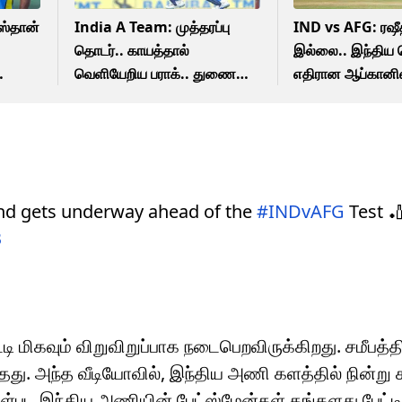
ஸ்தான்
India A Team: முத்தரப்பு
IND vs AFG: ரஷீத
தொடர்.. காயத்தால்
இல்லை.. இந்திய 
வெளியேறிய பராக்.. துணை
எதிரான ஆப்கானி
கேப்டனாக ருதுராஜூக்கு
அணி அறிவிப்பு!
வாய்ப்பு!
rind gets underway ahead of the
#INDvAFG
Test 
B
மிகவும் விறுவிறுப்பாக நடைபெறவிருக்கிறது. சமீபத்தி
தது. அந்த வீடியோவில், இந்திய அணி களத்தில் நின்ற
்பட இந்திய அணியின் பேட்ஸ்மேன்கள் தங்களது பேட்டி