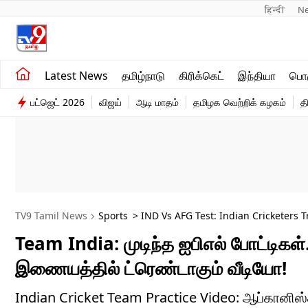
हिन्दी 
N
சமீபத்திய செய்திகள்
உலகம்
Latest News
தமிழ்நாடு
கிரிக்கெட்
இந்தியா
பொழ
தமிழ்நாடு
விளையாட்டு
பட்ஜெட் 2026
விஜய்
ஆடி மாதம்
தமிழக வெற்றிக் கழகம்
த
இந்தியா
பொழுதுபோக்கு
TV9 Tamil News
Sports
> IND Vs AFG Test: Indian Cricketers
Team India: முடிந்த ஐபிஎல் போட்டிகள்.
இணையத்தில் ட்ரெண்டாகும் வீடியோ!
Indian Cricket Team Practice Video: ஆப்கானிஸ்