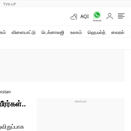
TV9-UP
AQI
ஷார்ட் வீடியோஸ்
கம்
விளையாட்டு
டெக்னாலஜி
உலகம்
ஹெஃல்த்
வைரல்
வலை கதைகள்
போட்டோ கேலரி
nistan
ரர்கள்..
விறுப்பாக