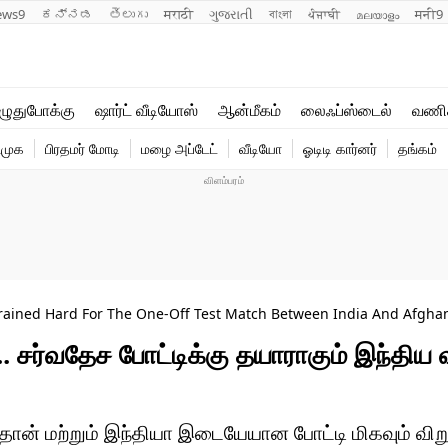
ews9
ಕನ್ನಡ
తెలుగు
मराठी
ગુજરાતી
বাংলা
ਪੰਜਾਬੀ
മലയാളം
मनी9
லைஃப்ஸ்டைல்
ஆன்மீகம்
ுதுபோக்கு
ஷார்ட் வீடியோஸ்
ஆன்மீகம்
லைஃப்ஸ்டைல்
வணி
வணிகம்
வைரல்
ிமுக
பிரதமர் மோடி
மழை அப்டேட்
வீடியோ
ஓடிடி கார்னர்
தங்கம்
டெக்னாலஜி
ஹெஃல்த்
 Trained Hard For The One-Off Test Match Between India And Afgha
. சர்வதேச போட்டிக்கு தயாராகும் இந்திய வீ
தான் மற்றும் இந்தியா இடையேயான போட்டி மிகவும் விறு