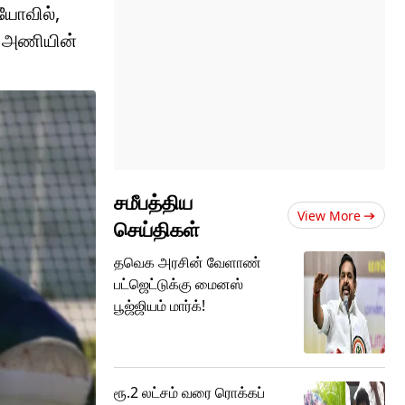
ியோவில்,
ய அணியின்
சமீபத்திய
View More
செய்திகள்
தவெக அரசின் வேளாண்
பட்ஜெட்டுக்கு மைனஸ்
பூஜ்ஜியம் மார்க்!
ரூ.2 லட்சம் வரை ரொக்கப்