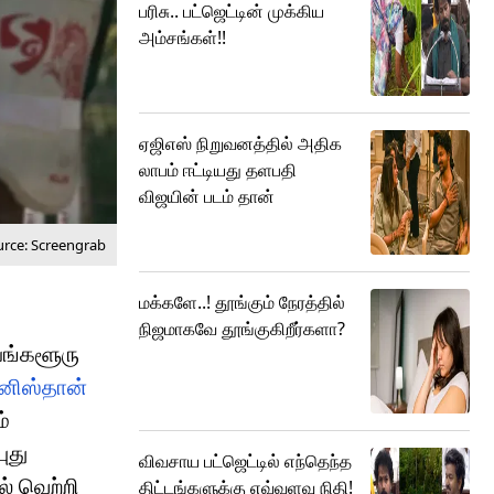
பரிசு.. பட்ஜெட்டின் முக்கிய
அம்சங்கள்!!
ஏஜிஎஸ் நிறுவனத்தில் அதிக
லாபம் ஈட்டியது தளபதி
விஜயின் படம் தான்
rce: Screengrab
மக்களே..! தூங்கும் நேரத்தில்
நிஜமாகவே தூங்குகிறீர்களா?
ெங்களூரு
ானிஸ்தான்
்
ுது
விவசாய பட்ஜெட்டில் எந்தெந்த
ல் வெற்றி
திட்டங்களுக்கு எவ்வளவு நிதி!