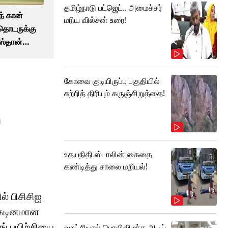
தமிழ்நாடு பட்ஜெட்.. அமைச்சர்
் கான்
மரிய வில்சன் உரை!
தொடருக்கு
ஸ்தான்
கோவை குடியிருப்பு பகுதியில்
சுற்றித் திரியும் கருஞ்சிறுத்தை!

உதயநிதி ஸ்டாலின் கைதை
கண்டித்து சாலை மறியல்!
ல் பிசிசிஐ
ு கடினமான
ங் பயிற்சியை
வறட்சியால் பொலிவிழந்த ஆடிப்