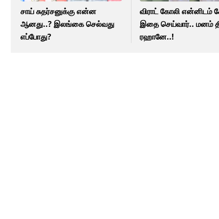
சாய் சுதர்சனுக்கு என்ன
விராட் கோலி என்னிடம் க
ஆனது..? இலங்கை செல்வது
இதை செய்வார்.. மனம் த
எப்போது?
ரஹானே..!