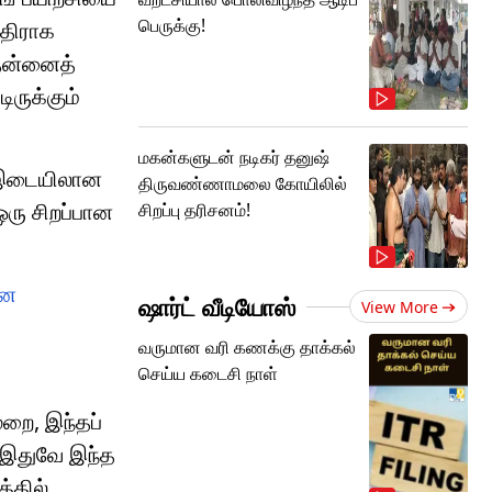
பெருக்கு!
எதிராக
 தன்னைத்
ருக்கும்
மகன்களுடன் நடிகர் தனுஷ்
் இடையிலான
திருவண்ணாமலை கோயிலில்
ரு சிறப்பான
சிறப்பு தரிசனம்!
ான
ஷார்ட் வீடியோஸ்
View More
வருமான வரி கணக்கு தாக்கல்
செய்ய கடைசி நாள்
ுறை, இந்தப்
. இதுவே இந்த
்தில்