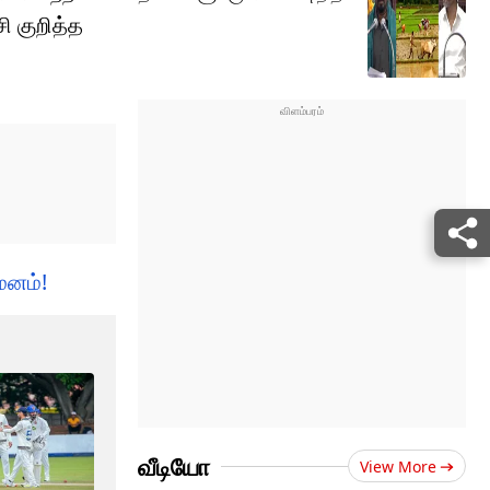
ி குறித்த
மனம்!
வீடியோ
View More