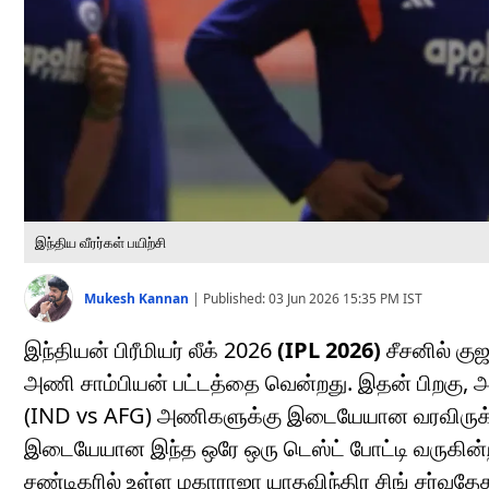
இந்திய வீரர்கள் பயிற்சி
Mukesh Kannan
|
Published:
03 Jun 2026 15:35 PM
IST
இந்தியன் பிரீமியர் லீக் 2026
(IPL 2026)
சீசனில் கு
அணி சாம்பியன் பட்டத்தை வென்றது. இதன் பிறகு, 
(IND vs AFG) அணிகளுக்கு இடையேயான வரவிருக்கும்
இடையேயான இந்த ஒரே ஒரு டெஸ்ட் போட்டி வருகின்ற 
சண்டிகரில் உள்ள மகாராஜா யாதவிந்திர சிங் சர்வதேச 