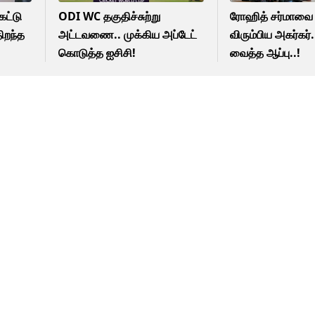
ேட்டு
ODI WC தகுதிச்சுற்று
ரோஹித் சர்மாவை 
ிறந்த
அட்டவணை.. முக்கிய அப்டேட்
விரும்பிய அகர்கர்.
கொடுத்த ஐசிசி!
வைத்த ஆப்பு..!